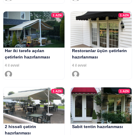
1
AZN
1
AZN
Hər iki tərəfə açılan
Restoranlar üçün çətirlərin
çətirlərin hazırlanması
hazırlanması
4 il əvvəl
4 il əvvəl
1
AZN
1
AZN
2 hissəli çətirin
Sabit tentin hazırlanması
hazırlanması