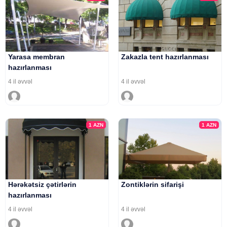
Yarasa membran
Zakazla tent hazırlanması
hazırlanması
4 il əvvəl
4 il əvvəl
1
AZN
1
AZN
Hərəkətsiz çətirlərin
Zontiklərin sifarişi
hazırlanması
4 il əvvəl
4 il əvvəl