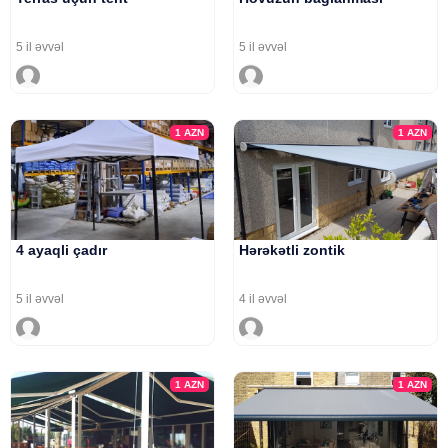
5 il əvvəl
5 il əvvəl
1
AZN
1
AZN
4 ayaqli çadır
Hərəkətli zontik
5 il əvvəl
4 il əvvəl
1
AZN
1
AZN