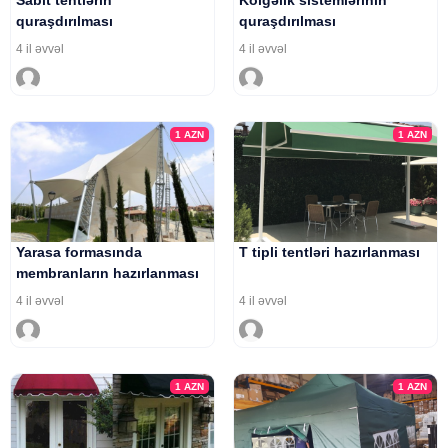
Sabit tentlərin
Kölgəlik sistemlərinin
quraşdırılması
quraşdırılması
4 il əvvəl
4 il əvvəl
1
AZN
1
AZN
Yarasa formasında
T tipli tentləri hazırlanması
membranların hazırlanması
4 il əvvəl
4 il əvvəl
1
AZN
1
AZN