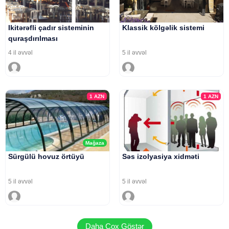
Ikitərəfli çadır sisteminin
Klassik kölgəlik sistemi
quraşdırılması
4 il əvvəl
5 il əvvəl
1
AZN
1
AZN
Mağaza
Sürgülü hovuz örtüyü
Səs izolyasiya xidməti
5 il əvvəl
5 il əvvəl
Daha Çox Göstər