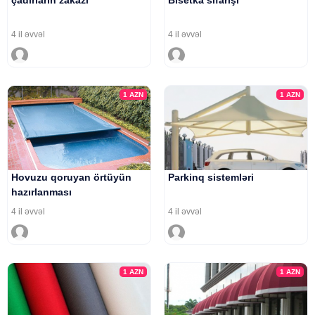
çadırların zakazı
Bisetka sifarişi
4 il əvvəl
4 il əvvəl
1
AZN
1
AZN
Hovuzu qoruyan örtüyün
Parkinq sistemləri
hazırlanması
4 il əvvəl
4 il əvvəl
1
AZN
1
AZN