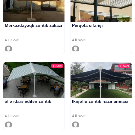
Mərkəzdayaqlı zontik zakazı
Perqola sifarişi
4 il əvvəl
4 il əvvəl
1
AZN
1
AZN
əllə idarə edilən zontik
Ikiqollu zontik hazırlanması
4 il əvvəl
4 il əvvəl