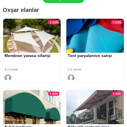
Oxşar elanlar
1
AZN
1
AZN
Membran yarasa sifarişi
Tent parçalarının satışı
4 il əvvəl
4 il əvvəl
1
AZN
1
AZN