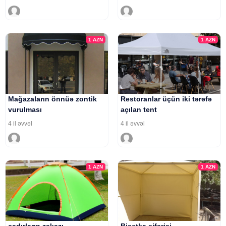
1
AZN
1
AZN
Mağazaların önnüə zontik
Restoranlar üçün iki tərəfə
vurulması
açılan tent
4 il əvvəl
4 il əvvəl
1
AZN
1
AZN