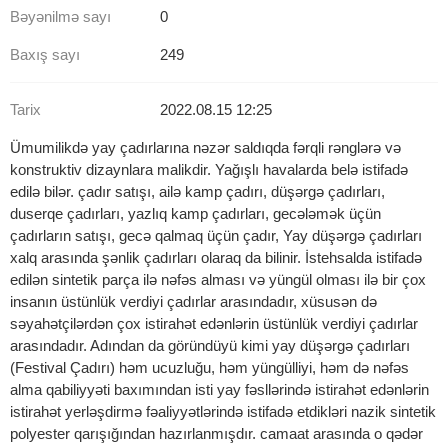
Bəyənilmə sayı
0
Baxış sayı
249
Tarix
2022.08.15 12:25
Ümumilikdə yay çadırlarına nəzər saldıqda fərqli rənglərə və
konstruktiv dizaynlara malikdir. Yağışlı havalarda belə istifadə
edilə bilər. çadır satışı, ailə kamp çadırı, düşərgə çadırları,
duserqe çadırları, yazlıq kamp çadırları, gecələmək üçün
çadırların satışı, gecə qalmaq üçün çadır, Yay düşərgə çadırları
xalq arasında şənlik çadırları olaraq da bilinir. İstehsalda istifadə
edilən sintetik parça ilə nəfəs alması və yüngül olması ilə bir çox
insanın üstünlük verdiyi çadırlar arasındadır, xüsusən də
səyahətçilərdən çox istirahət edənlərin üstünlük verdiyi çadırlar
arasındadır. Adından da göründüyü kimi yay düşərgə çadırları
(Festival Çadırı) həm ucuzluğu, həm yüngülliyi, həm də nəfəs
alma qabiliyyəti baxımından isti yay fəsllərində istirahət edənlərin
istirahət yerləşdirmə fəaliyyətlərində istifadə etdikləri nazik sintetik
polyester qarışığından hazırlanmışdır. camaat arasında o qədər