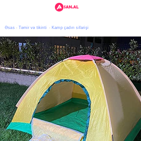
Əsas
Təmir və tikinti
Kamp çadırı sifarişi