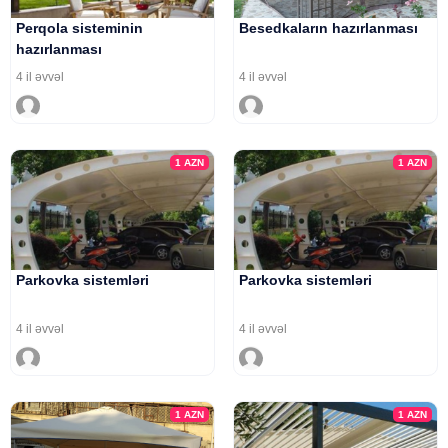
Perqola sisteminin
Besedkaların hazırlanması
hazırlanması
4 il əvvəl
4 il əvvəl
1
AZN
1
AZN
Parkovka sistemləri
Parkovka sistemləri
4 il əvvəl
4 il əvvəl
1
AZN
1
AZN