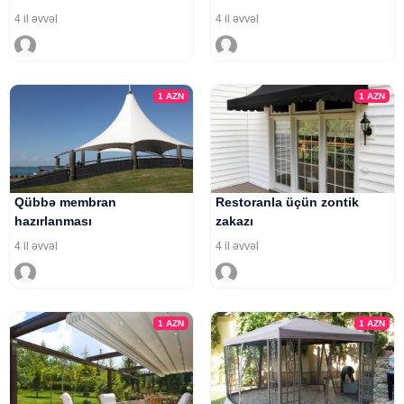
4 il əvvəl
4 il əvvəl
1
AZN
1
AZN
Qübbə membran
Restoranla üçün zontik
hazırlanması
zakazı
4 il əvvəl
4 il əvvəl
1
AZN
1
AZN