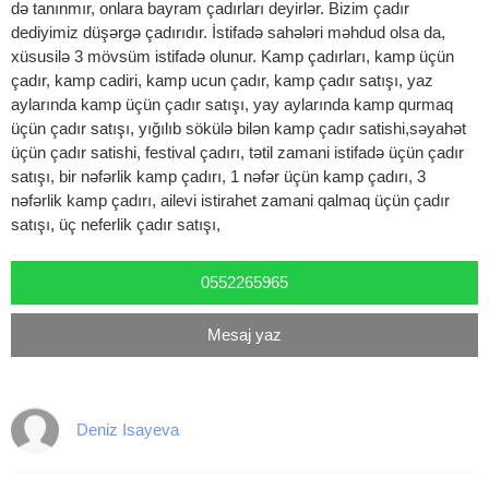
də tanınmır, onlara bayram çadırları deyirlər. Bizim çadır
dediyimiz düşərgə çadırıdır. İstifadə sahələri məhdud olsa da,
xüsusilə 3 mövsüm istifadə olunur. Kamp çadırları, kamp üçün
çadır, kamp cadiri, kamp ucun çadır, kamp çadır satışı, yaz
aylarında kamp üçün çadır satışı, yay aylarında kamp qurmaq
üçün çadır satışı, yığılıb sökülə bilən kamp çadır satishi,səyahət
üçün çadır satishi, festival çadırı, tətil zamani istifadə üçün çadır
satışı, bir nəfərlik kamp çadırı, 1 nəfər üçün kamp çadırı, 3
nəfərlik kamp çadırı, ailevi istirahet zamani qalmaq üçün çadır
satışı, üç neferlik çadır satışı,
0552265965
Mesaj yaz
Deniz Isayeva