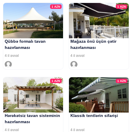
1
AZN
1
AZN
Qübbə formalı tavan
Mağaza önü üçün çətir
hazırlanması
hazırlanması
4 il əvvəl
4 il əvvəl
1
AZN
1
AZN
Hərəkətsiz tavan sisteminin
Klassik tentlərin sifarişi
hazırlanması
4 il əvvəl
4 il əvvəl