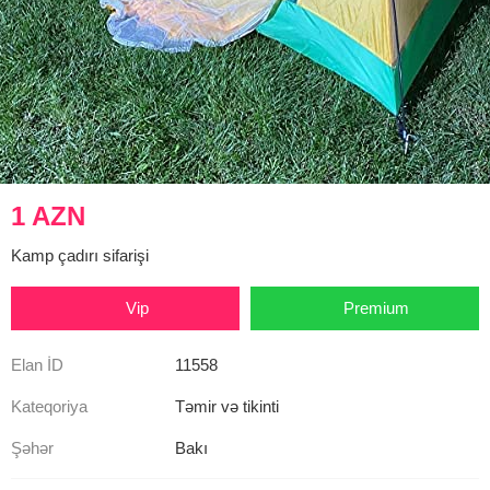
1 AZN
Kamp çadırı sifarişi
Vip
Premium
Elan İD
11558
Kateqoriya
Təmir və tikinti
Şəhər
Bakı