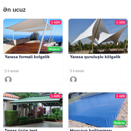
Ən ucuz
1
AZN
1
AZN
Mağaza
Yarasa formali kolgelik
Yarasa quruluşlu kölgəlik
5 il əvvəl
5 il əvvəl
1
AZN
1
AZN
Mağaza
Terras üçün tent
Hovuzun bağlanması