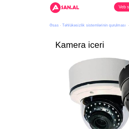
Veb s
Əsas
Təhlükəsizlik sistemlərinin qurulması
Kamera iceri