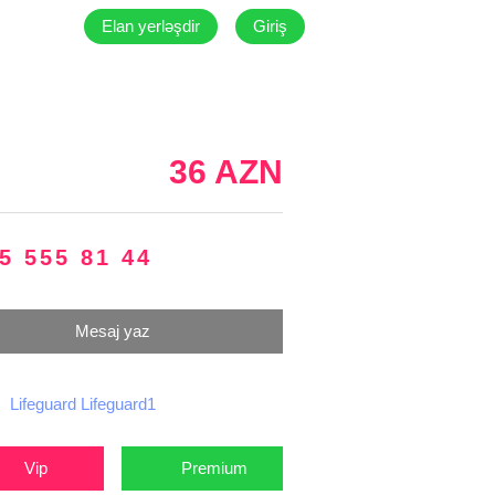
Elan yerləşdir
Giriş
36 AZN
5 555 81 44
Mesaj yaz
Lifeguard Lifeguard1
Vip
Premium