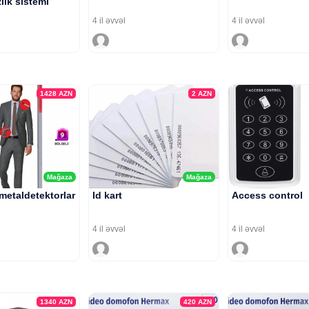
lik sistemi
4 il əvvəl
4 il əvvəl
1428
AZN
2
AZN
Mağaza
Mağaza
 metaldetektorlar
Id kart
Access control
4 il əvvəl
4 il əvvəl
1340
AZN
420
AZN