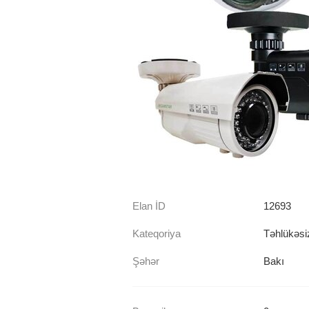
Elan İD
12693
Kateqoriya
Təhlükəsiz
Şəhər
Bakı