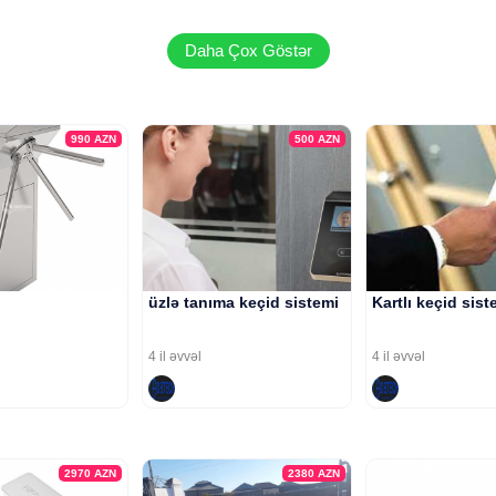
Daha Çox Göstər
990
AZN
500
AZN
üzlə tanıma keçid sistemi
Kartlı keçid sist
4 il əvvəl
4 il əvvəl
2970
AZN
2380
AZN