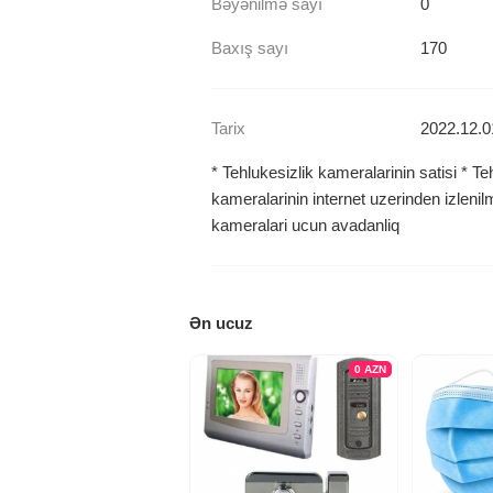
Bəyənilmə sayı
0
Baxış sayı
170
Tarix
2022.12.0
* Tehlukesizlik kameralarinin satisi * Te
kameralarinin internet uzerinden izlenil
kameralari ucun avadanliq
Ən ucuz
0
AZN