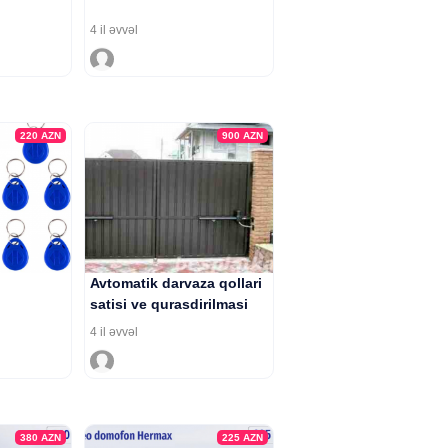
4 il əvvəl
220
AZN
900
AZN
Avtomatik darvaza qollari
satisi ve qurasdirilmasi
4 il əvvəl
380
AZN
225
AZN