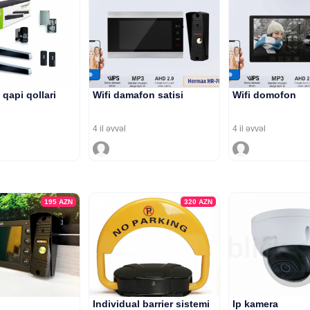
qapi qollari
Wifi damafon satisi
Wifi domofon
4 il əvvəl
4 il əvvəl
195
AZN
320
AZN
Individual barrier sistemi
Ip kamera