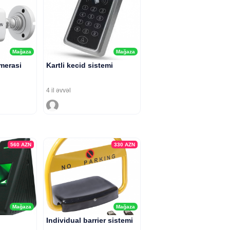
Mağaza
Mağaza
merasi
Kartli kecid sistemi
4 il əvvəl
560
AZN
330
AZN
Mağaza
Mağaza
Individual barrier sistemi