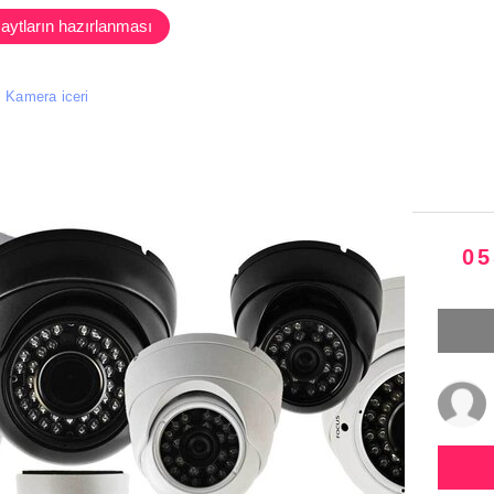
aytların hazırlanması
Kamera iceri
05