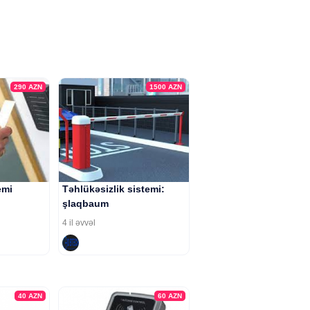
290
AZN
1500
AZN
emi
Təhlükəsizlik sistemi:
şlaqbaum
4 il əvvəl
40
AZN
60
AZN