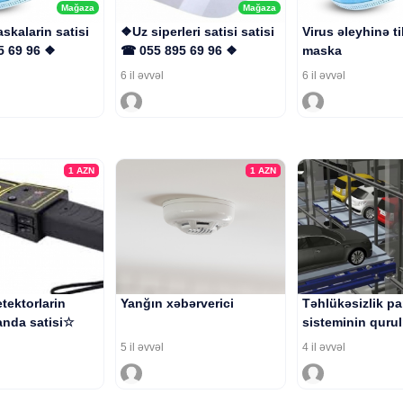
Mağaza
Mağaza
skalarin satisi
❖Uz siperleri satisi satisi
Virus əleyhinə t
5 69 96 ❖
☎ 055 895 69 96 ❖
maska
6 il əvvəl
6 il əvvəl
1
AZN
1
AZN
tektorlarin
Yanğın xəbərverici
Təhlükəsizlik pa
nda satisi☆
sisteminin quru
5 il əvvəl
4 il əvvəl