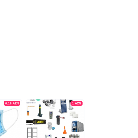
0.16
AZN
1
AZN