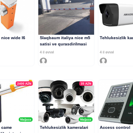
nice wide l6
Slaqbaum italiya nice m5
Tehlukesizlik ka
satisi ve qurasdirilmasi
4 il əvvəl
4 il əvvəl
2400
AZN
35
AZN
Mağaza
Mağaza
 came
Tehlukesizlik kameralari
Access control