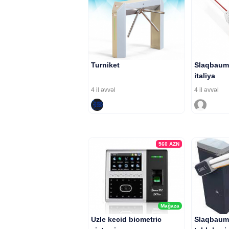
Turniket
Slaqbaum 
italiya
4 il əvvəl
4 il əvvəl
560
AZN
Mağaza
Uzle kecid biometric
Slaqbaum