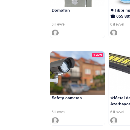
Domofon
❖Tibbi ma
☎ 055 89
6 il əvvəl
6 il əvvəl
1
AZN
Safety cameras
☆Metal de
Azerbayca
5 il əvvəl
6 il əvvəl