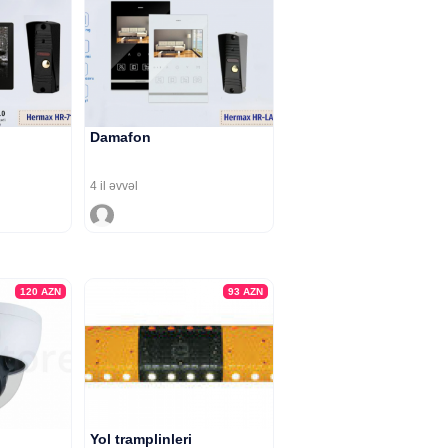
Damafon
4 il əvvəl
120
AZN
93
AZN
Yol tramplinleri