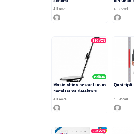
sistemi
tehlukesiz
4 il əvvəl
4 il əvvəl
320
AZN
Mağaza
Masin altina nezaret ucun
Qapi tipli
metalarama detektoru
4 il əvvəl
4 il əvvəl
265
AZN