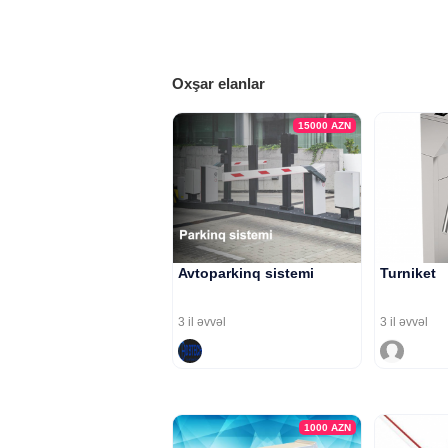
Oxşar elanlar
15000
AZN
Avtoparkinq sistemi
Turniket
3 il əvvəl
3 il əvvəl
1000
AZN