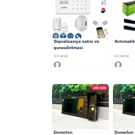
Siqnalizasiya satisi ve
Avtomatik 
qurasdirilmasi
4 il əvvəl
4 il əvvəl
195
AZN
Domofon
Domofon