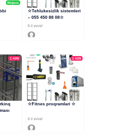
Mağaza
ibbi
☆Tehlukesizlik sistemleri
– 055 450 88 08☆
6 il əvvəl
1
AZN
1
AZN
rkinq
☆Fitnes proqramlari ☆
lması
6 il əvvəl