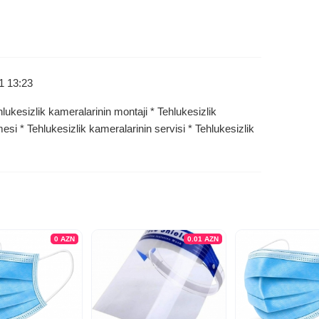
1 13:23
hlukesizlik kameralarinin montaji * Tehlukesizlik
mesi * Tehlukesizlik kameralarinin servisi * Tehlukesizlik
0
AZN
0.01
AZN