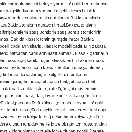
gəlik,hər məkanda istifadəyə yararlı kölgəlik,her mekanda
lan kölgəlik,divardan vuruan kolgelik,divara bitishik
fadəyə yararlı tent sisteminin qurulması,Bakida tentlerin
sı,Bakida tentlerin qurasdirilmasi,Bakıda tentlərin
sifarişi,tentlərin satışı,tentlerin satışı,tent sistemlerinin
nması,Bakıda klassik tentin quraşdırılması,Bakida
delli çadırların sifarişi,klassik modelli cadırların zakazı,
 tend parçadan çadırların hazırlanması, klassik çadırların
ırlanması, açıq kafelər üçün klassik tentin hazırlanması,
ması, restoranlar üçün klassik tentlərin quraşdırılması,
aşdırılması, terraslar üçün kölgəlik sistemlərinin
steminin quraşdırılması,cüt açılan tent,çüt açılan tent
ün ikitərəfli zontik sistemi,kafe üçün çətir sisteminin
in qurashdirilmasi,əllə işləyən zontik zakazı,gün üçün
ün tent,pəncərə üstü kölgəlik,perqola, 4 ayaqlı kölgəlik
k sistemi,teras üçün kölgelik, zontik, pencereye tent,qapı
həyət evi üçün kölgəlik, bağ evləri üçün kölgəlik,bütün il
idarə olunan tent,düymə ilə idarə olunan tent,restorandan
matik idarə olunan tent,əllə idarə olunan zontik,2 tərəfə