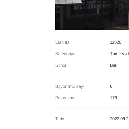
Elan İD
11920
Kateqoriya
Təmir və ti
Şəhər
Bakı
Bəyənilmə sayı
0
Baxış sayı
178
Tarix
2022.09.2