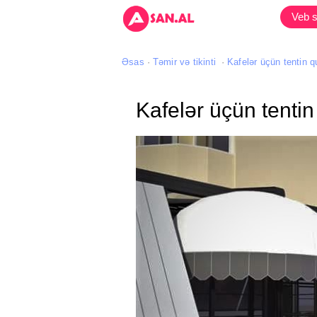
Veb s
Əsas
Təmir və tikinti
Kafelər üçün tentin q
Kafelər üçün tentin