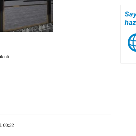
kinti
1 09:32