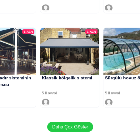
1
AZN
1
AZN
 çadır sisteminin
Klassik kölgəlik sistemi
Sürgülü hovuz ö
lması
5 il əvvəl
5 il əvvəl
Daha Çox Göstər