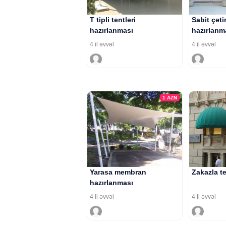
T tipli tentləri
Sabit çəti
hazırlanması
hazırlanm
4 il əvvəl
4 il əvvəl
1
AZN
Yarasa membran
Zakazla t
hazırlanması
4 il əvvəl
4 il əvvəl