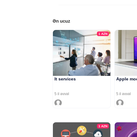
Ən ucuz
1
AZN
It services
Apple mod
5 il əvvəl
5 il əvvəl
1
AZN