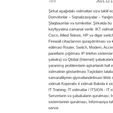
Tarix
2021.12.1
Şirkət aşağıdakı xidmətləri sizə təklif 
Domofonlar – Siqnalizasiyalar – Yanğın
Şlaqbaumlar və turniketlər. Şirkətdə bu sa
keyfiyyətinə zəmanət verilir. IKT xidmə
Cisco, Allied Telesis, HP və digər switc
Firewall cihazlarının quraşdırılması və 
edilməsi Router, Switch, Modem, Acces
panellərin yığılması IP telefon sistemlə
şəbəkə) və Qlobal (İnternet) şəbəkələri
yaranmış problemlərin aşkarlanıb həll e
xidmətinin göstərilməsi Təşkilatın tələb
səmərəliliyinin qiymətləndirilməsi Web s
xidməti Koperativ it xidməti Bakida it x
IT Training- İT xidmətlər / ITSIGN - IT xi
Serverlərin və şəbəkələrin qurulması; İnt
sistemlərinin qurulması; İnformasiya tə
servis