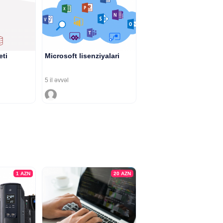
eti
Microsoft lisenziyalari
5 il əvvəl
1
AZN
20
AZN