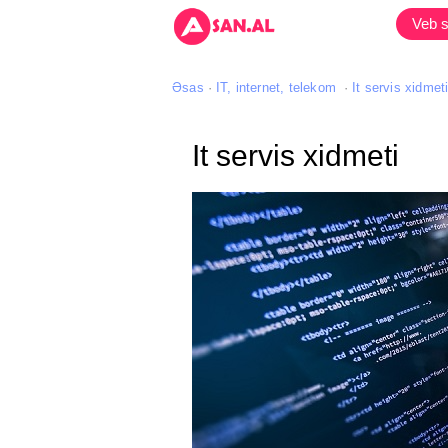
Veb s
Əsas
IT, internet, telekom
It servis xidmet
It servis xidmeti