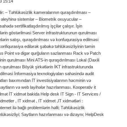
3 15:14
edir: – Təhlükəsizlik kameralarının quraşdırılması –
 əleyhinə sistemlər – Biometrik oxuyucular –
hədə sertifikatlaşdırılmış işçilər çalışır. İşin
tlərin göstərilməsi Server infrastrukturunun qurulması
hlərin satışı, quraşdırılması və konfuqurasiya edilməsi
konfiqurasiya edilərək şəbəkə təhlükəsizliyinin təmin
s Point və digər qurğuların sazlanması Rack və Patch
rinin qurulması Mini ATS-in quraşdırılması Lokal (Daxili
n qurulması Böyük şirkətlərin İKT infrastrukturunda
dilməsi İnformasiya texnologiyaları sahəsində audit
atları baxımından İT investisiyalarının həcminin və
aytların və web layihələr hazırlanması. Kooperativ it
idmət İT xidmət bakida Help desk IT Sign - IT Services /
dmetler , IT xidmət , IT xidmet ,IT xidmətləri :
ernet ilə bağlı problemlərin həlli; Təhlükəsizlik
hlükəsizliyi; Saytların hazırlanması və dizaynı; HelpDesk