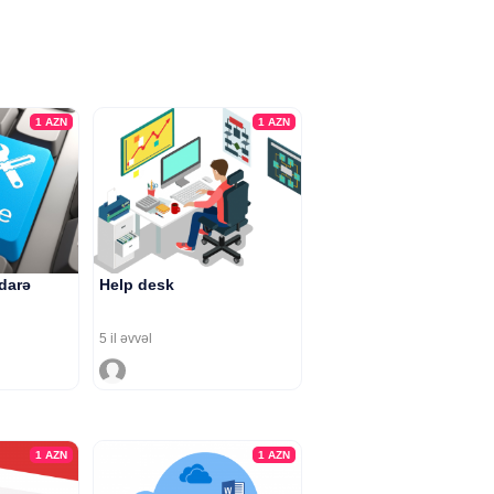
1
AZN
1
AZN
idarə
Help desk
5 il əvvəl
1
AZN
1
AZN