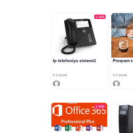
1
AZN
Ip telefoniya sistemi1
Proqram t
4 il əvvəl
4 il əvvəl
1
AZN