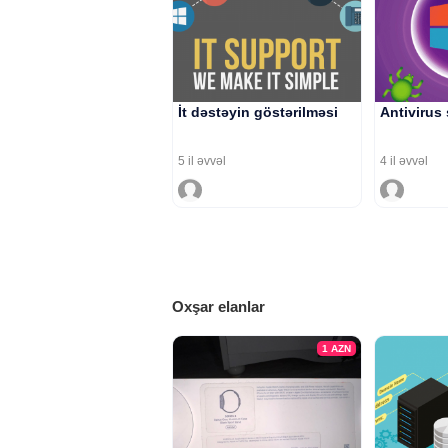
İt dəstəyin göstərilməsi
Antivirus 
5 il əvvəl
4 il əvvəl
Oxşar elanlar
1
AZN