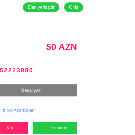
Elan yerləşdir
Giriş
50 AZN
52223880
Mesaj yaz
It pro Azerbaijan
Vip
Premium