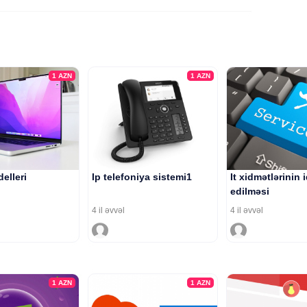
1
AZN
1
AZN
elleri
Ip telefoniya sistemi1
It xidmətlərinin 
edilməsi
4 il əvvəl
4 il əvvəl
1
AZN
1
AZN