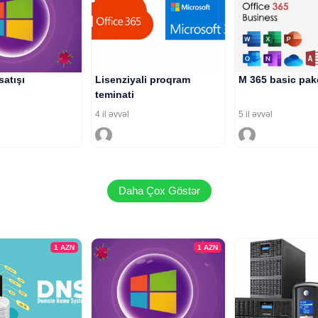
satışı
Lisenziyali proqram
M 365 basic pak
teminati
4 il əvvəl
5 il əvvəl
Daha Çox Göstər
1
AZN
1
AZN