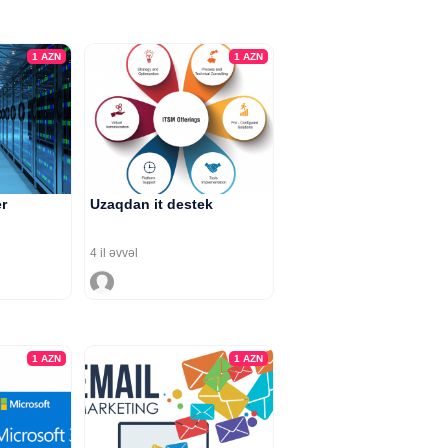
1
AZN
1
AZN
er
Uzaqdan it destek
4 il əvvəl
1
AZN
1
AZN