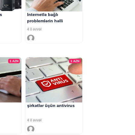
s
Internetlə bağlı
problemlərin həlli
4 il əvvəl
1
AZN
1
AZN
şirkətlər üçün antivirus
4 il əvvəl