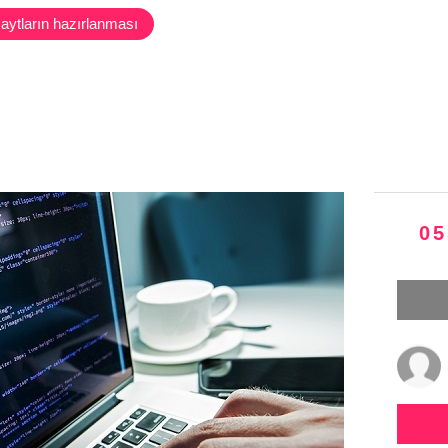
aytların hazırlanması
i
05