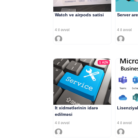
Watch ve airpods satisi
Server ar
4 il əvvəl
4 il əvvəl
1
AZN
It xidmətlərinin idarə
Lisenziyal
edilməsi
4 il əvvəl
4 il əvvəl