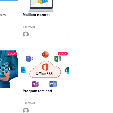
qram
Maillərə nəzarət
4 il əvvəl
1
AZN
1
AZN
Proqram teminati
5 il əvvəl