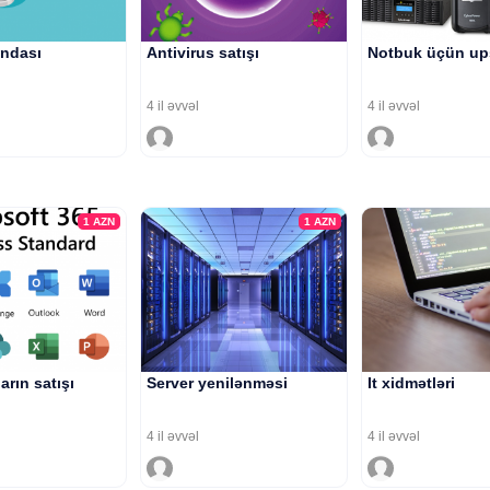
endası
Antivirus satışı
Notbuk üçün up
4 il əvvəl
4 il əvvəl
1
AZN
1
AZN
arın satışı
Server yenilənməsi
It xidmətləri
4 il əvvəl
4 il əvvəl