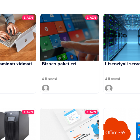
1
AZN
1
AZN
əminatı xidməti
Biznes paketleri
Lisenziyali serv
4 il əvvəl
4 il əvvəl
1
AZN
1
AZN