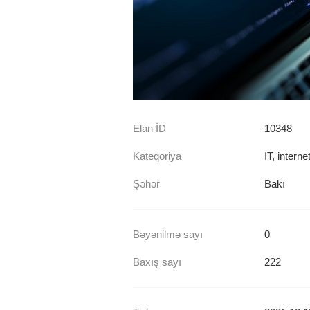
Elan İD
10348
Kateqoriya
IT, intern
Şəhər
Bakı
Bəyənilmə sayı
0
Baxış sayı
222