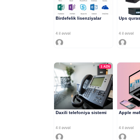
Birdefelik lisenziyalar
Ups quras
4 il əvvəl
4 il əvvəl
1
AZN
Daxili telefoniya sistemi
Apple məh
4 il əvvəl
4 il əvvəl