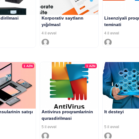
dirilmasi
Korporativ saytların
Lisenziyali pro
yığılmasl
teminati
4 il əvvəl
4 il əvvəl
1
AZN
1
AZN
sularinin satışı
Antivirus proqramlarinin
It desteyi
qurasdirilmasi
5 il əvvəl
5 il əvvəl