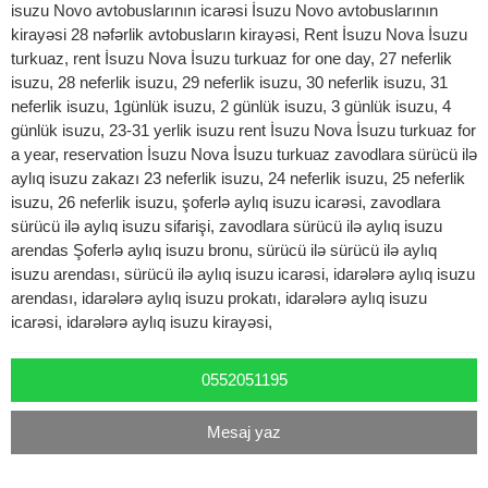
isuzu Novo avtobuslarının icarəsi İsuzu Novo avtobuslarının
kirayəsi 28 nəfərlik avtobusların kirayəsi, Rent İsuzu Nova İsuzu
turkuaz, rent İsuzu Nova İsuzu turkuaz for one day, 27 neferlik
isuzu, 28 neferlik isuzu, 29 neferlik isuzu, 30 neferlik isuzu, 31
neferlik isuzu, 1günlük isuzu, 2 günlük isuzu, 3 günlük isuzu, 4
günlük isuzu, 23-31 yerlik isuzu rent İsuzu Nova İsuzu turkuaz for
a year, reservation İsuzu Nova İsuzu turkuaz zavodlara sürücü ilə
aylıq isuzu zakazı 23 neferlik isuzu, 24 neferlik isuzu, 25 neferlik
isuzu, 26 neferlik isuzu, şoferlə aylıq isuzu icarəsi, zavodlara
sürücü ilə aylıq isuzu sifarişi, zavodlara sürücü ilə aylıq isuzu
arendas Şoferlə aylıq isuzu bronu, sürücü ilə sürücü ilə aylıq
isuzu arendası, sürücü ilə aylıq isuzu icarəsi, idarələrə aylıq isuzu
arendası, idarələrə aylıq isuzu prokatı, idarələrə aylıq isuzu
icarəsi, idarələrə aylıq isuzu kirayəsi,
0552051195
Mesaj yaz