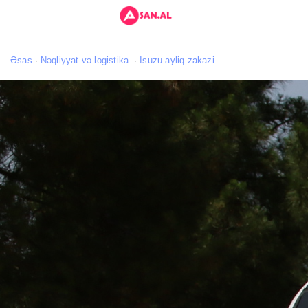
Əsas
Nəqliyyat və logistika
Isuzu ayliq zakazi