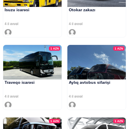
Isuzu icarəsi
Otokar zakazı
4 il əvvəl
4 il əvvəl
1
AZN
1
AZN
Traveqo icarəsi
Aylıq avtobus sifarişi
4 il əvvəl
4 il əvvəl
1
AZN
1
AZN