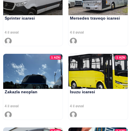
Sprinter icarəsi
Mersedes traveqo icarəsi
4 il əvvəl
4 il əvvəl
1
AZN
1
AZN
Zakazla neoplan
Isuzu icarəsi
4 il əvvəl
4 il əvvəl