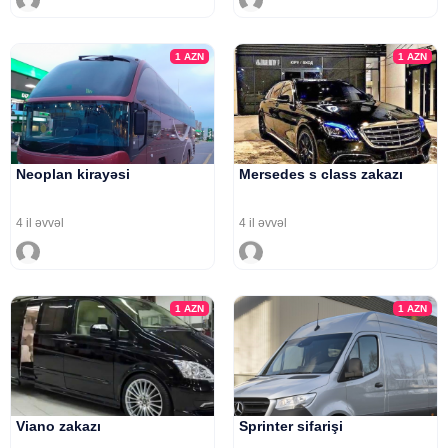
1
AZN
1
AZN
Neoplan kirayəsi
Mersedes s class zakazı
4 il əvvəl
4 il əvvəl
1
AZN
1
AZN
Viano zakazı
Sprinter sifarişi