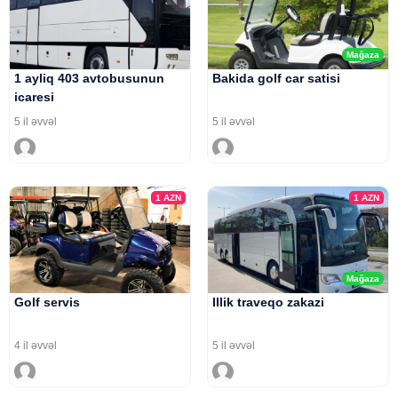
Mağaza
1 ayliq 403 avtobusunun
Bakida golf car satisi
icaresi
5 il əvvəl
5 il əvvəl
1
AZN
1
AZN
Mağaza
Golf servis
Illik traveqo zakazi
4 il əvvəl
5 il əvvəl