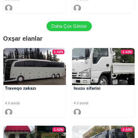
Daha Çox Göstər
Oxşar elanlar
1
AZN
1
AZN
Traveqo zakazı
Isuzu sifarisi
4 il əvvəl
4 il əvvəl
1
AZN
1
AZN