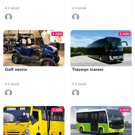
4 il əvvəl
4 il əvvəl
1
AZN
1
AZN
Golf servis
Traveqo icarəsi
4 il əvvəl
4 il əvvəl
1
AZN
1
AZN