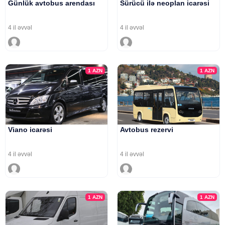
Günlük avtobus arendası
Sürücü ilə neoplan icarəsi
4 il əvvəl
4 il əvvəl
1
AZN
1
AZN
Viano icarəsi
Avtobus rezervi
4 il əvvəl
4 il əvvəl
1
AZN
1
AZN