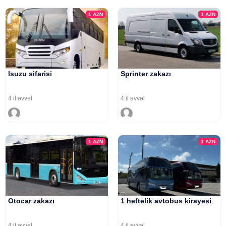
1
AZN
1
AZN
Isuzu sifarisi
Sprinter zakazı
4 il əvvəl
4 il əvvəl
1
AZN
1
AZN
Otocar zakazı
1 həftəlik avtobus kirayəsi
4 il əvvəl
4 il əvvəl