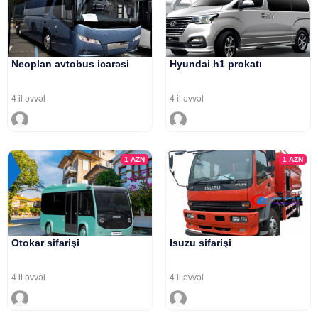
Neoplan avtobus icarəsi
Hyundai h1 prokatı
4 il əvvəl
4 il əvvəl
1
AZN
1
AZN
Otokar sifarişi
Isuzu sifarişi
4 il əvvəl
4 il əvvəl