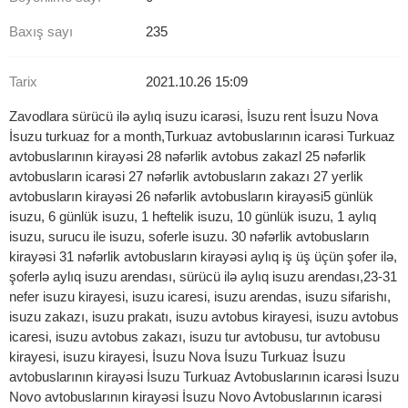
Baxış sayı
235
Tarix
2021.10.26 15:09
Zavodlara sürücü ilə aylıq isuzu icarəsi, İsuzu rent İsuzu Nova
İsuzu turkuaz for a month,Turkuaz avtobuslarının icarəsi Turkuaz
avtobuslarının kirayəsi 28 nəfərlik avtobus zakazl 25 nəfərlik
avtobusların icarəsi 27 nəfərlik avtobusların zakazı 27 yerlik
avtobusların kirayəsi 26 nəfərlik avtobusların kirayəsi5 günlük
isuzu, 6 günlük isuzu, 1 heftelik isuzu, 10 günlük isuzu, 1 aylıq
isuzu, surucu ile isuzu, soferle isuzu. 30 nəfərlik avtobusların
kirayəsi 31 nəfərlik avtobusların kirayəsi aylıq iş üş üçün şofer ilə,
şoferlə aylıq isuzu arendası, sürücü ilə aylıq isuzu arendası,23-31
nefer isuzu kirayesi, isuzu icaresi, isuzu arendas, isuzu sifarishı,
isuzu zakazı, isuzu prakatı, isuzu avtobus kirayesi, isuzu avtobus
icaresi, isuzu avtobus zakazı, isuzu tur avtobusu, tur avtobusu
kirayesi, isuzu kirayesi, İsuzu Nova İsuzu Turkuaz İsuzu
avtobuslarının kirayəsi İsuzu Turkuaz Avtobuslarının icarəsi İsuzu
Novo avtobuslarının kirayəsi İsuzu Novo Avtobuslarının icarəsi