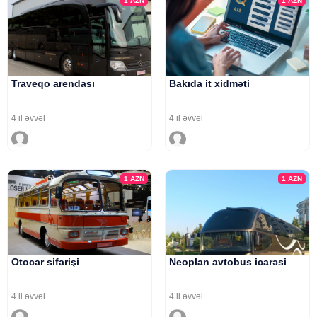
1
AZN
1
AZN
Traveqo arendası
Bakıda it xidməti
4 il əvvəl
4 il əvvəl
1
AZN
1
AZN
Otocar sifarişi
Neoplan avtobus icarəsi
4 il əvvəl
4 il əvvəl