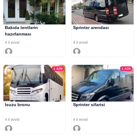
Bakıda tentlərin
Sprinter arendası
hazırlanması
4 il əvvəl
4 il əvvəl
1
AZN
1
AZN
Isuzu bronu
Sprinter sifarisi
4 il əvvəl
4 il əvvəl