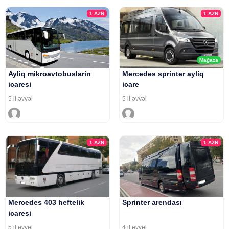
1
AZN
1
AZN
Mağaza
Ayliq mikroavtobuslarin
Mercedes sprinter ayliq
icaresi
icare
5 il əvvəl
5 il əvvəl
1
AZN
1
AZN
Mercedes 403 heftelik
Sprinter arendası
icaresi
5 il əvvəl
4 il əvvəl