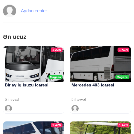
Aydan center
Ən ucuz
1
AZN
1
AZN
Mağaza
Mağaza
Bir ayliq isuzu icaresi
Mercedes 403 icaresi
5 il əvvəl
5 il əvvəl
1
AZN
1
AZN