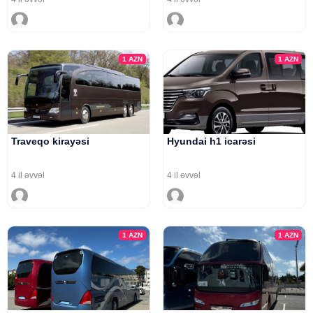
1
AZN
1
AZN
Traveqo kirayəsi
Hyundai h1 icarəsi
4 il əvvəl
4 il əvvəl
1
AZN
1
AZN