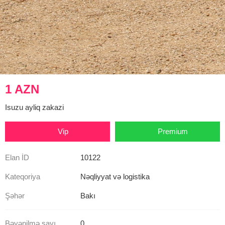
1 AZN
Isuzu ayliq zakazi
Vip
Premium
Elan İD
10122
Kateqoriya
Nəqliyyat və logistika
Şəhər
Bakı
Bəyənilmə sayı
0