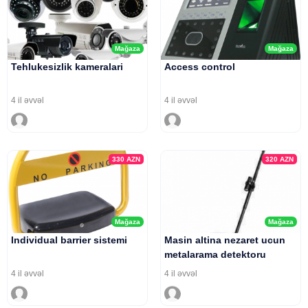
Mağaza
Mağaza
Tehlukesizlik kameralari
Access control
4 il əvvəl
4 il əvvəl
330
AZN
320
AZN
Mağaza
Mağaza
Individual barrier sistemi
Masin altina nezaret ucun
metalarama detektoru
4 il əvvəl
4 il əvvəl