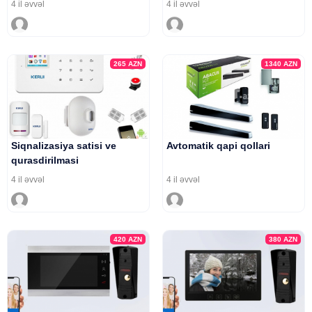
4 il əvvəl
4 il əvvəl
265
AZN
1340
AZN
Siqnalizasiya satisi ve
Avtomatik qapi qollari
qurasdirilmasi
4 il əvvəl
4 il əvvəl
420
AZN
380
AZN