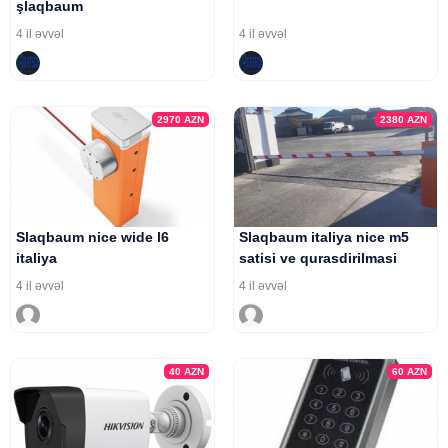
şlaqbaum
4 il əvvəl
4 il əvvəl
2970
AZN
2380
AZN
Slaqbaum nice wide l6
Slaqbaum italiya nice m5
italiya
satisi ve qurasdirilmasi
4 il əvvəl
4 il əvvəl
40
AZN
60
AZN