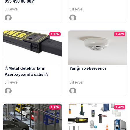
055 450 88 08☆
6 il əvvəl
5 il əvvəl
1
AZN
1
AZN
☆Metal detektorlarin
Yanğın xəbərverici
Azerbaycanda satisi☆
6 il əvvəl
5 il əvvəl
1
AZN
1
AZN