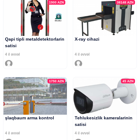
1900
AZN
38148
AZN
Qapi tipli metaldetektorlarin
X-ray cihazi
satisi
4 il əvvəl
4 il əvvəl
1750
AZN
45
AZN
şlaqbaum arma kontrol
Tehlukesizlik kameralarinin
satisi
4 il əvvəl
4 il əvvəl