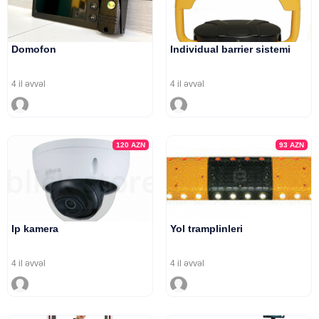
Domofon
Individual barrier sistemi
4 il əvvəl
4 il əvvəl
120
AZN
93
AZN
Ip kamera
Yol tramplinleri
4 il əvvəl
4 il əvvəl