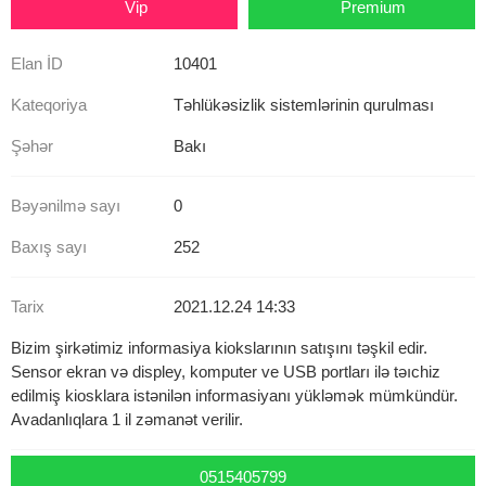
Vip
Premium
Elan İD
10401
Kateqoriya
Təhlükəsizlik sistemlərinin qurulması
Şəhər
Bakı
Bəyənilmə sayı
0
Baxış sayı
252
Tarix
2021.12.24 14:33
Bizim şirkətimiz informasiya kiokslarının satışını təşkil edir.
Sensor ekran və displey, komputer ve USB portları ilə təıchiz
edilmiş kiosklara istənilən informasiyanı yükləmək mümkündür.
Avadanlıqlara 1 il zəmanət verilir.
0515405799