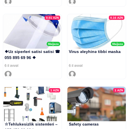
0.01
AZN
0.16
AZN
Mağaza
Mağaza
❖Uz siperleri satisi satisi ☎
Virus əleyhinə tibbi maska
055 895 69 96 ❖
6 il əvvəl
6 il əvvəl
1
AZN
1
AZN
☆Tehlukesizlik sistemleri –
Safety cameras