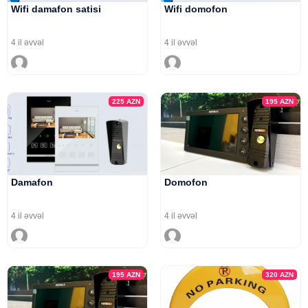
Wifi damafon satisi
Wifi domofon
4 il əvvəl
4 il əvvəl
225
AZN
195
AZN
Damafon
Domofon
4 il əvvəl
4 il əvvəl
195
AZN
320
AZN