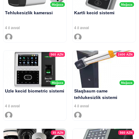
Mağaza
Mağaza
Tehlukesizlik kamerasi
Kartli kecid sistemi
4 il əvvəl
4 il əvvəl
560
AZN
2400
AZN
Mağaza
Mağaza
Uzle kecid biometric sistemi
Slaqbaum came
tehlukesizlik sistemi
4 il əvvəl
4 il əvvəl
35
AZN
560
AZN