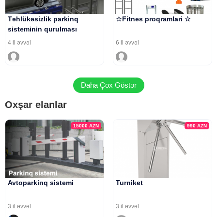
Təhlükəsizlik parkinq
☆Fitnes proqramlari ☆
sisteminin qurulması
4 il əvvəl
6 il əvvəl
Daha Çox Göstər
Oxşar elanlar
15000
AZN
990
AZN
Avtoparkinq sistemi
Turniket
3 il əvvəl
3 il əvvəl