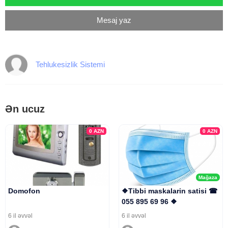
Mesaj yaz
Tehlukesizlik Sistemi
Ən ucuz
0
AZN
0
AZN
Mağaza
Domofon
❖Tibbi maskalarin satisi ☎
055 895 69 96 ❖
6 il əvvəl
6 il əvvəl