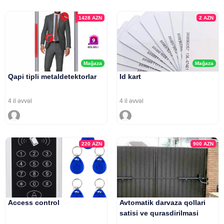
1428
AZN
2
AZN
Mağaza
Mağaza
Qapi tipli metaldetektorlar
Id kart
4 il əvvəl
4 il əvvəl
220
AZN
900
AZN
Access control
Avtomatik darvaza qollari
satisi ve qurasdirilmasi