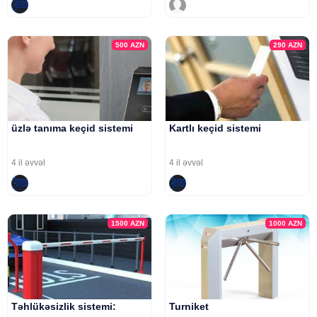
500
AZN
290
AZN
üzlə tanıma keçid sistemi
Kartlı keçid sistemi
4 il əvvəl
4 il əvvəl
1500
AZN
1000
AZN
Təhlükəsizlik sistemi:
Turniket