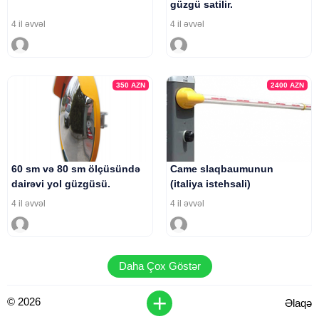
güzgü satilir.
4 il əvvəl
4 il əvvəl
350
AZN
2400
AZN
60 sm və 80 sm ölçüsündə
Came slaqbaumunun
dairəvi yol güzgüsü.
(italiya istehsali)
4 il əvvəl
4 il əvvəl
Daha Çox Göstər
+
© 2026
Əlaqə