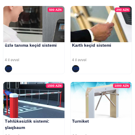
500
AZN
290
AZN
üzlə tanıma keçid sistemi
Kartlı keçid sistemi
4 il əvvəl
4 il əvvəl
1500
AZN
1000
AZN
Təhlükəsizlik sistemi:
Turniket
şlaqbaum