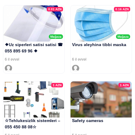
0.01
AZN
0.16
AZN
Mağaza
Mağaza
❖Uz siperleri satisi satisi ☎
Virus əleyhinə tibbi maska
055 895 69 96 ❖
6 il əvvəl
6 il əvvəl
1
AZN
1
AZN
☆Tehlukesizlik sistemleri –
Safety cameras
055 450 88 08☆