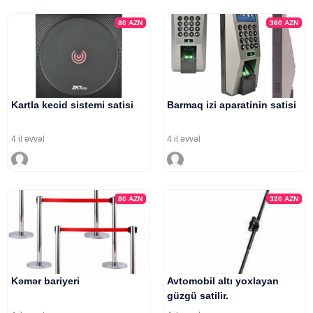
80
AZN
360
AZN
Kartla kecid sistemi satisi
Barmaq izi aparatinin satisi
4 il əvvəl
4 il əvvəl
80
AZN
320
AZN
Kəmər bariyeri
Avtomobil altı yoxlayan
güzgü satilir.