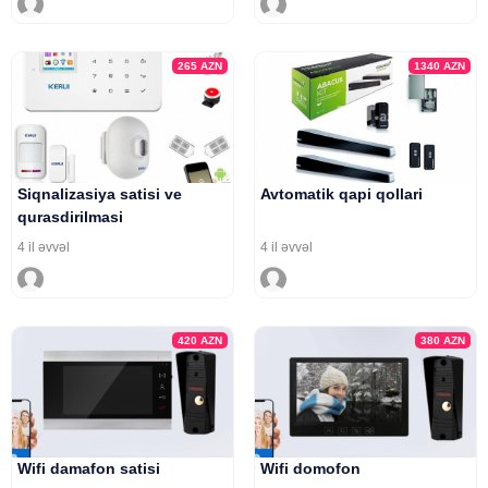
265
AZN
1340
AZN
Siqnalizasiya satisi ve
Avtomatik qapi qollari
qurasdirilmasi
4 il əvvəl
4 il əvvəl
420
AZN
380
AZN
Wifi damafon satisi
Wifi domofon