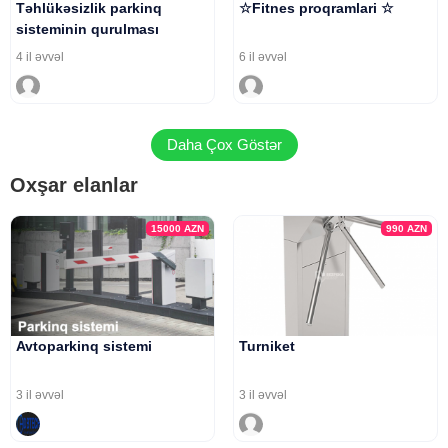
Təhlükəsizlik parkinq
☆Fitnes proqramlari ☆
sisteminin qurulması
4 il əvvəl
6 il əvvəl
Daha Çox Göstər
Oxşar elanlar
15000
AZN
990
AZN
Avtoparkinq sistemi
Turniket
3 il əvvəl
3 il əvvəl