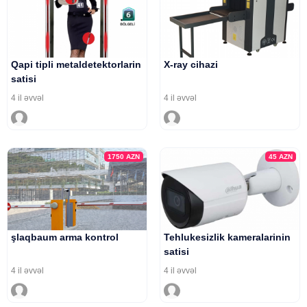
Qapi tipli metaldetektorlarin
X-ray cihazi
satisi
4 il əvvəl
4 il əvvəl
1750
AZN
45
AZN
şlaqbaum arma kontrol
Tehlukesizlik kameralarinin
satisi
4 il əvvəl
4 il əvvəl