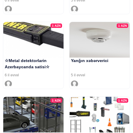
6 il əvvəl
5 il əvvəl
1
AZN
1
AZN
☆Metal detektorlarin
Yanğın xəbərverici
Azerbaycanda satisi☆
6 il əvvəl
5 il əvvəl
1
AZN
1
AZN