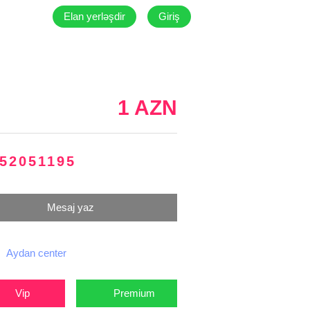
Elan yerləşdir
Giriş
1 AZN
52051195
Mesaj yaz
Aydan center
Vip
Premium