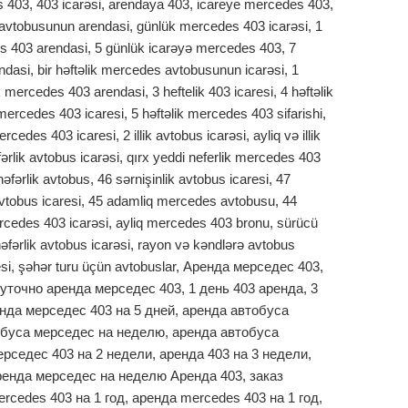
403, 403 icarəsi, arendaya 403, icareye mercedes 403,
avtobusunun arendasi, günlük mercedes 403 icarəsi, 1
s 403 arendasi, 5 günlük icarəyə mercedes 403, 7
asi, bir həftəlik mercedes avtobusunun icarəsi, 1
k mercedes 403 arendasi, 3 heftelik 403 icaresi, 4 həftəlik
mercedes 403 icaresi, 5 həftəlik mercedes 403 sifarishi,
ercedes 403 icaresi, 2 illik avtobus icarəsi, ayliq və illik
ərlik avtobus icarəsi, qırx yeddi neferlik mercedes 403
nəfərlik avtobus, 46 sərnişinlik avtobus icaresi, 47
 avtobus icaresi, 45 adamliq mercedes avtobusu, 44
ercedes 403 icarəsi, ayliq mercedes 403 bronu, sürücü
nəfərlik avtobus icarəsi, rayon və kəndlərə avtobus
aresi, şəhər turu üçün avtobuslar, Аренда мерседес 403,
уточно аренда мерседес 403, 1 день 403 аренда, 3
нда мерседес 403 на 5 дней, аренда автобуса
обуса мерседес на неделю, аренда автобуса
рседес 403 на 2 недели, аренда 403 на 3 недели,
ренда мерседес на неделю Аренда 403, заказ
rcedes 403 на 1 год, аренда mercedes 403 на 1 год,