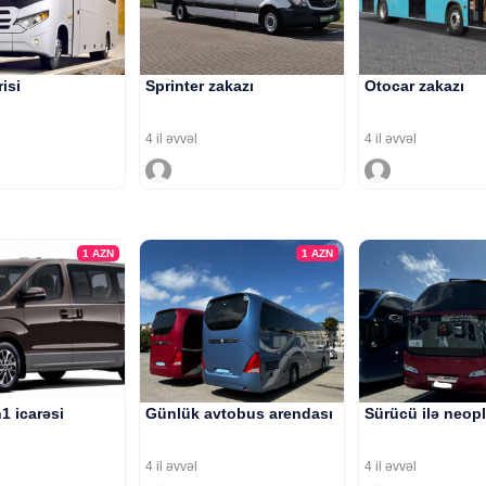
risi
Sprinter zakazı
Otocar zakazı
4 il əvvəl
4 il əvvəl
1
AZN
1
AZN
1 icarəsi
Günlük avtobus arendası
Sürücü ilə neopl
4 il əvvəl
4 il əvvəl