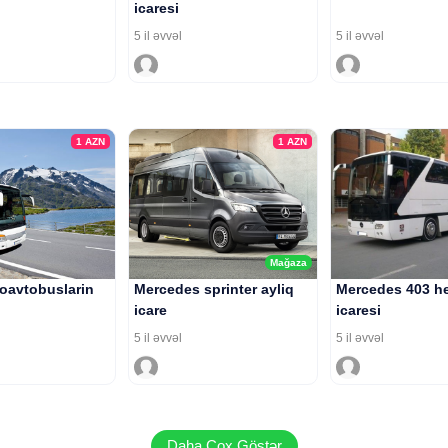
icaresi
5 il əvvəl
5 il əvvəl
1
AZN
1
AZN
Mağaza
roavtobuslarin
Mercedes sprinter ayliq
Mercedes 403 he
icare
icaresi
5 il əvvəl
5 il əvvəl
Daha Çox Göstər