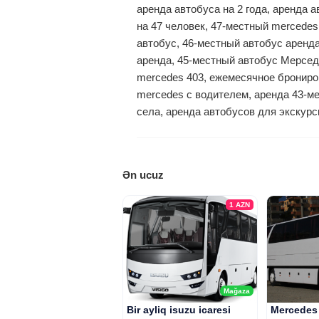
аренда автобуса на 2 года, аренда 
на 47 человек, 47-местный mercedes
автобус, 46-местный автобус аренда
аренда, 45-местный автобус Мерседе
mercedes 403, ежемесячное брониро
mercedes с водителем, аренда 43-ме
села, аренда автобусов для экскурс
Ən ucuz
1
AZN
Mağaza
Bir ayliq isuzu icaresi
Mercedes 