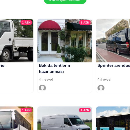
1
AZN
1
AZN
risi
Bakıda tentlərin
Sprinter arendas
hazırlanması
4 il əvvəl
4 il əvvəl
1
AZN
1
AZN