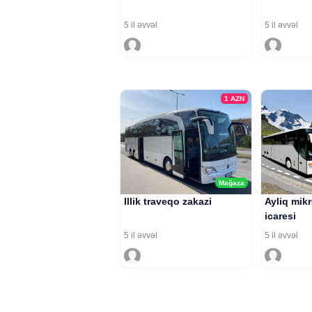
5 il əvvəl
5 il əvvəl
1
AZN
Mağaza
Illik traveqo zakazi
Ayliq mik
icaresi
5 il əvvəl
5 il əvvəl