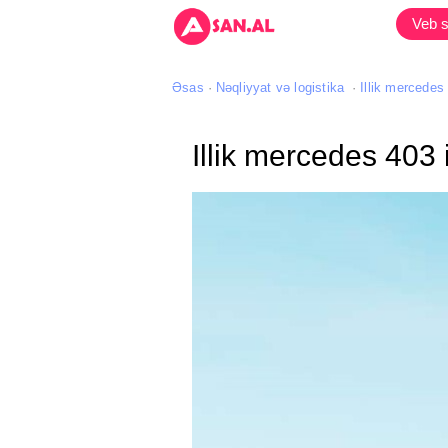
Veb s
Əsas
Nəqliyyat və logistika
Illik mercedes
Illik mercedes 403 