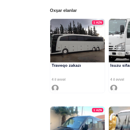
Oxşar elanlar
1
AZN
Traveqo zakazı
Isuzu sifa
4 il əvvəl
4 il əvvəl
1
AZN