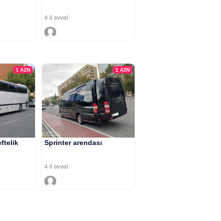
4 il əvvəl
1
AZN
1
AZN
ftelik
Sprinter arendası
4 il əvvəl