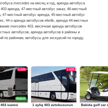
автобуса mercedes на месяц и год, аренда автобуса
 403 аренда, 47-местный автобус заказ, 46-местный
, 47-местный автобус аренда, 45-местный автобус
с, 44 н аренда автобусов eferlik, аренда 44-местных
вание mercedes 403, месячная аренда автобусов
стных автобусов, аренда автобусов в районы и
ий по районам, автобусы для экскурсий по городу,
1
AZN
1
AZN
Mağaza
403 icaresi
1 ayliq 403 avtobusunun
Bakida golf car s