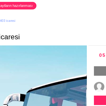
aytların hazırlanması
 403 icaresi
icaresi
05