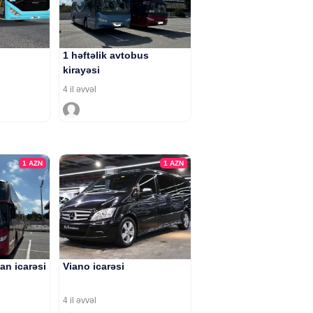
1 həftəlik avtobus
kirayəsi
4 il əvvəl
1
AZN
1
AZN
an icarəsi
Viano icarəsi
4 il əvvəl