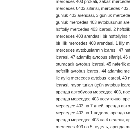
mercedes 403 prokati, zakaz mercedes 
mercedes 0403 sifarisi, mercedes 403 
gunluk 403 arendasi, 3 günlük mercede
gunluk mercedes 403 avtobusunun arend
həftəliy mercedes 403 icarəsi, 2 həftəli
mercedes 403 arendasi, bir həftəliyinə 
bir illik mercedes 403 arendasi, 1 illiy m
mercedes avtobuslarının icarəsi, 47 nəf
icarəsi, 47 adamliq avtobus sifarişi, 46 
oturacaqlı avtobus icaresi, 45 nəfərlik
neferlik avtobus icaresi, 44 adamlıq m
ile ayliq mercedes avtobus icaresi, 43 
icarəsi, rayon turları üçün avtobus ic
аренда автобусов мерседес 403, пос
аренда мерседес 403 посуточно, аре
мерседес 403 на 7 дней, аренда авт
мерседес 403 на 1 неделя, аренда ме
аренда мерседес 403 на 4 недели, а
mercedes 403 на 5 недель, аренда me