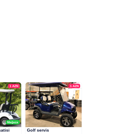
1
AZN
1
AZN
Mağaza
atisi
Golf servis