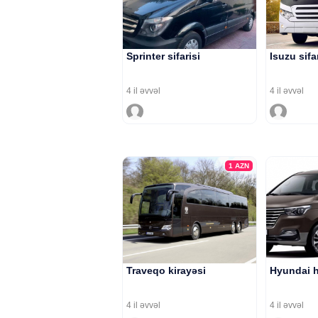
Sprinter sifarisi
Isuzu sifa
4 il əvvəl
4 il əvvəl
1
AZN
Traveqo kirayəsi
Hyundai h
4 il əvvəl
4 il əvvəl