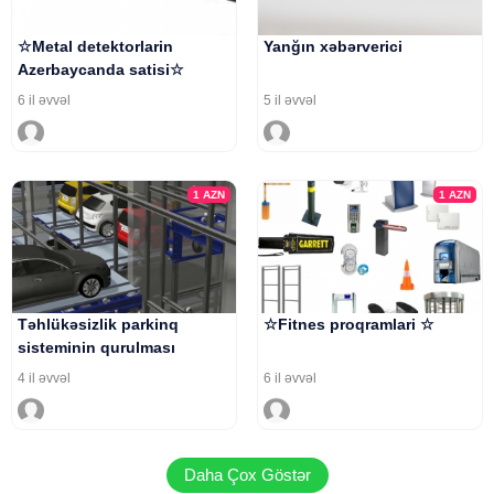
☆Metal detektorlarin
Yanğın xəbərverici
Azerbaycanda satisi☆
6 il əvvəl
5 il əvvəl
1
AZN
1
AZN
Təhlükəsizlik parkinq
☆Fitnes proqramlari ☆
sisteminin qurulması
4 il əvvəl
6 il əvvəl
Daha Çox Göstər