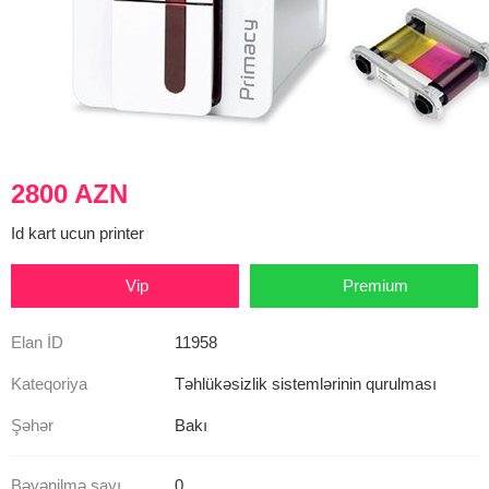
2800 AZN
Id kart ucun printer
Vip
Premium
Elan İD
11958
Kateqoriya
Təhlükəsizlik sistemlərinin qurulması
Şəhər
Bakı
Bəyənilmə sayı
0