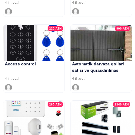
4 il əvvəl
4 il əvvəl
220
AZN
900
AZN
Access control
Avtomatik darvaza qollari
satisi ve qurasdirilmasi
4 il əvvəl
4 il əvvəl
265
AZN
1340
AZN