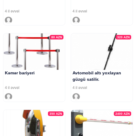
4 il əvvəl
4 il əvvəl
80
AZN
320
AZN
Kəmər bariyeri
Avtomobil altı yoxlayan
güzgü satilir.
4 il əvvəl
4 il əvvəl
350
AZN
2400
AZN