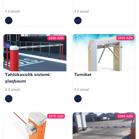
4 il əvvəl
4 il əvvəl
1500
AZN
1000
AZN
Təhlükəsizlik sistemi:
Turniket
şlaqbaum
4 il əvvəl
4 il əvvəl
2970
AZN
2380
AZN