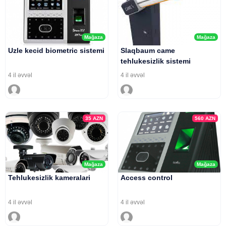
Mağaza
Mağaza
Uzle kecid biometric sistemi
Slaqbaum came
tehlukesizlik sistemi
4 il əvvəl
4 il əvvəl
35
AZN
560
AZN
Mağaza
Mağaza
Tehlukesizlik kameralari
Access control
4 il əvvəl
4 il əvvəl