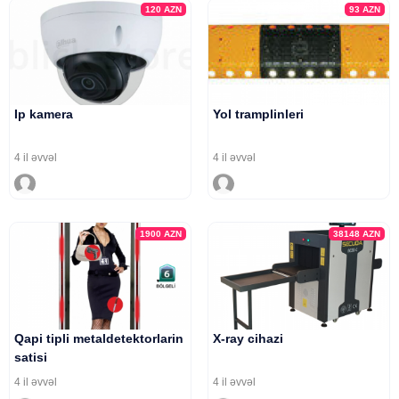
120
AZN
93
AZN
Ip kamera
Yol tramplinleri
4 il əvvəl
4 il əvvəl
1900
AZN
38148
AZN
Qapi tipli metaldetektorlarin
X-ray cihazi
satisi
4 il əvvəl
4 il əvvəl