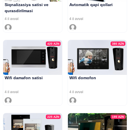
Siqnalizasiya satisi ve
Avtomatik qapi qollari
qurasdirilmasi
4 il əvvəl
4 il əvvəl
420
AZN
380
AZN
Wifi damafon satisi
Wifi domofon
4 il əvvəl
4 il əvvəl
225
AZN
195
AZN