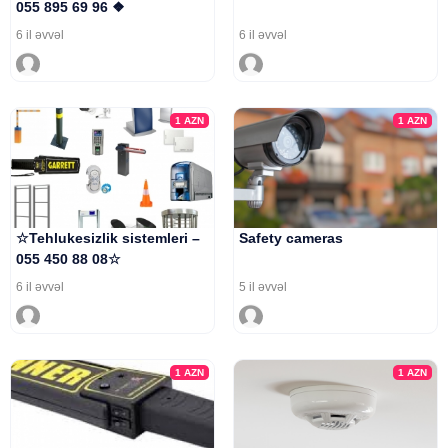
055 895 69 96 ❖
6 il əvvəl
6 il əvvəl
1
AZN
1
AZN
☆Tehlukesizlik sistemleri –
Safety cameras
055 450 88 08☆
6 il əvvəl
5 il əvvəl
1
AZN
1
AZN