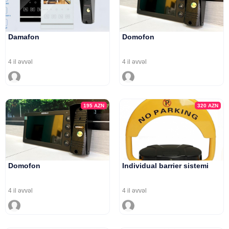
Damafon
Domofon
4 il əvvəl
4 il əvvəl
195
AZN
320
AZN
Domofon
Individual barrier sistemi
4 il əvvəl
4 il əvvəl