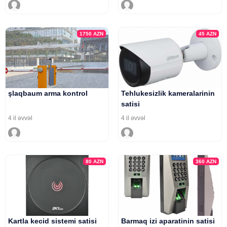
1750
AZN
45
AZN
şlaqbaum arma kontrol
Tehlukesizlik kameralarinin
satisi
4 il əvvəl
4 il əvvəl
80
AZN
360
AZN
Kartla kecid sistemi satisi
Barmaq izi aparatinin satisi