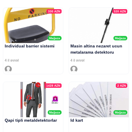
330
AZN
320
AZN
Mağaza
Mağaza
Individual barrier sistemi
Masin altina nezaret ucun
metalarama detektoru
4 il əvvəl
4 il əvvəl
1428
AZN
2
AZN
Mağaza
Mağaza
Qapi tipli metaldetektorlar
Id kart