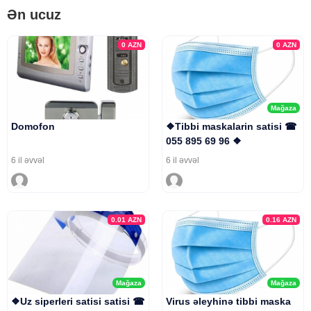
Ən ucuz
0
AZN
0
AZN
Mağaza
Domofon
❖Tibbi maskalarin satisi ☎
055 895 69 96 ❖
6 il əvvəl
6 il əvvəl
0.01
AZN
0.16
AZN
Mağaza
Mağaza
❖Uz siperleri satisi satisi ☎
Virus əleyhinə tibbi maska