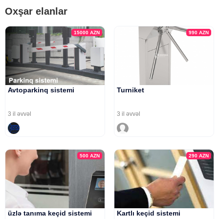
Oxşar elanlar
15000
AZN
990
AZN
Avtoparkinq sistemi
Turniket
3 il əvvəl
3 il əvvəl
500
AZN
290
AZN
üzlə tanıma keçid sistemi
Kartlı keçid sistemi