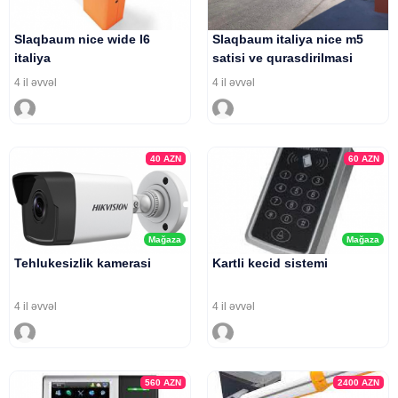
Slaqbaum nice wide l6
Slaqbaum italiya nice m5
italiya
satisi ve qurasdirilmasi
4 il əvvəl
4 il əvvəl
40
AZN
60
AZN
Mağaza
Mağaza
Tehlukesizlik kamerasi
Kartli kecid sistemi
4 il əvvəl
4 il əvvəl
560
AZN
2400
AZN