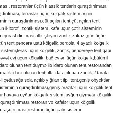
ması, restoranlar üçün klassik tentlərin quraşdırılması,
aşdırılması, terraslar üçün kölgəlik sistemlərinin
steminin quraşdırılması,cüt açılan tent,çüt açılan tent
ün ikitərəfli zontik sistemi,kafe üçün çətir sisteminin
in qurashdirilmasi,əllə işləyən zontik zakazı,gün üçün
ün tent,pəncərə üstü kölgəlik,perqola, 4 ayaqlı kölgəlik
k sistemi,teras üçün kölgelik, zontik, pencereye tent,qapı
həyət evi üçün kölgəlik, bağ evləri üçün kölgəlik,bütün il
idarə olunan tent,düymə ilə idarə olunan tent,restorandan
matik idarə olunan tent,əllə idarə olunan zontik,2 tərəfə
i çətir,sağa sola açılıb yığılan t tipli tent,geniş obyektlər
sisteminin quraşdırılması,geniş ərazilər üçün kölgəlik tent
hər havaya uyğun kölgəlik sistemi,uyğun qiymətə kölgəlik
quraşdırılması,restoran və kafelər üçün kölgəlik
quraşdırılması,restoran üçün çətir sistemi