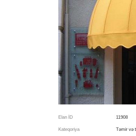
Elan İD
11908
Kateqoriya
Təmir və ti