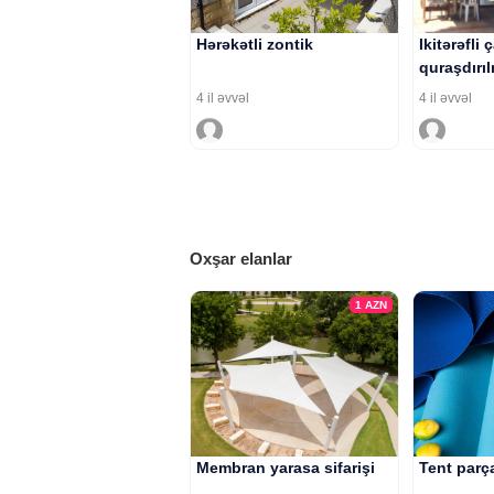
Hərəkətli zontik
Ikitərəfli
quraşdırı
4 il əvvəl
4 il əvvəl
Oxşar elanlar
1
AZN
Membran yarasa sifarişi
Tent parça