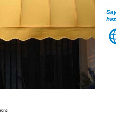
kinti