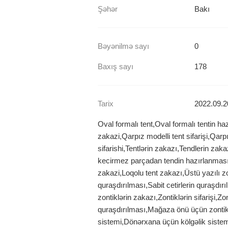
Şəhər
Bakı
Bəyənilmə sayı
0
Baxış sayı
178
Tarix
2022.09.2
Oval formalı tent,Oval formalı tentin ha
zakazi,Qarpız modelli tent sifarişi,Qarpız
sifarishi,Tentlərin zakazı,Tendlerin za
kecirmez parçadan tendin hazırlanması,Lo
zakazi,Loqolu tent zakazı,Üstü yazılı zon
quraşdırılması,Sabit cetirlerin quraşdır
zontiklərin zakazı,Zontiklərin sifarişi,Z
quraşdırılması,Mağaza önü üçün zontik
sistemi,Dönərxana üçün kölgəlik siste