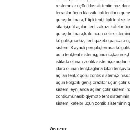
restoranlar üçün klassik tentin hazırlan
terraslar üçün klassik tipli tentlərin qur
quraşdırılması,T tipli tent,t tipli tent si
sifarişi,cüt açılan tent zakazı,kafelər üç
quraşdırılması,kafe ucun cetir sistemin
kölgəlik,markiz, tent,qazebo,pəncərə üç
sistemi,3 ayaqli perqola,terrasa kölgəli
ustu tent,tent sistemi,günqirici,kazirok,
istifadə olunan zontik sistemi,uzaqdan 
idarə olunan tent,bağlana bilən tent,avto
açılan tent,2 qollu zontik sistemi,2 hissəl
üçün kölgəlik,geniş ərazilər üçün çətir 
sistemi,eyni anda açılan çətir sistemi,
zontik,münasib qiymətə tent sisteminin 
sistemi,kafelər üçün zontik sisteminin 
Ən ucuz