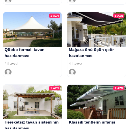
1
AZN
1
AZN
Qübbə formalı tavan
Mağaza önü üçün çətir
hazırlanması
hazırlanması
4 il əvvəl
4 il əvvəl
1
AZN
1
AZN
Hərəkətsiz tavan sisteminin
Klassik tentlərin sifarişi
hazırlanması