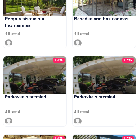
Perqola sisteminin
Besedkaların hazırlanması
hazırlanması
4 il əvvəl
4 il əvvəl
1
AZN
1
AZN
Parkovka sistemləri
Parkovka sistemləri
4 il əvvəl
4 il əvvəl
1
AZN
1
AZN