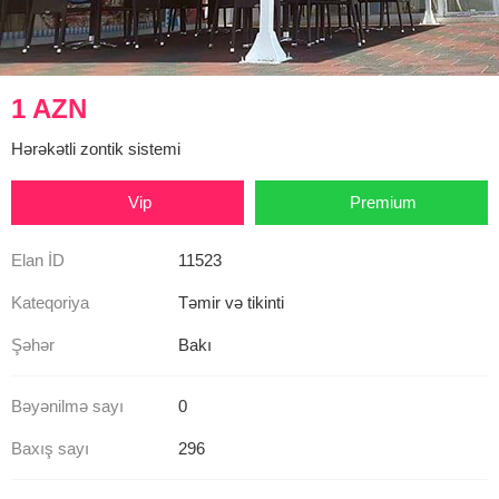
1 AZN
Hərəkətli zontik sistemi
Vip
Premium
Elan İD
11523
Kateqoriya
Təmir və tikinti
Şəhər
Bakı
Bəyənilmə sayı
0
Baxış sayı
296