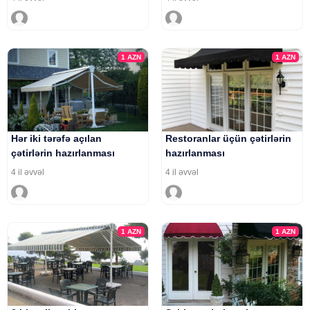
1
AZN
1
AZN
Hər iki tərəfə açılan
Restoranlar üçün çətirlərin
çətirlərin hazırlanması
hazırlanması
4 il əvvəl
4 il əvvəl
1
AZN
1
AZN