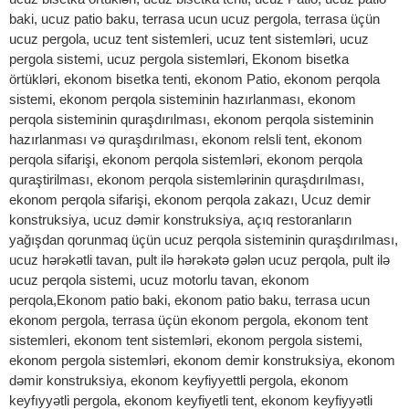
baki, ucuz patio baku, terrasa ucun ucuz pergola, terrasa üçün
ucuz pergola, ucuz tent sistemleri, ucuz tent sistemləri, ucuz
pergola sistemi, ucuz pergola sistemləri, Ekonom bisetka
örtükləri, ekonom bisetka tenti, ekonom Patio, ekonom perqola
sistemi, ekonom perqola sisteminin hazırlanması, ekonom
perqola sisteminin quraşdırılması, ekonom perqola sisteminin
hazırlanması və quraşdırılması, ekonom relsli tent, ekonom
perqola sifarişi, ekonom perqola sistemləri, ekonom perqola
quraştirilması, ekonom perqola sistemlərinin quraşdırılması,
ekonom perqola sifarişi, ekonom perqola zakazı, Ucuz demir
konstruksiya, ucuz dəmir konstruksiya, açıq restoranların
yağışdan qorunmaq üçün ucuz perqola sisteminin quraşdırılması,
ucuz hərəkətli tavan, pult ilə hərəkətə gələn ucuz perqola, pult ilə
ucuz perqola sistemi, ucuz motorlu tavan, ekonom
perqola,Ekonom patio baki, ekonom patio baku, terrasa ucun
ekonom pergola, terrasa üçün ekonom pergola, ekonom tent
sistemleri, ekonom tent sistemləri, ekonom pergola sistemi,
ekonom pergola sistemləri, ekonom demir konstruksiya, ekonom
dəmir konstruksiya, ekonom keyfiyyettli pergola, ekonom
keyfıyyətli pergola, ekonom keyfiyetli tent, ekonom keyfiyyətli