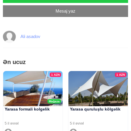
Mesaj yaz
Ali asadov
Ən ucuz
1
AZN
1
AZN
Mağaza
Yarasa formali kolgelik
Yarasa quruluşlu kölgəlik
5 il əvvəl
5 il əvvəl