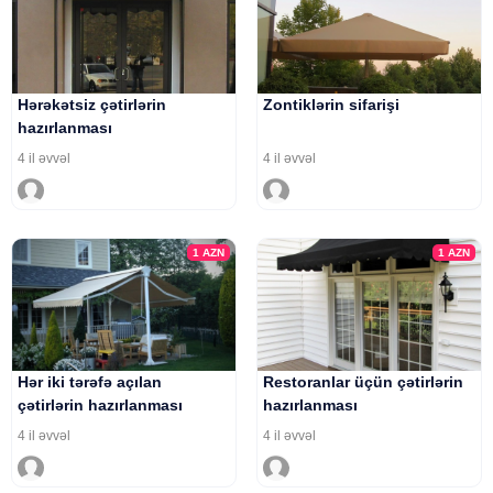
Hərəkətsiz çətirlərin
Zontiklərin sifarişi
hazırlanması
4 il əvvəl
4 il əvvəl
1
AZN
1
AZN
Hər iki tərəfə açılan
Restoranlar üçün çətirlərin
çətirlərin hazırlanması
hazırlanması
4 il əvvəl
4 il əvvəl