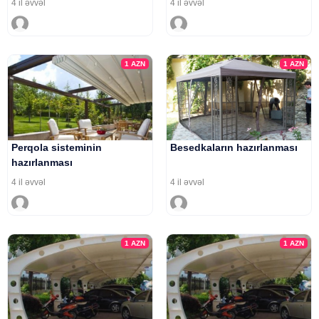
4 il əvvəl
4 il əvvəl
1
AZN
1
AZN
Perqola sisteminin
Besedkaların hazırlanması
hazırlanması
4 il əvvəl
4 il əvvəl
1
AZN
1
AZN