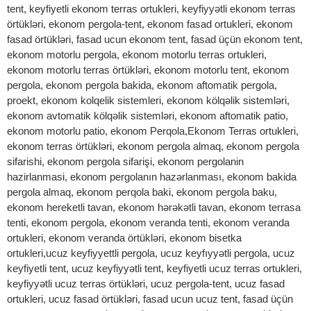
tent, keyfiyetli ekonom terras ortukleri, keyfiyyətli ekonom terras
örtükləri, ekonom pergola-tent, ekonom fasad ortukleri, ekonom
fasad örtükləri, fasad ucun ekonom tent, fasad üçün ekonom tent,
ekonom motorlu pergola, ekonom motorlu terras ortukleri,
ekonom motorlu terras örtükləri, ekonom motorlu tent, ekonom
pergola, ekonom pergola bakida, ekonom aftomatik pergola,
proekt, ekonom kolqelik sistemleri, ekonom kölqəlik sistemləri,
ekonom avtomatik kölqəlik sistemləri, ekonom aftomatik patio,
ekonom motorlu patio, ekonom Perqola,Ekonom Terras ortukleri,
ekonom terras örtükləri, ekonom pergola almaq, ekonom pergola
sifarishi, ekonom pergola sifarişi, ekonom pergolanin
hazirlanmasi, ekonom pergolanın hazərlanması, ekonom bakida
pergola almaq, ekonom perqola baki, ekonom pergola baku,
ekonom hereketli tavan, ekonom hərəkətli tavan, ekonom terrasa
tenti, ekonom pergola, ekonom veranda tenti, ekonom veranda
ortukleri, ekonom veranda örtükləri, ekonom bisetka
ortukleri,ucuz keyfiyyettli pergola, ucuz keyfıyyətli pergola, ucuz
keyfiyetli tent, ucuz keyfiyyətli tent, keyfiyetli ucuz terras ortukleri,
keyfiyyətli ucuz terras örtükləri, ucuz pergola-tent, ucuz fasad
ortukleri, ucuz fasad örtükləri, fasad ucun ucuz tent, fasad üçün