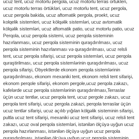
ucuz tent, ucuz motorlu pergola, ucuz motorlu terras ortukleri,
ucuz motorlu terras örtükləri, ucuz motorlu tent, ucuz pergola,
ucuz pergola bakida, ucuz aftomatik pergola, proekt, ucuz
kolqelik sistemleri, ucuz kölqəlik sistemləri, ucuz avtomatik
kölqəlik sistemləri, ucuz aftomatik patio, ucuz motorlu patio, ucuz
Perqola, ucuz perqola sistemi, ucuz perqola sisteminin
hazırlanması, ucuz perqola sisteminin quraşdırılması, ucuz
perqola sisteminin hazırlanması və quraşdırılması, ucuz relsli
tent, ucuz perqola sifarişi, ucuz perqola sistemləri, ucuz perqola
quraştirilması, ucuz perqola sistemlərinin quraşdırılması, ucuz
perqola sifarişi, Obyektlerde ekonom perqola sistemlərinin
quraşdırılması, ekonom mexaniki tent, ekonom relsli tent sifarişi,
ekonom perqole sifarişi, ekonom pergole,ucuz perqola zakazı,
kafelərde ucuz perqola sistemlərinin quraşdırılması,Terraslar
üçün ucuz tentlər, ucuz perqola tent, ucuz pergole zakazı, ucuz
perqola tent sifarişi, ucuz pergola zakazi, perqola terraslar üçün
ucuz tentlər sifarişi, ucuz açılıb yığılan kölgəlik sisteminin sifarişi,
pultla ucuz tent sifarişi, mexaniki ucuz tent sifarişi, ucuz relsli tent
zakazı, ucuz oval perqola sistemləri, istənilən ölçüyə uyğun ucuz
perqola hazırlanması, istənilən ölçüyə uyğun ucuz perqola
quraşdırılması, istənilən ölçüyə uyğun ucuz perqola sisteminin