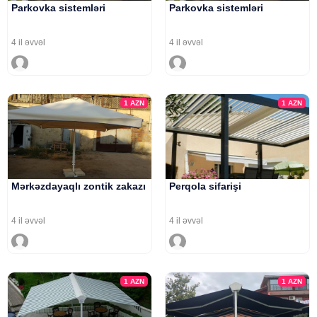
Parkovka sistemləri
Parkovka sistemləri
4 il əvvəl
4 il əvvəl
1
AZN
1
AZN
Mərkəzdayaqlı zontik zakazı
Perqola sifarişi
4 il əvvəl
4 il əvvəl
1
AZN
1
AZN