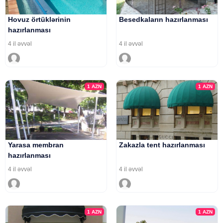
Hovuz örtüklərinin
Besedkaların hazırlanması
hazırlanması
4 il əvvəl
4 il əvvəl
1
AZN
1
AZN
Yarasa membran
Zakazla tent hazırlanması
hazırlanması
4 il əvvəl
4 il əvvəl
1
AZN
1
AZN