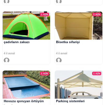
1
AZN
1
AZN
çadırların zakazı
Bisetka sifarişi
4 il əvvəl
4 il əvvəl
1
AZN
1
AZN
Hovuzu qoruyan örtüyün
Parkinq sistemləri