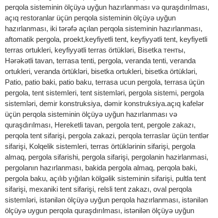
perqola sisteminin ölçüyə uyğun hazırlanması və quraşdırılması,
açıq restoranlar üçün perqola sisteminin ölçüyə uyğun
hazırlanması, iki tərəfə açılan perqola sisteminin hazırlanması,
aftomatik pergola, proekt,keyfiyetli tent, keyfiyyətli tent, keyfiyetli
terras ortukleri, keyfiyyətli terras örtükləri, Bisetka тенты,
Hərəkətli tavan, terrasa tenti, pergola, veranda tenti, veranda
ortukleri, veranda örtükləri, bisetka ortukleri, bisetka örtükləri,
Patio, patio baki, patio baku, terrasa ucun pergola, terrasa üçün
pergola, tent sistemleri, tent sistemləri, pergola sistemi, pergola
sistemləri, demir konstruksiya, dəmir konstruksiya.açıq kafelər
üçün perqola sisteminin ölçüyə uyğun hazırlanması və
quraşdırılması, Hereketli tavan, pergola tent, pergole zakazı,
perqola tent sifarişi, pergola zakazi, perqola terraslar üçün tentlər
sifarişi, Kolqelik sistemleri, terras örtüklərinin sifarişi, pergola
almaq, pergola sifarishi, pergola sifarişi, pergolanin hazirlanmasi,
pergolanın hazırlanması, bakida pergola almaq, perqola baki,
pergola baku, açılıb yığılan kölgəlik sisteminin sifarişi, pultla tent
sifarişi, mexaniki tent sifarişi, relsli tent zakazı, oval perqola
sistemləri, istənilən ölçüyə uyğun perqola hazırlanması, istənilən
ölçüyə uygun perqola quraşdırılması, istənilən ölçüyə uyğun