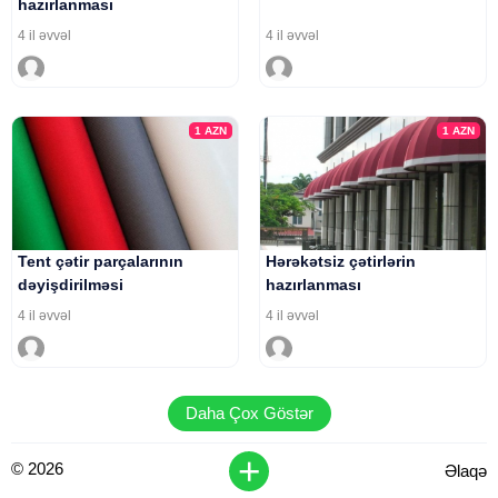
hazırlanması
4 il əvvəl
4 il əvvəl
1
AZN
1
AZN
Tent çətir parçalarının
Hərəkətsiz çətirlərin
dəyişdirilməsi
hazırlanması
4 il əvvəl
4 il əvvəl
Daha Çox Göstər
+
© 2026
Əlaqə