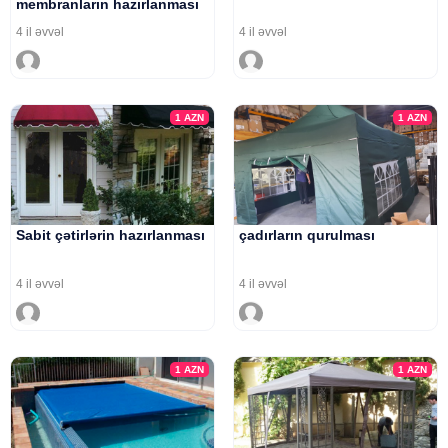
membranların hazırlanması
4 il əvvəl
4 il əvvəl
1
AZN
1
AZN
Sabit çətirlərin hazırlanması
çadırların qurulması
4 il əvvəl
4 il əvvəl
1
AZN
1
AZN