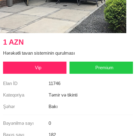
1 AZN
Hərəkətli tavan sisteminin qurulması
Vip
Premium
Elan İD
11746
Kateqoriya
Təmir və tikinti
Şəhər
Bakı
Bəyənilmə sayı
0
Baxış sayı
182