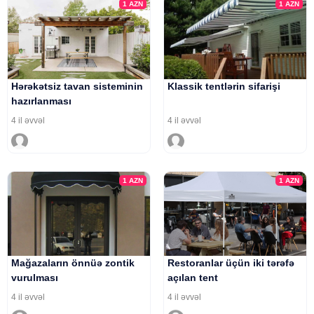
1
AZN
1
AZN
Hərəkətsiz tavan sisteminin
Klassik tentlərin sifarişi
hazırlanması
4 il əvvəl
4 il əvvəl
1
AZN
1
AZN
Mağazaların önnüə zontik
Restoranlar üçün iki tərəfə
vurulması
açılan tent
4 il əvvəl
4 il əvvəl