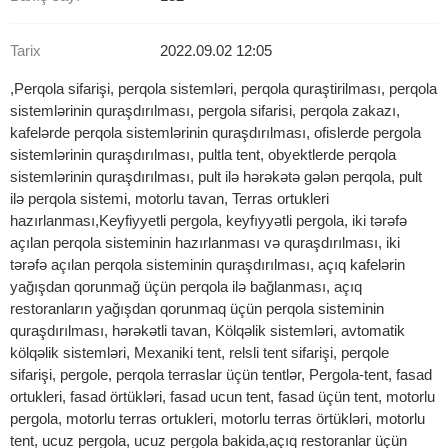
Tarix
2022.09.02 12:05
,Perqola sifarişi, perqola sistemləri, perqola quraştirilması, perqola
sistemlərinin quraşdırılması, pergola sifarisi, perqola zakazı,
kafelərde perqola sistemlərinin quraşdırılması, ofislerde pergola
sistemlərinin quraşdırılması, pultla tent, obyektlerde perqola
sistemlərinin quraşdırılması, pult ilə hərəkətə gələn perqola, pult
ilə perqola sistemi, motorlu tavan, Terras ortukleri
hazırlanması,Keyfiyyetli pergola, keyfıyyətli pergola, iki tərəfə
açılan perqola sisteminin hazırlanması və quraşdırılması, iki
tərəfə açılan perqola sisteminin quraşdırılması, açıq kafelərin
yağışdan qorunmağ üçün perqola ilə bağlanması, açıq
restoranların yağışdan qorunmaq üçün perqola sisteminin
quraşdırılması, hərəkətli tavan, Kölqəlik sistemləri, avtomatik
kölqəlik sistemləri, Mexaniki tent, relsli tent sifarişi, perqole
sifarişi, pergole, perqola terraslar üçün tentlər, Pergola-tent, fasad
ortukleri, fasad örtükləri, fasad ucun tent, fasad üçün tent, motorlu
pergola, motorlu terras ortukleri, motorlu terras örtükləri, motorlu
tent, ucuz pergola, ucuz pergola bakida,açıq restoranlar üçün