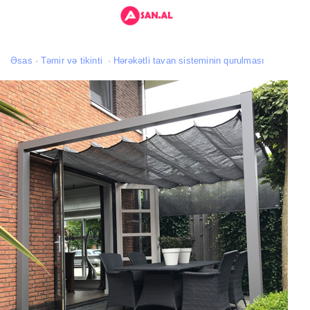
Əsas
Təmir və tikinti
Hərəkətli tavan sisteminin qurulması