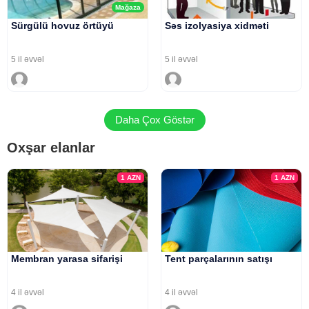
Mağaza
Sürgülü hovuz örtüyü
Səs izolyasiya xidməti
5 il əvvəl
5 il əvvəl
Daha Çox Göstər
Oxşar elanlar
1
AZN
1
AZN
Membran yarasa sifarişi
Tent parçalarının satışı
4 il əvvəl
4 il əvvəl