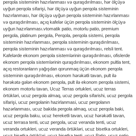
perqola sisteminin hazırlanması və quraşdırılması, hər ölçüyə
uyğun perqola sifarişi, hər ölçüyə uyğun perqola sisteminin
hazırlanması, hər ölçüyə uyğun perqola sisteminin hazırlanması
və quraşdırılması, açıq kafelər üçün perqola sisteminin ölçüyə
uyğun hazırlanması.vtomatik patio, motorlu patio, premium
pergola, platinum pergola, Perqola, perqola sistemi, perqola
sisteminin hazırlanması, perqola sisteminin quraşdırılması,
perqola sisteminin hazırlanması və quraşdırılması, relsli tent.
Kafelərde ekonom perqola sistemlərinin quraşdırılması, ofislerde
ekonom perqola sistemlərinin quraşdırılması, ekonom pultla tent,
açıq restoranların yağışdan qorunmaq üçün ekonom perqola
sisteminin quraşdırılması, ekonom hərəkətli tavan, pult ilə
hərəkətə gələn ekonom perqola, pult ilə ekonom perqola sistemi,
ekonom motorlu tavan, Ucuz Terras ortukleri, ucuz terras
örtükləri, ucuz pergola almaq, ucuz pergola sifarishi, ucuz pergola
sifarişi, ucuz pergolanin hazirlanmasi, ucuz pergolanın
hazərlanması, ucuz bakida pergola almaq, ucuz perqola baki,
ucuz pergola baku, ucuz hereketli tavan, ucuz hərəkətli tavan,
ucuz terrasa tenti, ucuz pergola, ucuz veranda tenti, ucuz
veranda ortukleri, ucuz veranda örtükləri, ucuz bisetka ortukleri,
ucuz bisetka örtükləri, ucuz bisetka tenti, ucuz Patio, ucuz patio