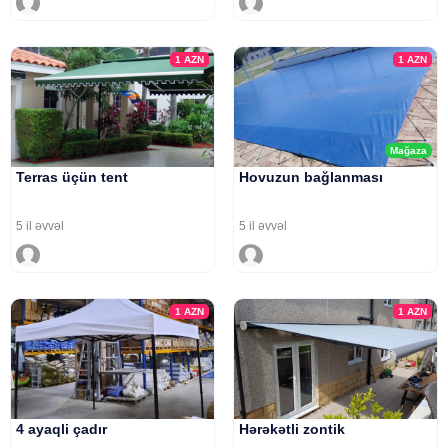
1
AZN
1
AZN
Mağaza
Terras üçün tent
Hovuzun bağlanması
5 il əvvəl
5 il əvvəl
1
AZN
1
AZN
4 ayaqli çadır
Hərəkətli zontik