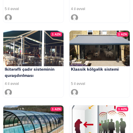
5 il əvvəl
4 il əvvəl
1
AZN
1
AZN
Ikitərəfli çadır sisteminin
Klassik kölgəlik sistemi
quraşdırılması
4 il əvvəl
5 il əvvəl
1
AZN
1
AZN