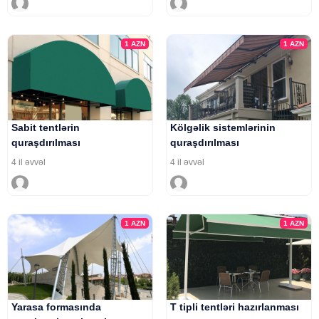
1
AZN
1
AZN
Sabit tentlərin
Kölgəlik sistemlərinin
quraşdırılması
quraşdırılması
4 il əvvəl
4 il əvvəl
1
AZN
1
AZN
Yarasa formasında
T tipli tentləri hazırlanması