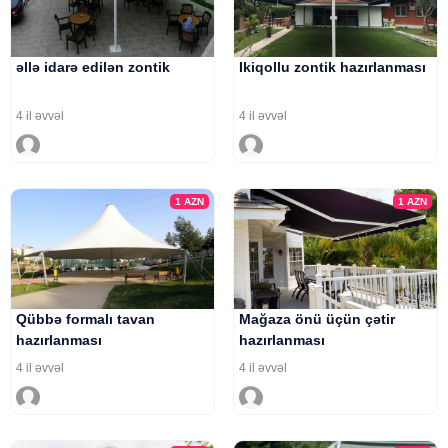
əllə idarə edilən zontik
Ikiqollu zontik hazırlanması
4 il əvvəl
4 il əvvəl
1
AZN
1
AZN
Qübbə formalı tavan
Mağaza önü üçün çətir
hazırlanması
hazırlanması
4 il əvvəl
4 il əvvəl