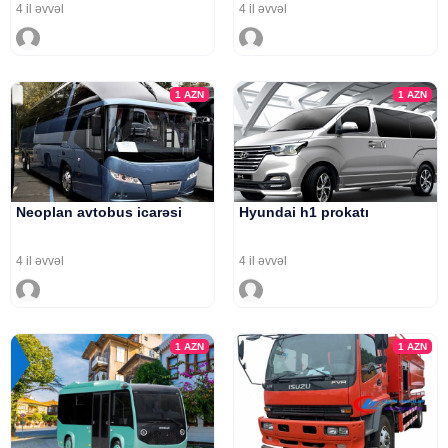
4 il əvvəl
4 il əvvəl
1
AZN
1
AZN
Neoplan avtobus icarəsi
Hyundai h1 prokatı
4 il əvvəl
4 il əvvəl
1
AZN
1
AZN