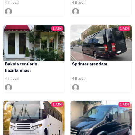
4 il əvvəl
4 il əvvəl
1
AZN
1
AZN
Bakıda tentlərin
Sprinter arendası
hazırlanması
4 il əvvəl
4 il əvvəl
1
AZN
1
AZN