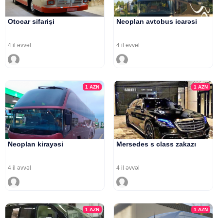
Otocar sifarişi
Neoplan avtobus icarəsi
4 il əvvəl
4 il əvvəl
1
AZN
1
AZN
Neoplan kirayəsi
Mersedes s class zakazı
4 il əvvəl
4 il əvvəl
1
AZN
1
AZN