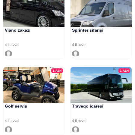
Viano zakazı
Sprinter sifarişi
4 il əvvəl
4 il əvvəl
1
AZN
1
AZN
Golf servis
Traveqo icarəsi
4 il əvvəl
4 il əvvəl