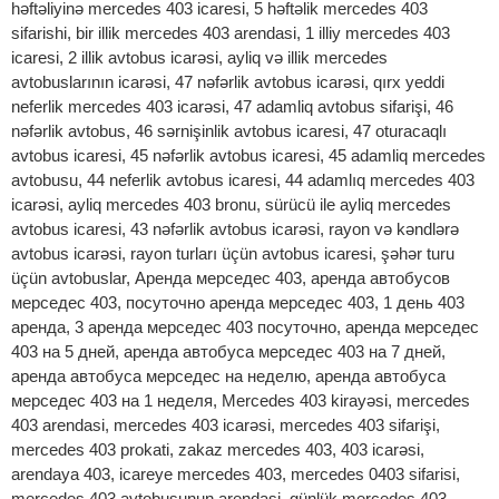
həftəliyinə mercedes 403 icaresi, 5 həftəlik mercedes 403
sifarishi, bir illik mercedes 403 arendasi, 1 illiy mercedes 403
icaresi, 2 illik avtobus icarəsi, ayliq və illik mercedes
avtobuslarının icarəsi, 47 nəfərlik avtobus icarəsi, qırx yeddi
neferlik mercedes 403 icarəsi, 47 adamliq avtobus sifarişi, 46
nəfərlik avtobus, 46 sərnişinlik avtobus icaresi, 47 oturacaqlı
avtobus icaresi, 45 nəfərlik avtobus icaresi, 45 adamliq mercedes
avtobusu, 44 neferlik avtobus icaresi, 44 adamlıq mercedes 403
icarəsi, ayliq mercedes 403 bronu, sürücü ile ayliq mercedes
avtobus icaresi, 43 nəfərlik avtobus icarəsi, rayon və kəndlərə
avtobus icarəsi, rayon turları üçün avtobus icaresi, şəhər turu
üçün avtobuslar, Аренда мерседес 403, аренда автобусов
мерседес 403, посуточно аренда мерседес 403, 1 день 403
аренда, 3 аренда мерседес 403 посуточно, аренда мерседес
403 на 5 дней, аренда автобуса мерседес 403 на 7 дней,
аренда автобуса мерседес на неделю, аренда автобуса
мерседес 403 на 1 неделя, Mercedes 403 kirayəsi, mercedes
403 arendasi, mercedes 403 icarəsi, mercedes 403 sifarişi,
mercedes 403 prokati, zakaz mercedes 403, 403 icarəsi,
arendaya 403, icareye mercedes 403, mercedes 0403 sifarisi,
mercedes 403 avtobusunun arendasi, günlük mercedes 403