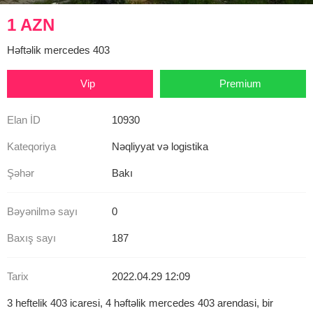
1 AZN
Həftəlik mercedes 403
Vip
Premium
Elan İD
10930
Kateqoriya
Nəqliyyat və logistika
Şəhər
Bakı
Bəyənilmə sayı
0
Baxış sayı
187
Tarix
2022.04.29 12:09
3 heftelik 403 icaresi, 4 həftəlik mercedes 403 arendasi, bir