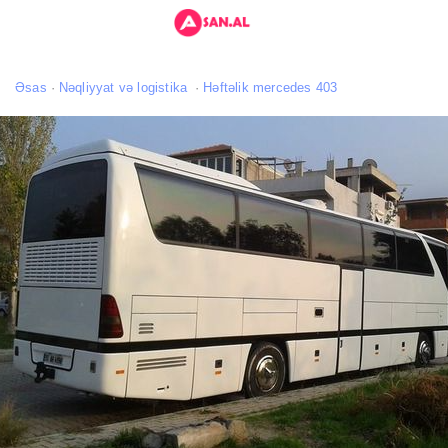
Əsas
Nəqliyyat və logistika
Həftəlik mercedes 403