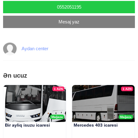
0552051195
Mesaj yaz
Aydan center
Ən ucuz
1
AZN
1
AZN
Mağaza
Mağaza
Bir ayliq isuzu icaresi
Mercedes 403 icaresi