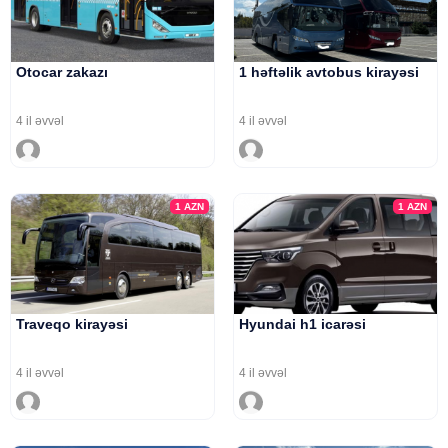
Otocar zakazı
1 həftəlik avtobus kirayəsi
4 il əvvəl
4 il əvvəl
1
AZN
1
AZN
Traveqo kirayəsi
Hyundai h1 icarəsi
4 il əvvəl
4 il əvvəl