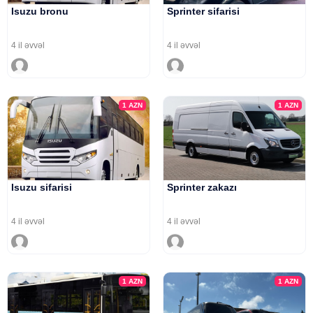
Isuzu bronu
Sprinter sifarisi
4 il əvvəl
4 il əvvəl
1
AZN
1
AZN
Isuzu sifarisi
Sprinter zakazı
4 il əvvəl
4 il əvvəl
1
AZN
1
AZN