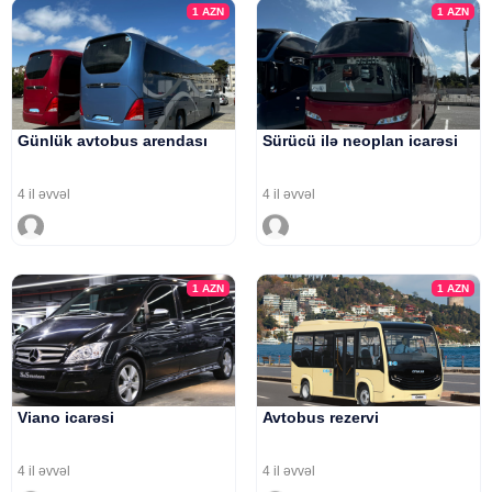
1
AZN
1
AZN
Günlük avtobus arendası
Sürücü ilə neoplan icarəsi
4 il əvvəl
4 il əvvəl
1
AZN
1
AZN
Viano icarəsi
Avtobus rezervi
4 il əvvəl
4 il əvvəl