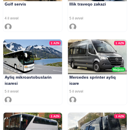
Golf servis
Illik traveqo zakazi
4 il əvvəl
5 il əvvəl
1
AZN
1
AZN
Mağaza
Ayliq mikroavtobuslarin
Mercedes sprinter ayliq
icaresi
icare
5 il əvvəl
5 il əvvəl
1
AZN
1
AZN