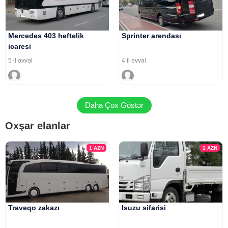
Mercedes 403 heftelik
Sprinter arendası
icaresi
5 il əvvəl
4 il əvvəl
Daha Çox Göstər
Oxşar elanlar
1
AZN
1
AZN
Traveqo zakazı
Isuzu sifarisi