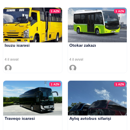
1
AZN
1
AZN
Isuzu icarəsi
Otokar zakazı
4 il əvvəl
4 il əvvəl
1
AZN
1
AZN
Traveqo icarəsi
Aylıq avtobus sifarişi