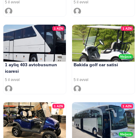
5 il əvvəl
5 il əvvəl
1
AZN
1
AZN
Mağaza
1 ayliq 403 avtobusunun
Bakida golf car satisi
icaresi
5 il əvvəl
5 il əvvəl
1
AZN
1
AZN
Mağaza