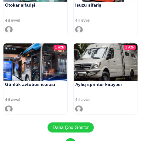
Otokar sifarişi
Isuzu sifarişi
4 il əvvəl
4 il əvvəl
1
AZN
1
AZN
Günlük avtobus icarəsi
Aylıq sprinter kirayəsi
4 il əvvəl
4 il əvvəl
Daha Çox Göstər