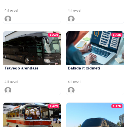
4 il əvvəl
4 il əvvəl
1
AZN
1
AZN
Traveqo arendası
Bakıda it xidməti
4 il əvvəl
4 il əvvəl
1
AZN
1
AZN