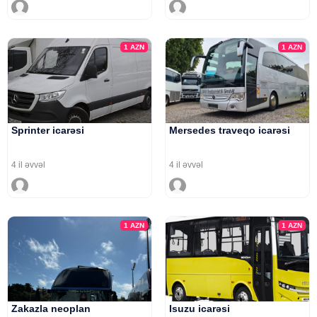
1
AZN
1
AZN
Sprinter icarəsi
Mersedes traveqo icarəsi
4 il əvvəl
4 il əvvəl
1
AZN
1
AZN
Zakazla neoplan
Isuzu icarəsi