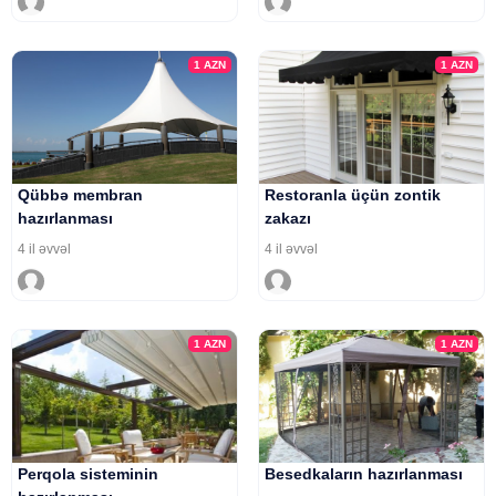
1
AZN
1
AZN
Qübbə membran
Restoranla üçün zontik
hazırlanması
zakazı
4 il əvvəl
4 il əvvəl
1
AZN
1
AZN
Perqola sisteminin
Besedkaların hazırlanması