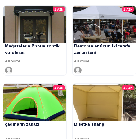
1
AZN
1
AZN
Mağazaların önnüə zontik
Restoranlar üçün iki tərəfə
vurulması
açılan tent
4 il əvvəl
4 il əvvəl
1
AZN
1
AZN
çadırların zakazı
Bisetka sifarişi