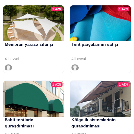
1
AZN
1
AZN
Membran yarasa sifarişi
Tent parçalarının satışı
4 il əvvəl
4 il əvvəl
1
AZN
1
AZN
Sabit tentlərin
Kölgəlik sistemlərinin
quraşdırılması
quraşdırılması