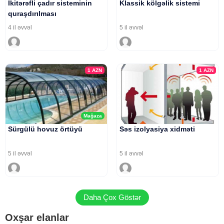
Ikitərəfli çadır sisteminin
Klassik kölgəlik sistemi
quraşdırılması
4 il əvvəl
5 il əvvəl
1
AZN
1
AZN
Mağaza
Sürgülü hovuz örtüyü
Səs izolyasiya xidməti
5 il əvvəl
5 il əvvəl
Daha Çox Göstər
Oxşar elanlar