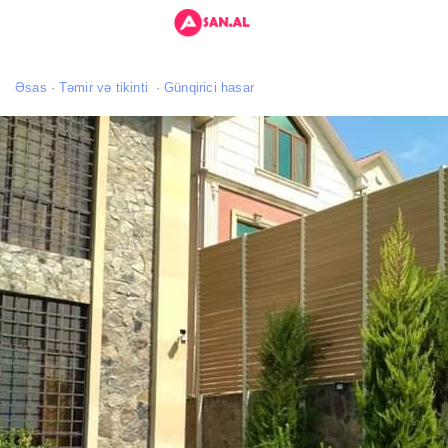
Əsas
Təmir və tikinti
Günqirici hasar