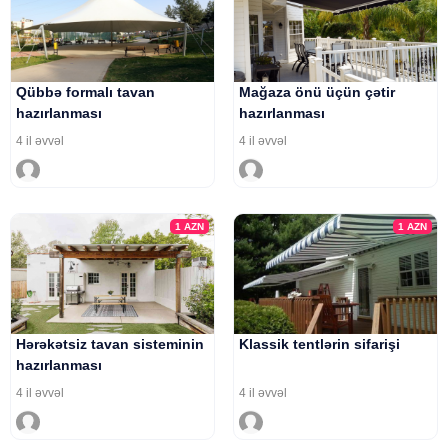
Qübbə formalı tavan
Mağaza önü üçün çətir
hazırlanması
hazırlanması
4 il əvvəl
4 il əvvəl
1
AZN
1
AZN
Hərəkətsiz tavan sisteminin
Klassik tentlərin sifarişi
hazırlanması
4 il əvvəl
4 il əvvəl