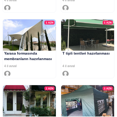
4 il əvvəl
4 il əvvəl
1
AZN
1
AZN
Yarasa formasında
T tipli tentləri hazırlanması
membranların hazırlanması
4 il əvvəl
4 il əvvəl
1
AZN
1
AZN