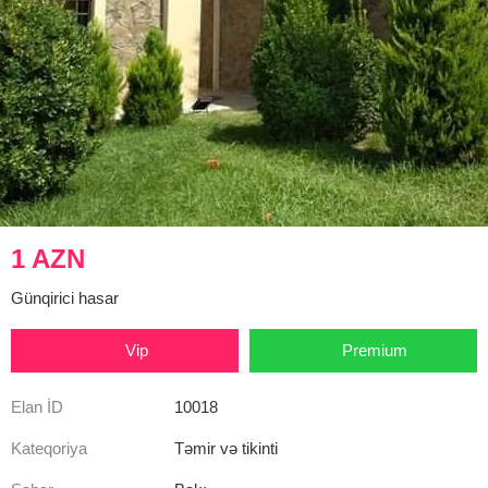
1 AZN
Günqirici hasar
Vip
Premium
Elan İD
10018
Kateqoriya
Təmir və tikinti