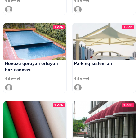
4 il əvvəl
4 il əvvəl
1
AZN
1
AZN
Hovuzu qoruyan örtüyün
Parkinq sistemləri
hazırlanması
4 il əvvəl
4 il əvvəl
1
AZN
1
AZN