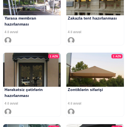
Yarasa membran
Zakazla tent hazırlanması
hazırlanması
4 il əvvəl
4 il əvvəl
1
AZN
1
AZN
Hərəkətsiz çətirlərin
Zontiklərin sifarişi
hazırlanması
4 il əvvəl
4 il əvvəl