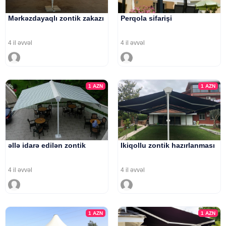
Mərkəzdayaqlı zontik zakazı
Perqola sifarişi
4 il əvvəl
4 il əvvəl
1
AZN
1
AZN
əllə idarə edilən zontik
Ikiqollu zontik hazırlanması
4 il əvvəl
4 il əvvəl
1
AZN
1
AZN