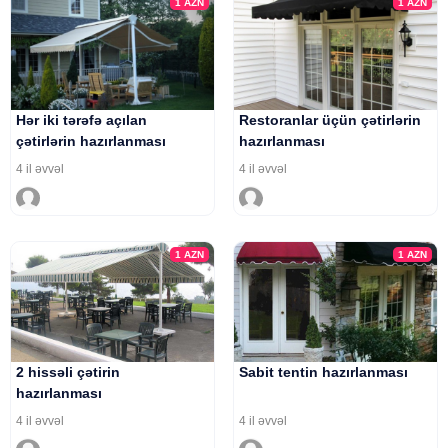
1
AZN
1
AZN
Hər iki tərəfə açılan
Restoranlar üçün çətirlərin
çətirlərin hazırlanması
hazırlanması
4 il əvvəl
4 il əvvəl
1
AZN
1
AZN
2 hissəli çətirin
Sabit tentin hazırlanması
hazırlanması
4 il əvvəl
4 il əvvəl