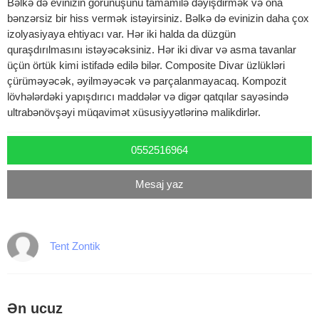
Bəlkə də evinizin görünüşünü tamamilə dəyişdirmək və ona
bənzərsiz bir hiss vermək istəyirsiniz. Bəlkə də evinizin daha çox
izolyasiyaya ehtiyacı var. Hər iki halda da düzgün
quraşdırılmasını istəyəcəksiniz. Hər iki divar və asma tavanlar
üçün örtük kimi istifadə edilə bilər. Composite Divar üzlükləri
çürüməyəcək, əyilməyəcək və parçalanmayacaq. Kompozit
lövhələrdəki yapışdırıcı maddələr və digər qatqılar sayəsində
ultrabənövşəyi müqavimət xüsusiyyətlərinə malikdirlər.
0552516964
Mesaj yaz
Tent Zontik
Ən ucuz