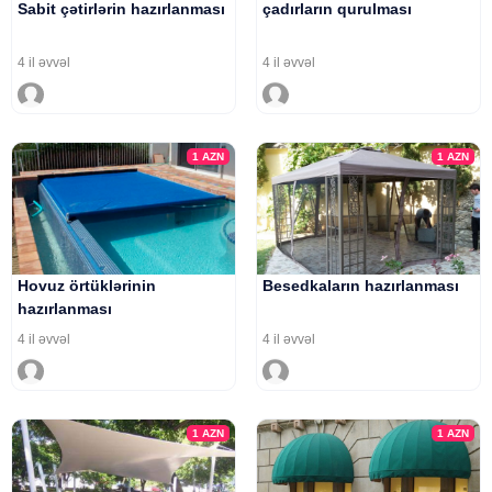
Sabit çətirlərin hazırlanması
çadırların qurulması
4 il əvvəl
4 il əvvəl
1
AZN
1
AZN
Hovuz örtüklərinin
Besedkaların hazırlanması
hazırlanması
4 il əvvəl
4 il əvvəl
1
AZN
1
AZN