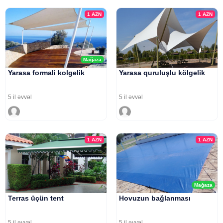
1
AZN
1
AZN
Mağaza
Yarasa formali kolgelik
Yarasa quruluşlu kölgəlik
5 il əvvəl
5 il əvvəl
1
AZN
1
AZN
Mağaza
Terras üçün tent
Hovuzun bağlanması
5 il əvvəl
5 il əvvəl