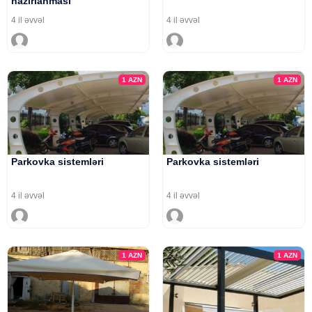
hazırlanması
4 il əvvəl
4 il əvvəl
1
AZN
1
AZN
Parkovka sistemləri
Parkovka sistemləri
4 il əvvəl
4 il əvvəl
1
AZN
1
AZN