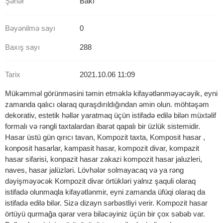
Şəhər
Bakı
Bəyənilmə sayı
0
Baxış sayı
288
Tarix
2021.10.06 11:09
Mükəmməl görünməsini təmin etməklə kifayətlənməyəcəyik, eyni
zamanda qalıcı olaraq quraşdırıldığından əmin olun. möhtəşəm
dekorativ, estetik həllər yaratmaq üçün istifadə edilə bilən müxtəlif
formalı və rəngli taxtalardan ibarət qapalı bir üzlük sistemidir.
Hasar üstü gün qırıcı tavan, Kompozit taxta, Komposit hasar ,
konposit hasarlar, kampasit hasar, kompozit divar, kompazit
hasar sifarisi, konpazit hasar zakazi kompozit hasar jaluzleri,
naves, hasar jalüzləri. Lövhələr solmayacaq və ya rəng
dəyişməyəcək Kompozit divar örtükləri yalnız şaquli olaraq
istifadə olunmaqla kifayətlənmir, eyni zamanda üfüqi olaraq da
istifadə edilə bilər. Sizə dizayn sərbəstliyi verir. Kompozit hasar
örtüyü qurmağa qərar verə biləcəyiniz üçün bir çox səbəb var.