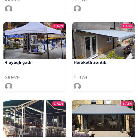
1
AZN
1
AZN
4 ayaqli çadır
Hərəkətli zontik
5 il əvvəl
4 il əvvəl
1
AZN
1
AZN