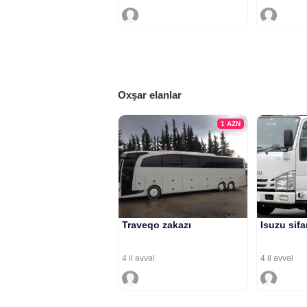
Oxşar elanlar
1
AZN
Traveqo zakazı
Isuzu sifa
4 il əvvəl
4 il əvvəl