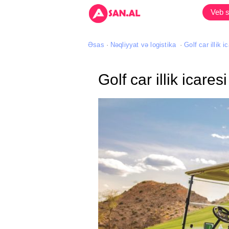
Veb s
Əsas
Nəqliyyat və logistika
Golf car illik i
Golf car illik icaresi