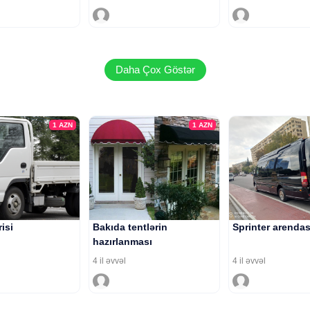
Daha Çox Göstər
1
AZN
1
AZN
risi
Bakıda tentlərin
Sprinter arendas
hazırlanması
4 il əvvəl
4 il əvvəl