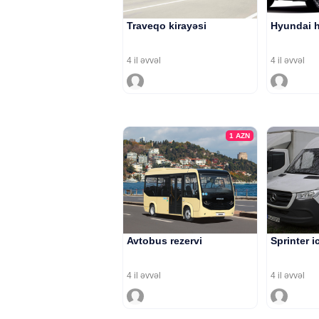
Traveqo kirayəsi
Hyundai h
4 il əvvəl
4 il əvvəl
1
AZN
Avtobus rezervi
Sprinter i
4 il əvvəl
4 il əvvəl