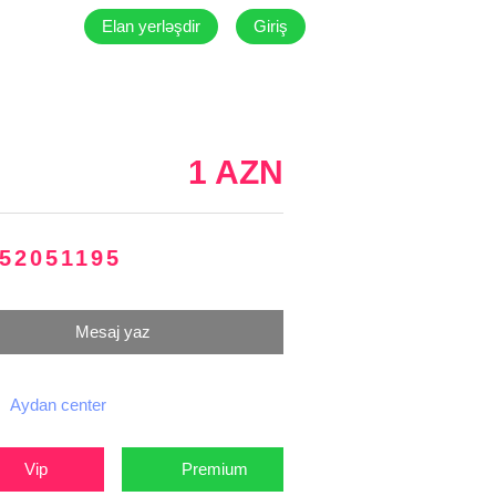
Elan yerləşdir
Giriş
1 AZN
52051195
Mesaj yaz
Aydan center
Vip
Premium