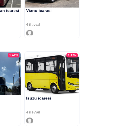
an icarəsi
Viano icarəsi
4 il əvvəl
1
AZN
1
AZN
Isuzu icarəsi
4 il əvvəl