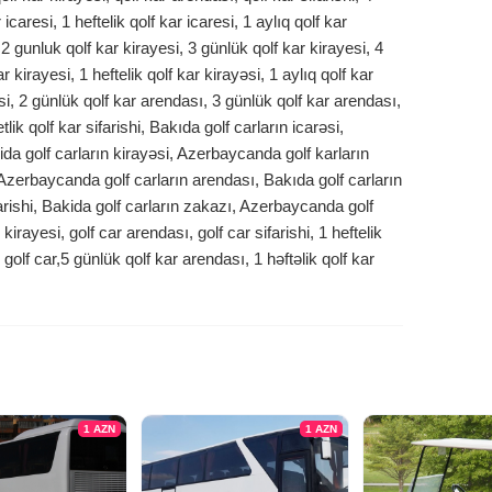
icaresi, 1 heftelik qolf kar icaresi, 1 aylıq qolf kar
 2 gunluk qolf kar kirayesi, 3 günlük qolf kar kirayesi, 4
r kirayesi, 1 heftelik qolf kar kirayəsi, 1 aylıq qolf kar
si, 2 günlük qolf kar arendası, 3 günlük qolf kar arendası,
k qolf kar sifarishi, Bakıda golf carların icarəsi,
da golf carların kirayəsi, Azerbaycanda golf karların
 Azerbaycanda golf carların arendası, Bakıda golf carların
farishi, Bakida golf carların zakazı, Azerbaycanda golf
 kirayesi, golf car arendası, golf car sifarishi, 1 heftelik
 golf car,5 günlük qolf kar arendası, 1 həftəlik qolf kar
1
AZN
1
AZN