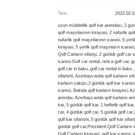
Tarix
2022.02.0
uzun müddetlik qolf kar arendası, 2 günlü
qolf maşınlarının kirayəsi, 2 nəfərlik qol
nəfərlik qolf maşınlarının icarəsi, 6 yerl
kirayəsi, 5 yerlik qolf maşınların icarəsi
Qolf Carların sifarişi, 2 günlük golf car 
icaresi.Golf car rental, rent a golf car, go
golf car in baku, golf car rental in baku 
sifarishi, Azerbaycanda qolf karların si
karların zakazı,2 günlük qolf kar icarəsi
icaresi, Bakida qolf karların kirayesi, A
arendaı, Azerbaycanda qolf karların aren
kar, 5 günlük qolf kar, 1 heftelik qolf kar
car, 4 günlük golf car, 5 günlük golf car,
qolf kar sifarishi, 5 günlük qolf kar sifariş
günlük golf car,Prezident Qolf Carların i
Golf Carların kirayəsi. qolf kar icaresi, q