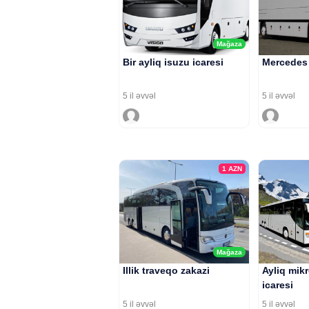
Mağaza
Bir ayliq isuzu icaresi
Mercedes 
5 il əvvəl
5 il əvvəl
1
AZN
Mağaza
Illik traveqo zakazi
Ayliq mik
icaresi
5 il əvvəl
5 il əvvəl