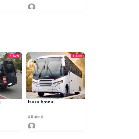
1
AZN
1
AZN
ı
Isuzu bronu
4 il əvvəl