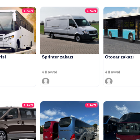
1
AZN
1
AZN
risi
Sprinter zakazı
Otocar zakazı
4 il əvvəl
4 il əvvəl
1
AZN
1
AZN