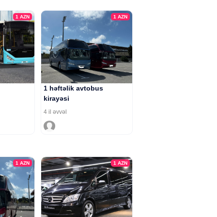
1
AZN
1
AZN
1 həftəlik avtobus
kirayəsi
4 il əvvəl
1
AZN
1
AZN