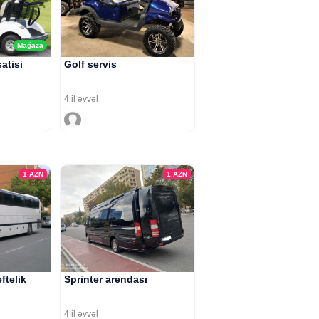
Mağaza
atisi
Golf servis
4 il əvvəl
1
AZN
1
AZN
ftelik
Sprinter arendası
4 il əvvəl