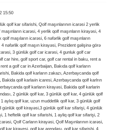
2 15:50
k qolf kar sifarishi, Qolf maşınlarının icarəsi 2 yerlik
f maşınların icarəsi, 4 yerlik qolf maşınların kirayəsi, 4
ik qolf maşıların icarəsi, 6 nəfərlik golf maşınların
, 4 nəfərlik qolf maşın kirayəsi, Prezident gəlişinə görə
icarəsi, 3 günlük golf car icarəsi, 4 gunluk golf car
lf car hire, golf sport car, golf car rental in baku, rent a
, rent a golf car in Azerbaijan, Bakıda qolf karların
farishi, Bakida qolf karların zakazı, Azerbaycanda qolf
, Bakida qolf karlaıin icaresi, Azerbaycanda qolf karlrın
zerbaycanda qolf karların kirayəsi, Bakida qolf karlarin
dası, 2 günlük qolf kar, 3 günlük qolf kar, 4 günlük qolf
, 1 aylıq qolf kar, uzun muddetlik qolf kar, 3 günlük golf
3 günlük qolf kirayəsi,3 günlük qolf kar sifarişi, 4 günlük
i, 1 heftelik qolf kar sifarishi, 1 ayliq qolf kar sifarişi, 2
carəsi, Qolf Carların kirayəsi, Qolf Maşınlarının icarəsi,
olf kar kirayesi, qolf kar arendası, qolf kar sifarishi, 4