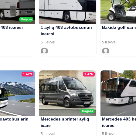
Mağaza
403 icaresi
1 ayliq 403 avtobusunun
Bakida golf car s
icaresi
5 il əvvəl
5 il əvvəl
1
AZN
1
AZN
Mağaza
roavtobuslarin
Mercedes sprinter ayliq
Mercedes 403 he
icare
icaresi
5 il əvvəl
5 il əvvəl