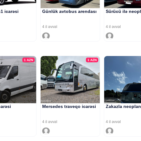
1 icarəsi
Günlük avtobus arendası
Sürücü ilə neopl
4 il əvvəl
4 il əvvəl
1
AZN
1
AZN
carəsi
Mersedes traveqo icarəsi
Zakazla neoplan
4 il əvvəl
4 il əvvəl