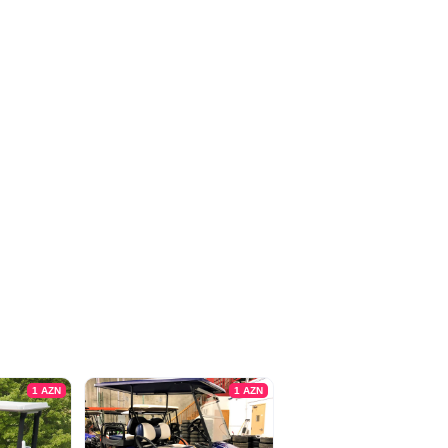
1
AZN
1
AZN