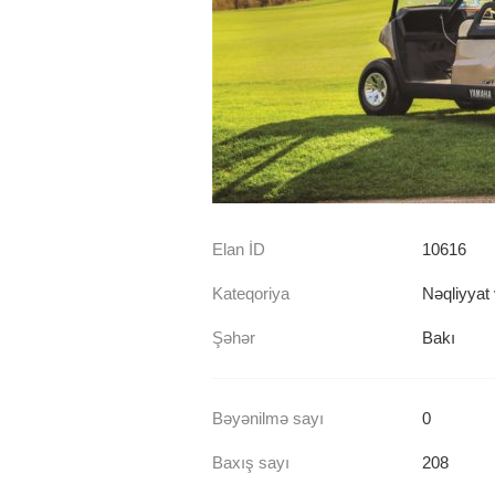
Elan İD
10616
Kateqoriya
Nəqliyyat 
Şəhər
Bakı
Bəyənilmə sayı
0
Baxış sayı
208