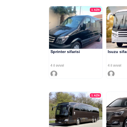
1
AZN
Sprinter sifarisi
Isuzu sifa
4 il əvvəl
4 il əvvəl
1
AZN