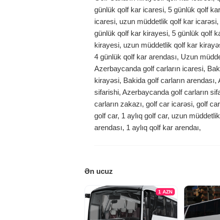
günlük qolf kar icaresi, 5 günlük qolf kar 
icaresi, uzun müddetlik qolf kar icarəsi,
günlük qolf kar kirayesi, 5 günlük qolf ka
kirayesi, uzun müddetlik qolf kar kirayə
4 günlük qolf kar arendası, Uzun müddetli
Azerbaycanda golf carların icaresi, Baki
kirayəsi, Bakida golf carların arendası,
sifarishi, Azerbaycanda golf carların si
carların zakazı, golf car icarəsi, golf car
golf car, 1 aylıq golf car, uzun müddetlik
arendası, 1 aylıq qolf kar arendaı,
Ən ucuz
1
AZN