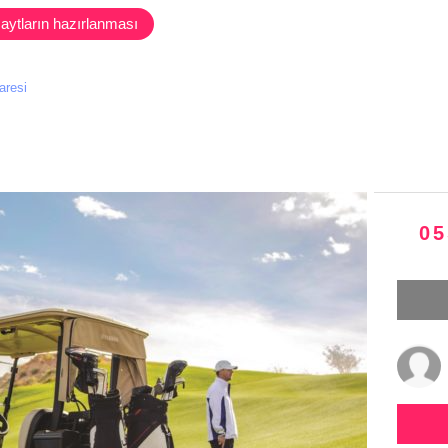
aytların hazırlanması
caresi
05