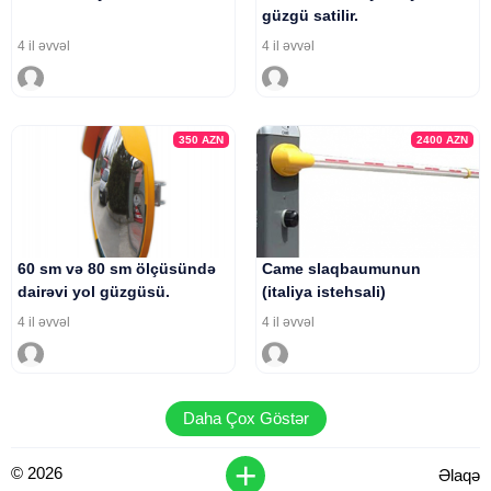
güzgü satilir.
4 il əvvəl
4 il əvvəl
350
AZN
2400
AZN
60 sm və 80 sm ölçüsündə
Came slaqbaumunun
dairəvi yol güzgüsü.
(italiya istehsali)
4 il əvvəl
4 il əvvəl
Daha Çox Göstər
+
© 2026
Əlaqə