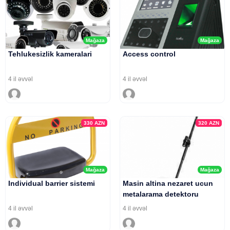
Mağaza
Mağaza
Tehlukesizlik kameralari
Access control
4 il əvvəl
4 il əvvəl
330
AZN
320
AZN
Mağaza
Mağaza
Individual barrier sistemi
Masin altina nezaret ucun
metalarama detektoru
4 il əvvəl
4 il əvvəl