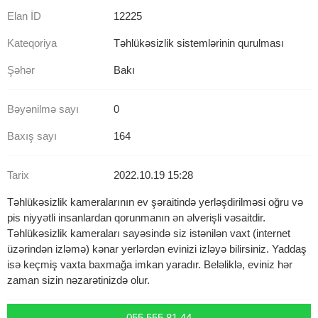
Elan İD
12225
Kateqoriya
Təhlükəsizlik sistemlərinin qurulması
Şəhər
Bakı
Bəyənilmə sayı
0
Baxış sayı
164
Tarix
2022.10.19 15:28
Təhlükəsizlik kameralarının ev şəraitində yerləşdirilməsi oğru və
pis niyyətli insanlardan qorunmanın ən əlverişli vəsaitdir.
Təhlükəsizlik kameraları sayəsində siz istənilən vaxt (internet
üzərindən izləmə) kənar yerlərdən evinizi izləyə bilirsiniz. Yaddaş
isə keçmiş vaxta baxmağa imkan yaradır. Beləliklə, eviniz hər
zaman sizin nəzarətinizdə olur.
055 555 81 44