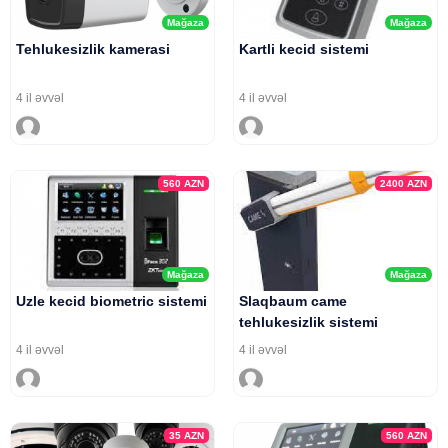
Mağaza
Mağaza
Tehlukesizlik kamerasi
Kartli kecid sistemi
4 il əvvəl
4 il əvvəl
560
AZN
2400
AZN
Mağaza
Mağaza
Uzle kecid biometric sistemi
Slaqbaum came
tehlukesizlik sistemi
4 il əvvəl
4 il əvvəl
35
AZN
560
AZN