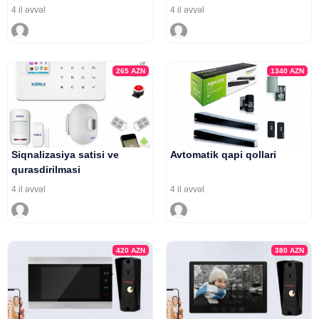
4 il əvvəl
4 il əvvəl
265
AZN
1340
AZN
Siqnalizasiya satisi ve
Avtomatik qapi qollari
qurasdirilmasi
4 il əvvəl
4 il əvvəl
420
AZN
380
AZN