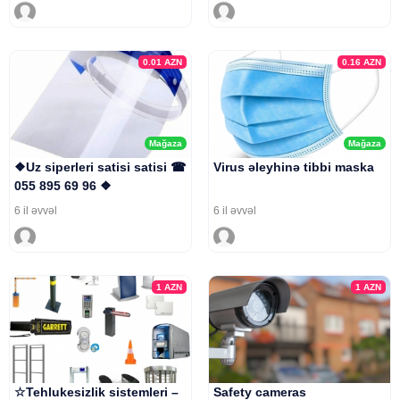
0.01
AZN
0.16
AZN
Mağaza
Mağaza
❖Uz siperleri satisi satisi ☎
Virus əleyhinə tibbi maska
055 895 69 96 ❖
6 il əvvəl
6 il əvvəl
1
AZN
1
AZN
☆Tehlukesizlik sistemleri –
Safety cameras