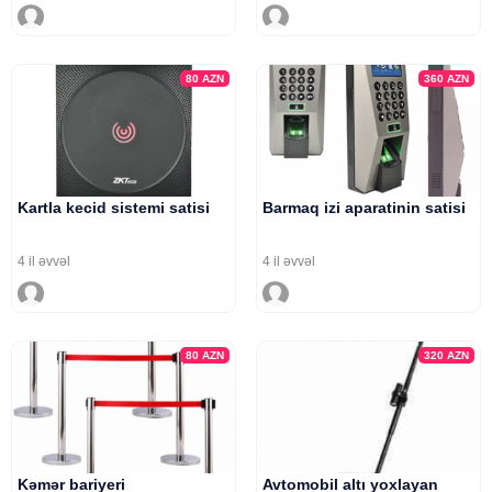
80
AZN
360
AZN
Kartla kecid sistemi satisi
Barmaq izi aparatinin satisi
4 il əvvəl
4 il əvvəl
80
AZN
320
AZN
Kəmər bariyeri
Avtomobil altı yoxlayan