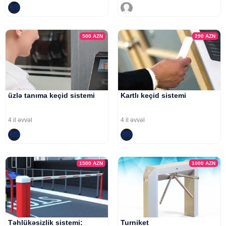
500
AZN
290
AZN
üzlə tanıma keçid sistemi
Kartlı keçid sistemi
4 il əvvəl
4 il əvvəl
1500
AZN
1000
AZN
Təhlükəsizlik sistemi:
Turniket