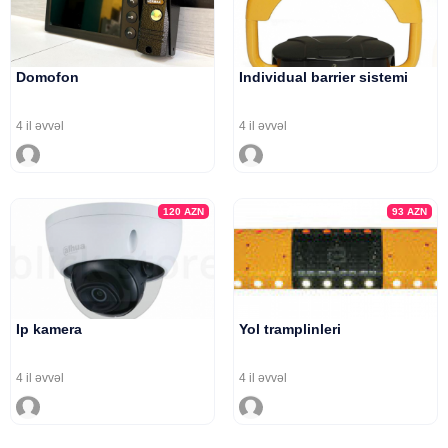
Domofon
Individual barrier sistemi
4 il əvvəl
4 il əvvəl
120
AZN
93
AZN
Ip kamera
Yol tramplinleri
4 il əvvəl
4 il əvvəl