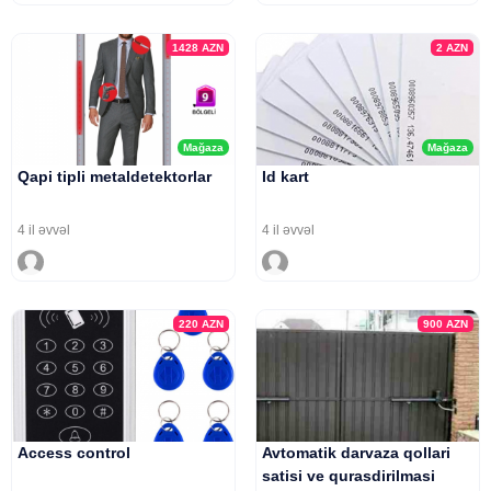
1428
AZN
2
AZN
Mağaza
Mağaza
Qapi tipli metaldetektorlar
Id kart
4 il əvvəl
4 il əvvəl
220
AZN
900
AZN
Access control
Avtomatik darvaza qollari
satisi ve qurasdirilmasi