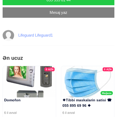
Mesaj yaz
Lifeguard Lifeguard1
Ən ucuz
0
AZN
0
AZN
Mağaza
Domofon
❖Tibbi maskalarin satisi ☎
055 895 69 96 ❖
6 il əvvəl
6 il əvvəl