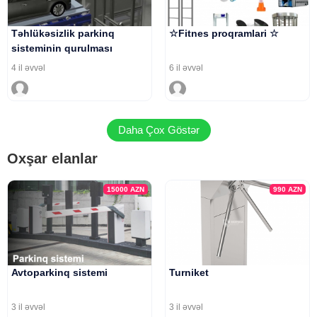
Təhlükəsizlik parkinq
☆Fitnes proqramlari ☆
sisteminin qurulması
4 il əvvəl
6 il əvvəl
Daha Çox Göstər
Oxşar elanlar
15000
AZN
990
AZN
Avtoparkinq sistemi
Turniket
3 il əvvəl
3 il əvvəl