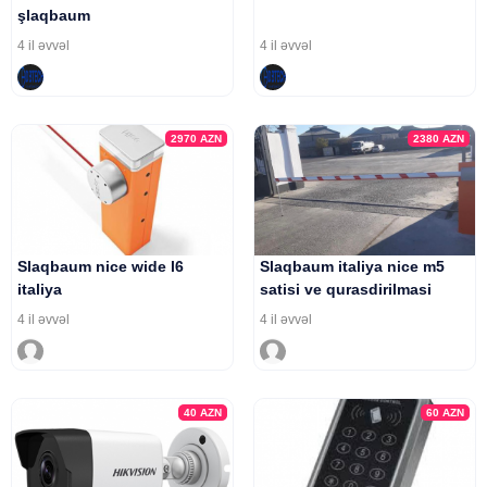
şlaqbaum
4 il əvvəl
4 il əvvəl
2970
AZN
2380
AZN
Slaqbaum nice wide l6
Slaqbaum italiya nice m5
italiya
satisi ve qurasdirilmasi
4 il əvvəl
4 il əvvəl
40
AZN
60
AZN