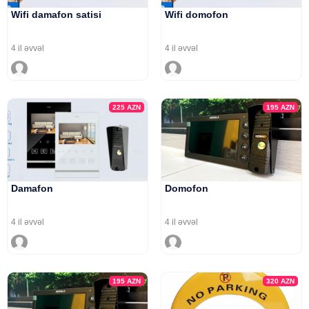
Wifi damafon satisi
Wifi domofon
4 il əvvəl
4 il əvvəl
225
AZN
195
AZN
Damafon
Domofon
4 il əvvəl
4 il əvvəl
195
AZN
320
AZN