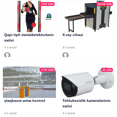
1900
AZN
38148
AZN
Qapi tipli metaldetektorlarin
X-ray cihazi
satisi
4 il əvvəl
4 il əvvəl
1750
AZN
45
AZN
şlaqbaum arma kontrol
Tehlukesizlik kameralarinin
satisi
4 il əvvəl
4 il əvvəl