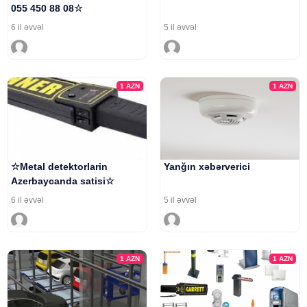
055 450 88 08☆
6 il əvvəl
5 il əvvəl
1
AZN
1
AZN
☆Metal detektorlarin
Yanğın xəbərverici
Azerbaycanda satisi☆
6 il əvvəl
5 il əvvəl
1
AZN
1
AZN