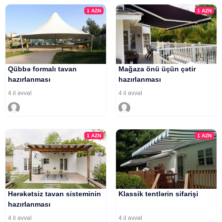
1
AZN
1
AZN
Qübbə formalı tavan
Mağaza önü üçün çətir
hazırlanması
hazırlanması
4 il əvvəl
4 il əvvəl
1
AZN
1
AZN
Hərəkətsiz tavan sisteminin
Klassik tentlərin sifarişi
hazırlanması
4 il əvvəl
4 il əvvəl