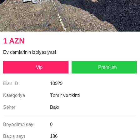
1 AZN
Ev damlarinin izolyasiyasi
Vip
Premium
Elan İD
10929
Kateqoriya
Təmir və tikinti
Şəhər
Bakı
Bəyənilmə sayı
0
Baxış sayı
186