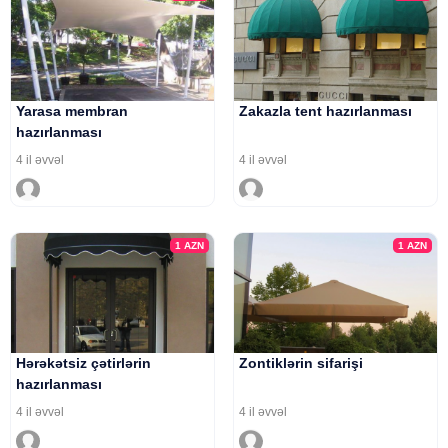
Yarasa membran
Zakazla tent hazırlanması
hazırlanması
4 il əvvəl
4 il əvvəl
1
AZN
1
AZN
Hərəkətsiz çətirlərin
Zontiklərin sifarişi
hazırlanması
4 il əvvəl
4 il əvvəl