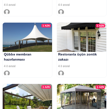
4 il əvvəl
4 il əvvəl
1
AZN
1
AZN
Qübbə membran
Restoranla üçün zontik
hazırlanması
zakazı
4 il əvvəl
4 il əvvəl
1
AZN
1
AZN