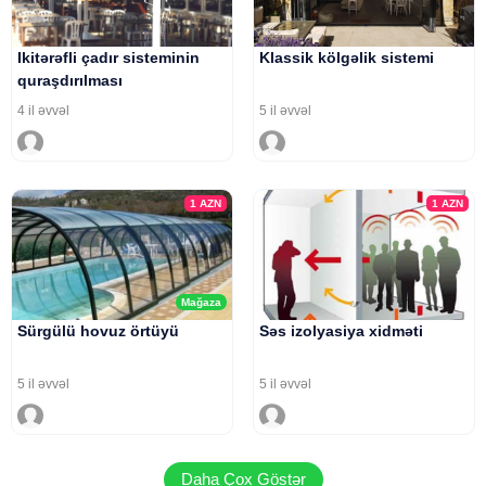
Ikitərəfli çadır sisteminin
Klassik kölgəlik sistemi
quraşdırılması
4 il əvvəl
5 il əvvəl
1
AZN
1
AZN
Mağaza
Sürgülü hovuz örtüyü
Səs izolyasiya xidməti
5 il əvvəl
5 il əvvəl
Daha Çox Göstər