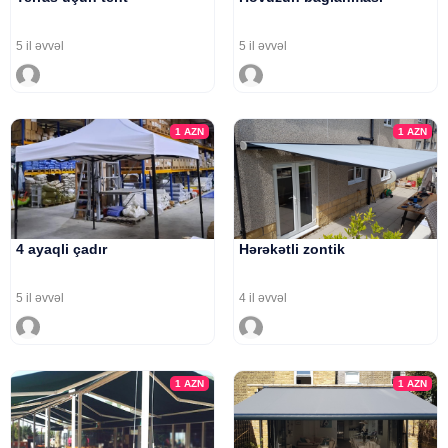
5 il əvvəl
5 il əvvəl
1
AZN
1
AZN
4 ayaqli çadır
Hərəkətli zontik
5 il əvvəl
4 il əvvəl
1
AZN
1
AZN