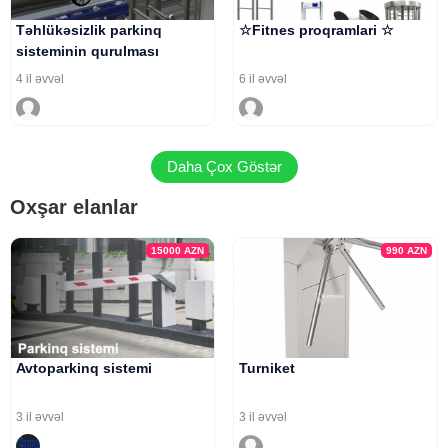
Təhlükəsizlik parkinq
☆Fitnes proqramlari ☆
sisteminin qurulması
4 il əvvəl
6 il əvvəl
Daha Çox Göstər
Oxşar elanlar
15000
AZN
990
AZN
Avtoparkinq sistemi
Turniket
3 il əvvəl
3 il əvvəl