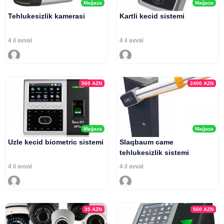
Mağaza
Mağaza
Tehlukesizlik kamerasi
Kartli kecid sistemi
4 il əvvəl
4 il əvvəl
560
AZN
2400
AZN
Mağaza
Mağaza
Uzle kecid biometric sistemi
Slaqbaum came
tehlukesizlik sistemi
4 il əvvəl
4 il əvvəl
35
AZN
560
AZN