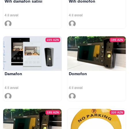
Wifi damafon satisi
Wifi domofon
4 il əvvəl
4 il əvvəl
225
AZN
195
AZN
Damafon
Domofon
4 il əvvəl
4 il əvvəl
195
AZN
320
AZN