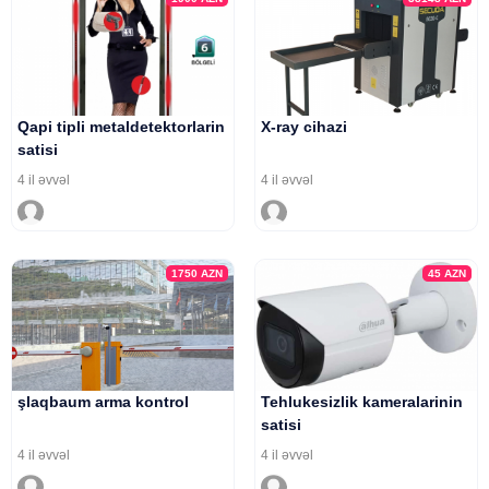
Qapi tipli metaldetektorlarin
X-ray cihazi
satisi
4 il əvvəl
4 il əvvəl
1750
AZN
45
AZN
şlaqbaum arma kontrol
Tehlukesizlik kameralarinin
satisi
4 il əvvəl
4 il əvvəl