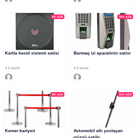
80
AZN
360
AZN
Kartla kecid sistemi satisi
Barmaq izi aparatinin satisi
4 il əvvəl
4 il əvvəl
80
AZN
320
AZN
Kəmər bariyeri
Avtomobil altı yoxlayan
güzgü satilir.