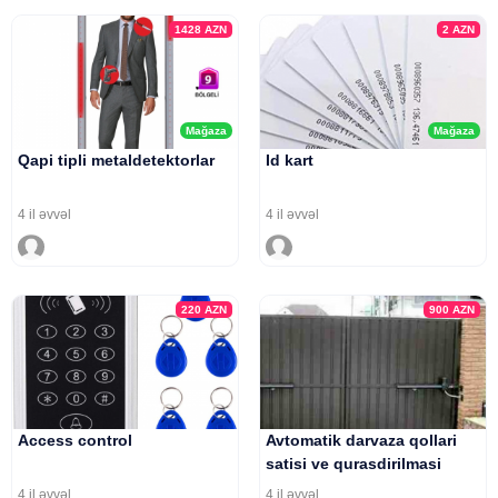
1428
AZN
2
AZN
Mağaza
Mağaza
Qapi tipli metaldetektorlar
Id kart
4 il əvvəl
4 il əvvəl
220
AZN
900
AZN
Access control
Avtomatik darvaza qollari
satisi ve qurasdirilmasi
4 il əvvəl
4 il əvvəl