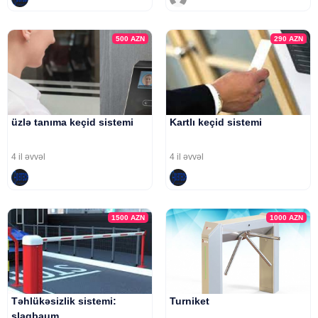
500
AZN
290
AZN
üzlə tanıma keçid sistemi
Kartlı keçid sistemi
4 il əvvəl
4 il əvvəl
1500
AZN
1000
AZN
Təhlükəsizlik sistemi:
Turniket
şlaqbaum