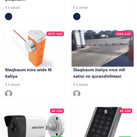
4 il əvvəl
4 il əvvəl
2970
AZN
2380
AZN
Slaqbaum nice wide l6
Slaqbaum italiya nice m5
italiya
satisi ve qurasdirilmasi
4 il əvvəl
4 il əvvəl
40
AZN
60
AZN