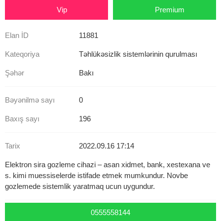
Vip
Premium
Elan İD
11881
Kateqoriya
Təhlükəsizlik sistemlərinin qurulması
Şəhər
Bakı
Bəyənilmə sayı
0
Baxış sayı
196
Tarix
2022.09.16 17:14
Elektron sira gozleme cihazi – asan xidmet, bank, xestexana ve
s. kimi muessiselerde istifade etmek mumkundur. Novbe
gozlemede sistemlik yaratmaq ucun uygundur.
0555558144