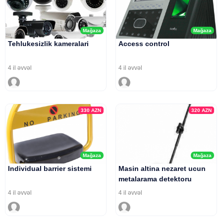
Mağaza
Mağaza
Tehlukesizlik kameralari
Access control
4 il əvvəl
4 il əvvəl
330
AZN
320
AZN
Mağaza
Mağaza
Individual barrier sistemi
Masin altina nezaret ucun
metalarama detektoru
4 il əvvəl
4 il əvvəl