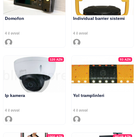
Domofon
Individual barrier sistemi
4 il əvvəl
4 il əvvəl
120
AZN
93
AZN
Ip kamera
Yol tramplinleri
4 il əvvəl
4 il əvvəl
1900
AZN
38148
AZN