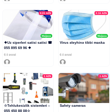
0.01
AZN
0.16
AZN
Mağaza
Mağaza
❖Uz siperleri satisi satisi ☎
Virus əleyhinə tibbi maska
055 895 69 96 ❖
6 il əvvəl
6 il əvvəl
1
AZN
1
AZN
☆Tehlukesizlik sistemleri –
Safety cameras
055 450 88 08☆