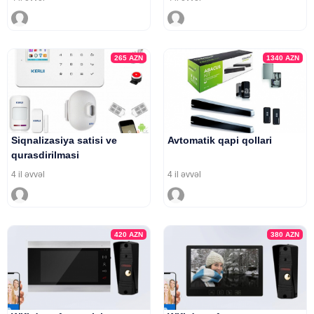
265
AZN
1340
AZN
Siqnalizasiya satisi ve
Avtomatik qapi qollari
qurasdirilmasi
4 il əvvəl
4 il əvvəl
420
AZN
380
AZN