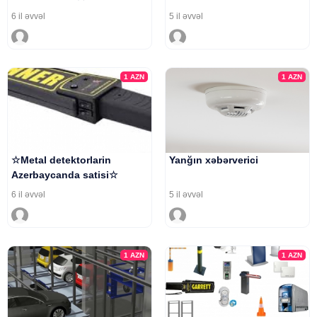
6 il əvvəl
5 il əvvəl
1
AZN
1
AZN
☆Metal detektorlarin
Yanğın xəbərverici
Azerbaycanda satisi☆
6 il əvvəl
5 il əvvəl
1
AZN
1
AZN