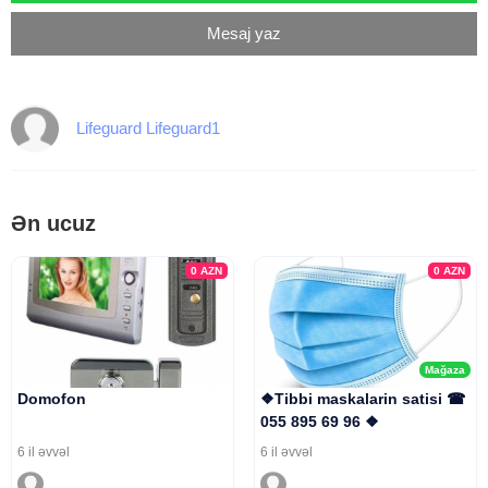
Mesaj yaz
Lifeguard Lifeguard1
Ən ucuz
0
AZN
0
AZN
Mağaza
Domofon
❖Tibbi maskalarin satisi ☎
055 895 69 96 ❖
6 il əvvəl
6 il əvvəl