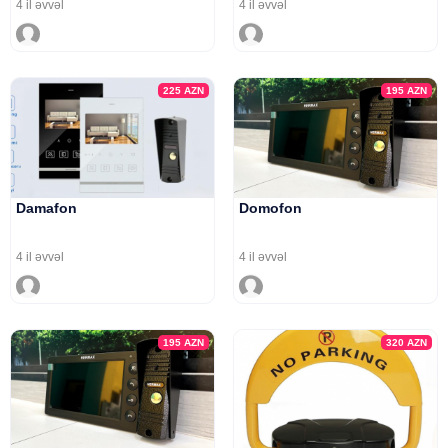
4 il əvvəl
4 il əvvəl
225
AZN
195
AZN
Damafon
Domofon
4 il əvvəl
4 il əvvəl
195
AZN
320
AZN