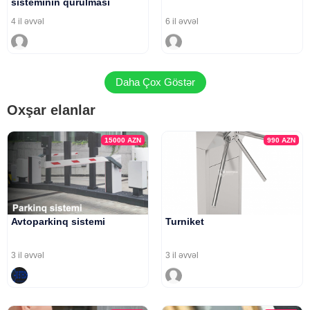
sisteminin qurulması
4 il əvvəl
6 il əvvəl
Daha Çox Göstər
Oxşar elanlar
15000
AZN
990
AZN
Avtoparkinq sistemi
Turniket
3 il əvvəl
3 il əvvəl