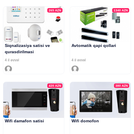
265
AZN
1340
AZN
Siqnalizasiya satisi ve
Avtomatik qapi qollari
qurasdirilmasi
4 il əvvəl
4 il əvvəl
420
AZN
380
AZN
Wifi damafon satisi
Wifi domofon