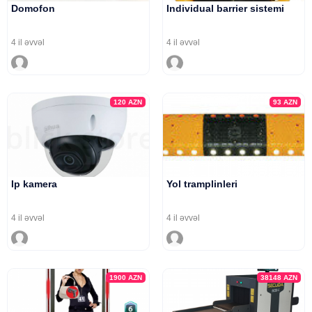
Domofon
Individual barrier sistemi
4 il əvvəl
4 il əvvəl
120
AZN
93
AZN
Ip kamera
Yol tramplinleri
4 il əvvəl
4 il əvvəl
1900
AZN
38148
AZN