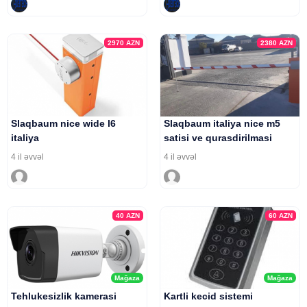
2970
AZN
2380
AZN
Slaqbaum nice wide l6
Slaqbaum italiya nice m5
italiya
satisi ve qurasdirilmasi
4 il əvvəl
4 il əvvəl
40
AZN
60
AZN
Mağaza
Mağaza
Tehlukesizlik kamerasi
Kartli kecid sistemi