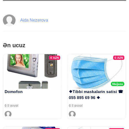
Aida Nezerova
Ən ucuz
0
AZN
0
AZN
Mağaza
Domofon
❖Tibbi maskalarin satisi ☎
055 895 69 96 ❖
6 il əvvəl
6 il əvvəl