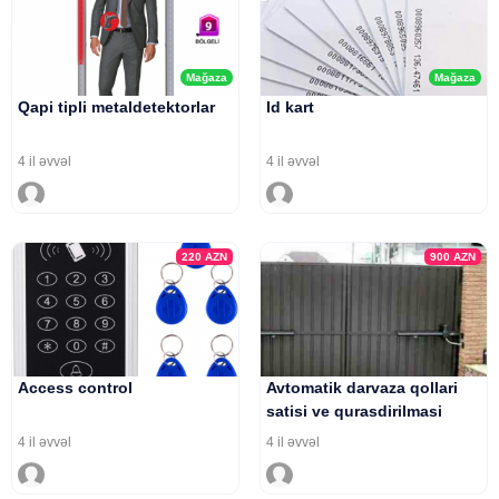
Mağaza
Mağaza
Qapi tipli metaldetektorlar
Id kart
4 il əvvəl
4 il əvvəl
220
AZN
900
AZN
Access control
Avtomatik darvaza qollari
satisi ve qurasdirilmasi
4 il əvvəl
4 il əvvəl