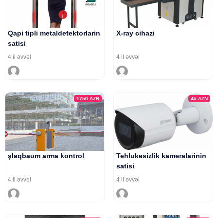
Qapi tipli metaldetektorlarin
X-ray cihazi
satisi
4 il əvvəl
4 il əvvəl
1750
AZN
45
AZN
şlaqbaum arma kontrol
Tehlukesizlik kameralarinin
satisi
4 il əvvəl
4 il əvvəl