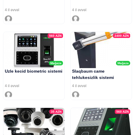
4 il əvvəl
4 il əvvəl
560
AZN
2400
AZN
Mağaza
Mağaza
Uzle kecid biometric sistemi
Slaqbaum came
tehlukesizlik sistemi
4 il əvvəl
4 il əvvəl
35
AZN
560
AZN