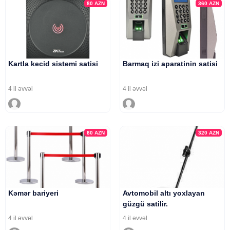
80
AZN
360
AZN
Kartla kecid sistemi satisi
Barmaq izi aparatinin satisi
4 il əvvəl
4 il əvvəl
80
AZN
320
AZN
Kəmər bariyeri
Avtomobil altı yoxlayan
güzgü satilir.
4 il əvvəl
4 il əvvəl