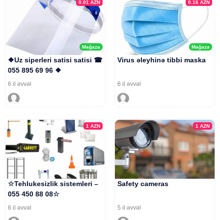
0.01
AZN
0.16
AZN
Mağaza
Mağaza
❖Uz siperleri satisi satisi ☎
Virus əleyhinə tibbi maska
055 895 69 96 ❖
6 il əvvəl
6 il əvvəl
1
AZN
1
AZN
☆Tehlukesizlik sistemleri –
Safety cameras
055 450 88 08☆
6 il əvvəl
5 il əvvəl