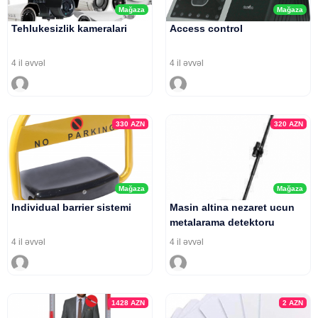
Mağaza
Mağaza
Tehlukesizlik kameralari
Access control
4 il əvvəl
4 il əvvəl
330
AZN
320
AZN
Mağaza
Mağaza
Individual barrier sistemi
Masin altina nezaret ucun
metalarama detektoru
4 il əvvəl
4 il əvvəl
1428
AZN
2
AZN