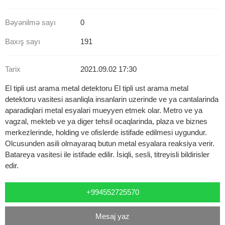
Bəyənilmə sayı
0
Baxış sayı
191
Tarix
2021.09.02 17:30
El tipli ust arama metal detektoru El tipli ust arama metal
detektoru vasitesi asanliqla insanlarin uzerinde ve ya cantalarinda
aparadiqlari metal esyalari mueyyen etmek olar. Metro ve ya
vagzal, mekteb ve ya diger tehsil ocaqlarinda, plaza ve biznes
merkezlerinde, holding ve ofislerde istifade edilmesi uygundur.
Olcusunden asili olmayaraq butun metal esyalara reaksiya verir.
Batareya vasitesi ile istifade edilir. İsiqli, sesli, titreyisli bildirisler
edir.
+994552725570
Mesaj yaz