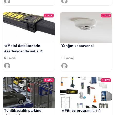
1
AZN
1
AZN
☆Metal detektorlarin
Yanğın xəbərverici
Azerbaycanda satisi☆
6 il əvvəl
5 il əvvəl
1
AZN
1
AZN
Təhlükəsizlik parkinq
☆Fitnes proqramlari ☆