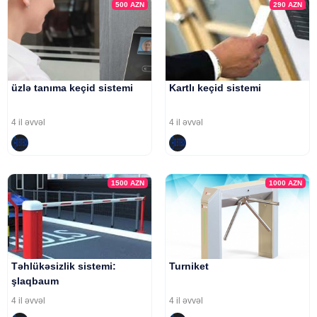
500
AZN
290
AZN
üzlə tanıma keçid sistemi
Kartlı keçid sistemi
4 il əvvəl
4 il əvvəl
1500
AZN
1000
AZN
Təhlükəsizlik sistemi:
Turniket
şlaqbaum
4 il əvvəl
4 il əvvəl