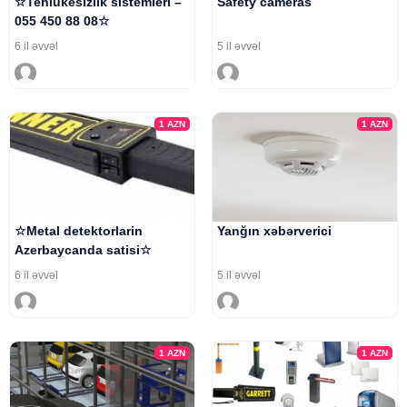
☆Tehlukesizlik sistemleri –
Safety cameras
055 450 88 08☆
6 il əvvəl
5 il əvvəl
1
AZN
1
AZN
☆Metal detektorlarin
Yanğın xəbərverici
Azerbaycanda satisi☆
6 il əvvəl
5 il əvvəl
1
AZN
1
AZN