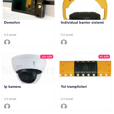
Domofon
Individual barrier sistemi
4 il əvvəl
4 il əvvəl
120
AZN
93
AZN
Ip kamera
Yol tramplinleri
4 il əvvəl
4 il əvvəl