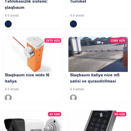
Təhlükəsizlik sistemi:
Turniket
şlaqbaum
4 il əvvəl
4 il əvvəl
2970
AZN
2380
AZN
Slaqbaum nice wide l6
Slaqbaum italiya nice m5
italiya
satisi ve qurasdirilmasi
4 il əvvəl
4 il əvvəl
40
AZN
60
AZN