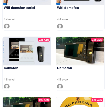
Wifi damafon satisi
Wifi domofon
4 il əvvəl
4 il əvvəl
225
AZN
195
AZN
Damafon
Domofon
4 il əvvəl
4 il əvvəl
195
AZN
320
AZN