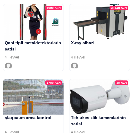
1900
AZN
38148
AZN
Qapi tipli metaldetektorlarin
X-ray cihazi
satisi
4 il əvvəl
4 il əvvəl
1750
AZN
45
AZN
şlaqbaum arma kontrol
Tehlukesizlik kameralarinin
satisi
4 il əvvəl
4 il əvvəl