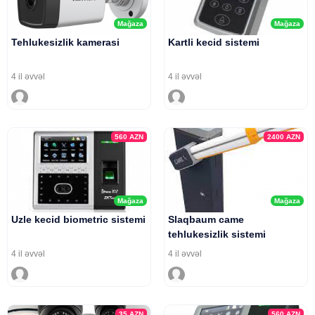
Mağaza
Mağaza
Tehlukesizlik kamerasi
Kartli kecid sistemi
4 il əvvəl
4 il əvvəl
560
AZN
2400
AZN
Mağaza
Mağaza
Uzle kecid biometric sistemi
Slaqbaum came
tehlukesizlik sistemi
4 il əvvəl
4 il əvvəl
35
AZN
560
AZN