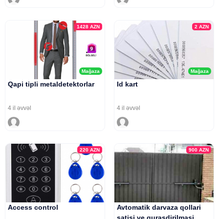
1428
AZN
2
AZN
Mağaza
Mağaza
Qapi tipli metaldetektorlar
Id kart
4 il əvvəl
4 il əvvəl
220
AZN
900
AZN
Access control
Avtomatik darvaza qollari
satisi ve qurasdirilmasi