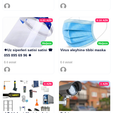
0.01
AZN
0.16
AZN
Mağaza
Mağaza
❖Uz siperleri satisi satisi ☎
Virus əleyhinə tibbi maska
055 895 69 96 ❖
6 il əvvəl
6 il əvvəl
1
AZN
1
AZN