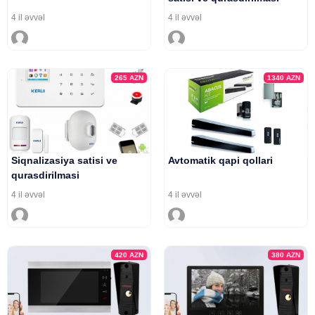
4 il əvvəl
4 il əvvəl
265
AZN
1340
AZN
Siqnalizasiya satisi ve
Avtomatik qapi qollari
qurasdirilmasi
4 il əvvəl
4 il əvvəl
420
AZN
380
AZN