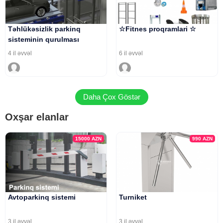
Təhlükəsizlik parkinq
☆Fitnes proqramlari ☆
sisteminin qurulması
4 il əvvəl
6 il əvvəl
Daha Çox Göstər
Oxşar elanlar
15000
AZN
990
AZN
Avtoparkinq sistemi
Turniket
3 il əvvəl
3 il əvvəl