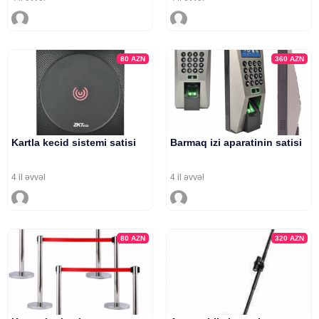
80
AZN
360
AZN
Kartla kecid sistemi satisi
Barmaq izi aparatinin satisi
4 il əvvəl
4 il əvvəl
80
AZN
320
AZN