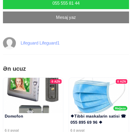
055 555 81 44
Mesaj yaz
Lifeguard Lifeguard1
Ən ucuz
0
AZN
0
AZN
Mağaza
Domofon
❖Tibbi maskalarin satisi ☎
055 895 69 96 ❖
6 il əvvəl
6 il əvvəl