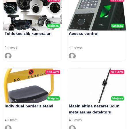
Mağaza
Mağaza
Tehlukesizlik kameralari
Access control
4 il əvvəl
4 il əvvəl
330
AZN
320
AZN
Mağaza
Mağaza
Individual barrier sistemi
Masin altina nezaret ucun
metalarama detektoru
4 il əvvəl
4 il əvvəl