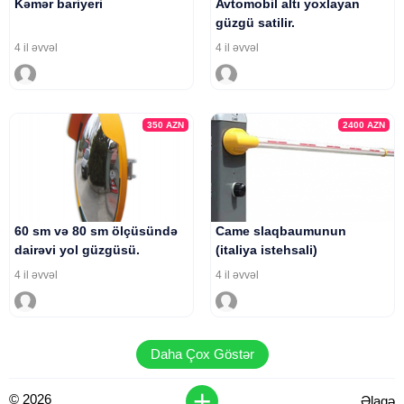
Kəmər bariyeri
Avtomobil altı yoxlayan
güzgü satilir.
4 il əvvəl
4 il əvvəl
350
AZN
2400
AZN
60 sm və 80 sm ölçüsündə
Came slaqbaumunun
dairəvi yol güzgüsü.
(italiya istehsali)
4 il əvvəl
4 il əvvəl
Daha Çox Göstər
+
© 2026
Əlaqə