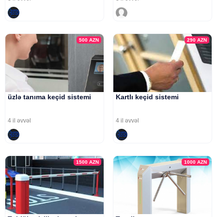
500
AZN
290
AZN
üzlə tanıma keçid sistemi
Kartlı keçid sistemi
4 il əvvəl
4 il əvvəl
1500
AZN
1000
AZN