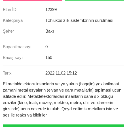
Elan İD
12399
Kateqoriya
Təhlükəsizlik sistemlərinin qurulması
Şəhər
Bakı
Bəyənilmə sayı
0
Baxış sayı
150
Tarix
2022.11.02 15:12
El metaldetektoru insanlarin ve ya yukun (baqajin) yoxlanilmasi
zamani metal esyalarin (elvan ve qara metallarin) tapilmasi ucun
istifade edilir. Metaldetektorlardan insanlarin daha six oldugu
eraziler (kino, teatr, muzey, mekteb, metro, ofis ve idarelerin
girisinde) ucun nezerde tutulub. Qeyd edilimis metallara isiq ve
ses ile reaksiya bildiriler.