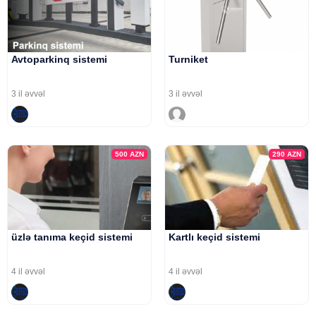
Avtoparkinq sistemi
Turniket
3 il əvvəl
3 il əvvəl
500
AZN
290
AZN
üzlə tanıma keçid sistemi
Kartlı keçid sistemi
4 il əvvəl
4 il əvvəl