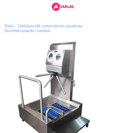
Əsas
Təhlükəsizlik sistemlərinin qurulması
Dezinfeksiyaedici turniket