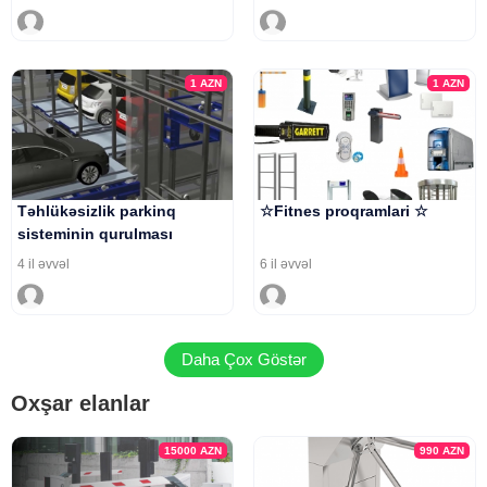
1
AZN
1
AZN
Təhlükəsizlik parkinq
☆Fitnes proqramlari ☆
sisteminin qurulması
4 il əvvəl
6 il əvvəl
Daha Çox Göstər
Oxşar elanlar
15000
AZN
990
AZN