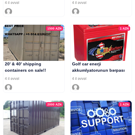
4 il əvvəl
4 il əvvəl
1500
AZN
1
AZN
20' & 40' shipping
Golf car enerji
containers on sale!!
akkumlyatorunun bərpası
whatsapp +1 514 6126237
4 il əvvəl
4 il əvvəl
2000
AZN
1
AZN