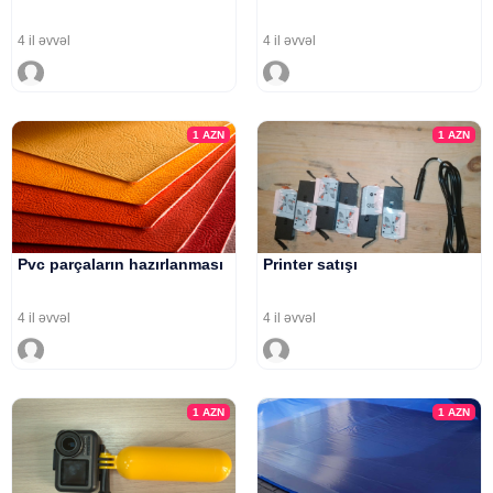
4 il əvvəl
4 il əvvəl
1
AZN
1
AZN
Pvc parçaların hazırlanması
Printer satışı
4 il əvvəl
4 il əvvəl
1
AZN
1
AZN