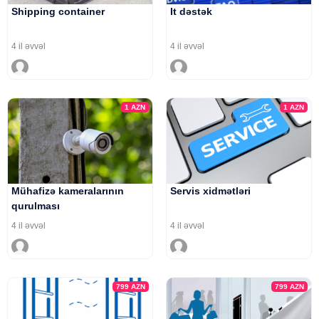
Shipping container
It dəstək
4 il əvvəl
4 il əvvəl
1
AZN
1
AZN
Mühafizə kameralarının
Servis xidmətləri
qurulması
4 il əvvəl
4 il əvvəl
799
AZN
799
AZN