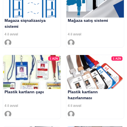
Magaza siqnalizasiya
Mağaza satış sistemi
sistemi
4 il əvvəl
4 il əvvəl
1
AZN
1
AZN
Plastik kartların çapı
Plastik kartların
hazırlanması
4 il əvvəl
4 il əvvəl