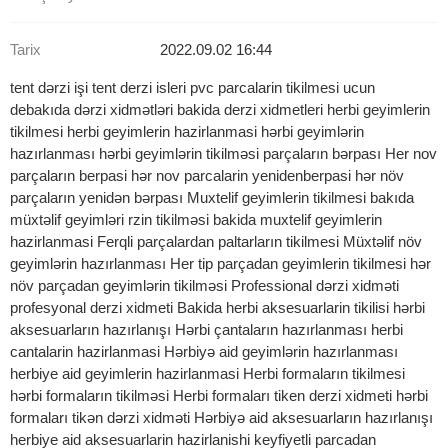
Tarix
2022.09.02 16:44
tent dərzi işi tent derzi isleri pvc parcalarin tikilmesi ucun
debakıda dərzi xidmətləri bakida derzi xidmetleri herbi geyimlerin
tikilmesi herbi geyimlerin hazirlanmasi hərbi geyimlərin
hazırlanması hərbi geyimlərin tikilməsi parçaların bərpası Her nov
parçaların berpasi hər nov parcalarin yenidenberpasi hər növ
parçaların yenidən bərpası Muxtelif geyimlerin tikilmesi bakıda
müxtəlif geyimləri rzin tikilməsi bakida muxtelif geyimlerin
hazirlanmasi Ferqli parçalardan paltarların tikilmesi Müxtəlif növ
geyimlərin hazırlanması Her tip parçadan geyimlerin tikilmesi hər
növ parçadan geyimlərin tikilməsi Professional dərzi xidməti
profesyonal derzi xidmeti Bakida herbi aksesuarlarin tikilisi hərbi
aksesuarların hazırlanışı Hərbi çantaların hazırlanması herbi
cantalarin hazirlanmasi Hərbiyə aid geyimlərin hazırlanması
herbiye aid geyimlerin hazirlanmasi Herbi formaların tikilmesi
hərbi formaların tikilməsi Herbi formaları tiken derzi xidmeti hərbi
formaları tikən dərzi xidməti Hərbiyə aid aksesuarların hazırlanışı
herbiye aid aksesuarlarin hazirlanishi keyfiyetli parcadan