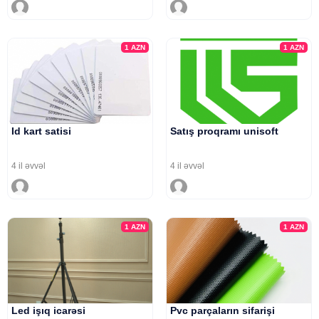
1
AZN
1
AZN
Id kart satisi
Satış proqramı unisoft
4 il əvvəl
4 il əvvəl
1
AZN
1
AZN
Led işıq icarəsi
Pvc parçaların sifarişi