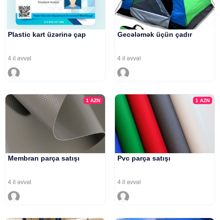
Plastic kart üzərinə çap
Gecələmək üçün çadır
4 il əvvəl
4 il əvvəl
1
AZN
1
AZN
Membran parça satışı
Pvc parça satışı
4 il əvvəl
4 il əvvəl