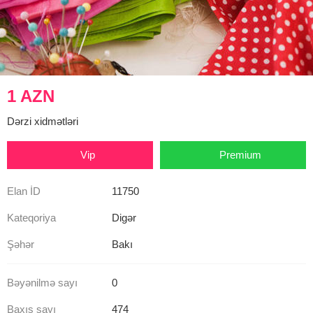
1 AZN
Dərzi xidmətləri
Vip
Premium
Elan İD
11750
Kateqoriya
Digər
Şəhər
Bakı
Bəyənilmə sayı
0
Baxış sayı
474