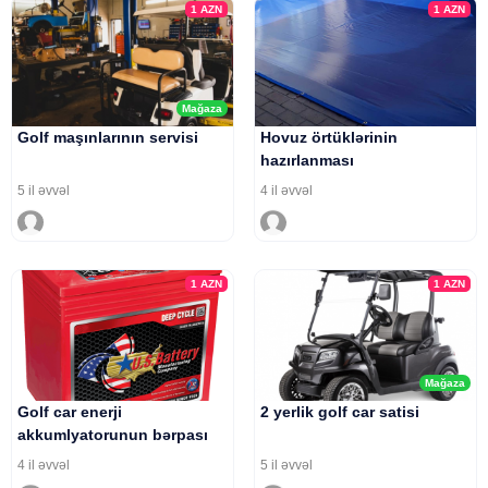
1
AZN
1
AZN
Mağaza
Golf maşınlarının servisi
Hovuz örtüklərinin
hazırlanması
5 il əvvəl
4 il əvvəl
1
AZN
1
AZN
Mağaza
Golf car enerji
2 yerlik golf car satisi
akkumlyatorunun bərpası
4 il əvvəl
5 il əvvəl