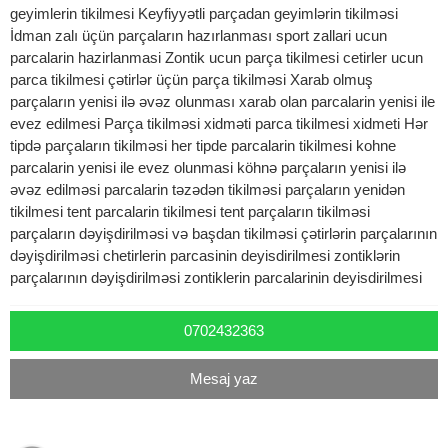
geyimlerin tikilmesi Keyfiyyətli parçadan geyimlərin tikilməsi
İdman zalı üçün parçaların hazırlanması sport zallari ucun
parcalarin hazirlanmasi Zontik ucun parça tikilmesi cetirler ucun
parca tikilmesi çətirlər üçün parça tikilməsi Xarab olmuş
parçaların yenisi ilə əvəz olunması xarab olan parcalarin yenisi ile
evez edilmesi Parça tikilməsi xidməti parca tikilmesi xidmeti Hər
tipdə parçaların tikilməsi her tipde parcalarin tikilmesi kohne
parcalarin yenisi ile evez olunmasi köhnə parçaların yenisi ilə
əvəz edilməsi parcalarin təzədən tikilməsi parçaların yenidən
tikilmesi tent parcalarin tikilmesi tent parçaların tikilməsi
parçaların dəyişdirilməsi və başdan tikilməsi çətirlərin parçalarının
dəyişdirilməsi chetirlerin parcasinin deyisdirilmesi zontiklərin
parçalarının dəyişdirilməsi zontiklerin parcalarinin deyisdirilmesi
0702432363
Mesaj yaz