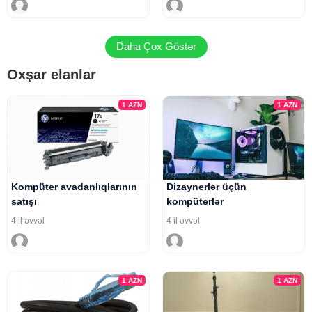
Daha Çox Göstər
Oxşar elanlar
1
AZN
1
AZN
Kompüter avadanlıqlarının
Dizaynerlər üçün
satışı
kompüterlər
4 il əvvəl
4 il əvvəl
1
AZN
1
AZN