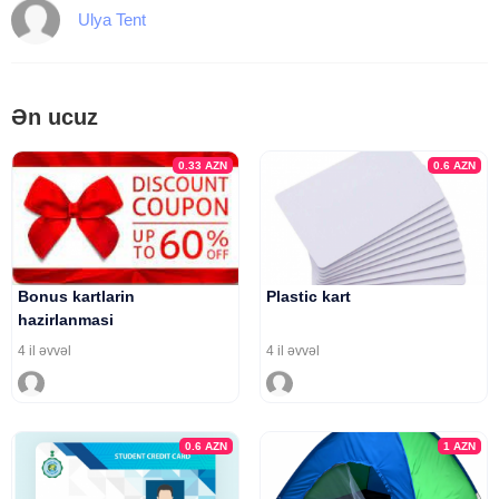
Ulya Tent
Ən ucuz
0.33
AZN
0.6
AZN
Bonus kartlarin
Plastic kart
hazirlanmasi
4 il əvvəl
4 il əvvəl
0.6
AZN
1
AZN