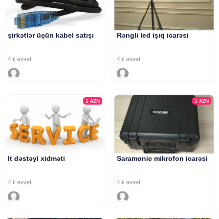
şirkətlər üçün kabel satışı
Rəngli led işıq icarəsi
4 il əvvəl
4 il əvvəl
1
AZN
1
AZN
It dəstəyi xidməti
Saramonic mikrofon icarəsi
4 il əvvəl
4 il əvvəl