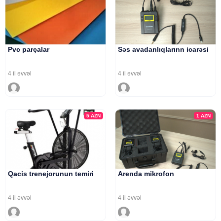
Pvc parçalar
Səs avadanlıqlarınn icarəsi
4 il əvvəl
4 il əvvəl
5
AZN
1
AZN
Qacis trenejorunun temiri
Arenda mikrofon
4 il əvvəl
4 il əvvəl