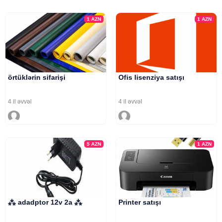
1
AZN
1
AZN
örtüklərin sifarişi
Ofis lisenziya satışı
4 il əvvəl
4 il əvvəl
5
AZN
1
AZN
⁂ adadptor 12v 2a ⁂
Printer satışı