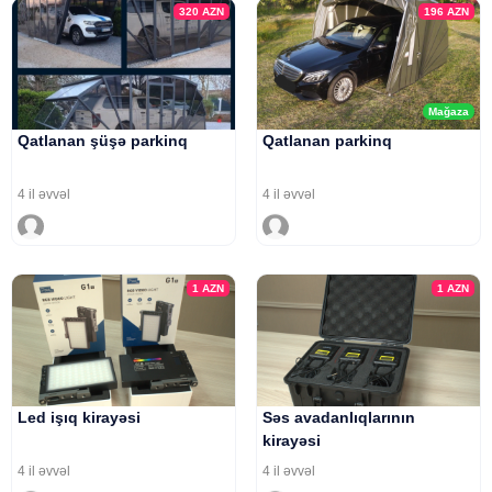
320
AZN
196
AZN
Mağaza
Qatlanan şüşə parkinq
Qatlanan parkinq
4 il əvvəl
4 il əvvəl
1
AZN
1
AZN
Led işıq kirayəsi
Səs avadanlıqlarının
kirayəsi
4 il əvvəl
4 il əvvəl