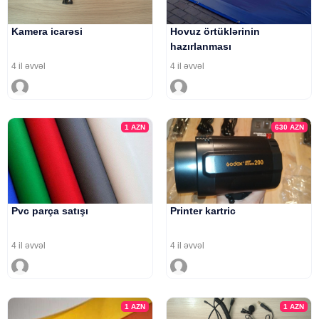
Kamera icarəsi
Hovuz örtüklərinin
hazırlanması
4 il əvvəl
4 il əvvəl
1
AZN
630
AZN
Pvc parça satışı
Printer kartric
4 il əvvəl
4 il əvvəl
1
AZN
1
AZN