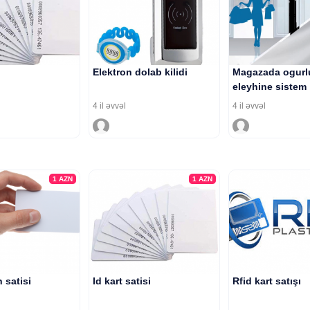
Elektron dolab kilidi
Magazada ogurl
eleyhine sistem
4 il əvvəl
4 il əvvəl
1
AZN
1
AZN
n satisi
Id kart satisi
Rfid kart satışı