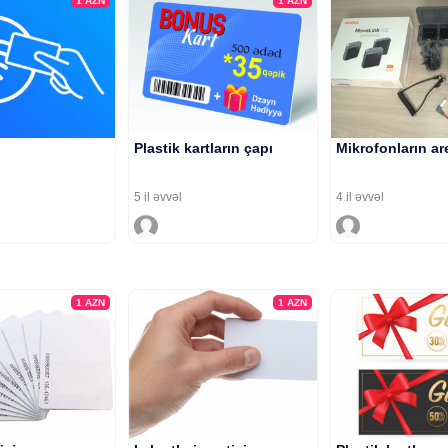
1
AZN
1
AZN
Plastik kartların çapı
Mikrofonların ar
5 il əvvəl
4 il əvvəl
1
AZN
1
AZN