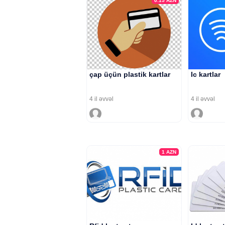
0.15
AZN
çap üçün plastik kartlar
Ic kartlar
4 il əvvəl
4 il əvvəl
1
AZN