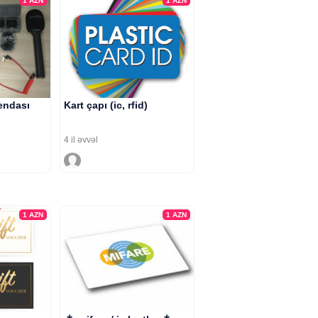
1
AZN
1
AZN
endası
Kart çapı (ic, rfid)
4 il əvvəl
1
AZN
1
AZN