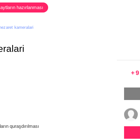
aytların hazırlanması
 nezaret kameralari
ralari
+9
arın quraşdırılması