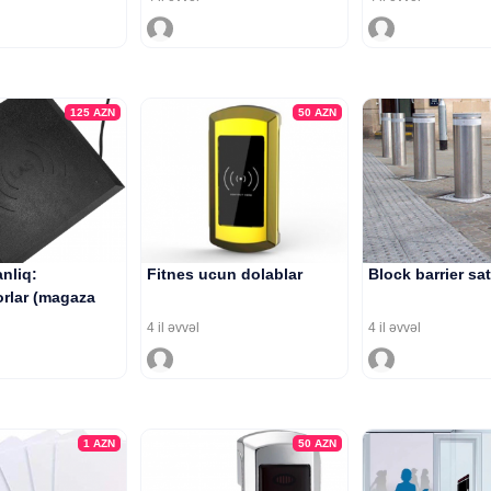
125
AZN
50
AZN
nliq:
Fitnes ucun dolablar
Block barrier sat
orlar (magaza
4 il əvvəl
4 il əvvəl
1
AZN
50
AZN