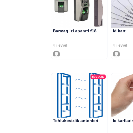
Barmaq izi aparati f18
Id kart
4 il əvvəl
4 il əvvəl
800
AZN
Tehlukesizlik antenleri
Ic kartlari