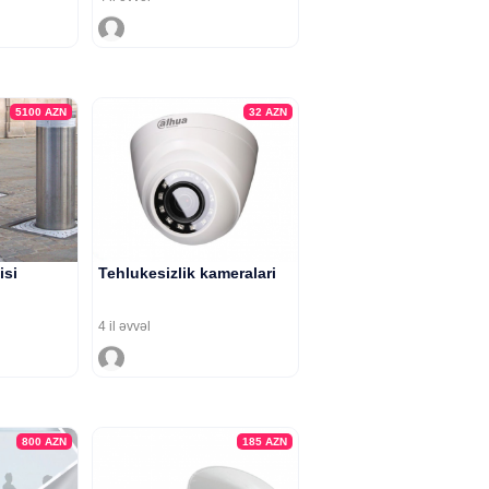
5100
AZN
32
AZN
isi
Tehlukesizlik kameralari
4 il əvvəl
800
AZN
185
AZN