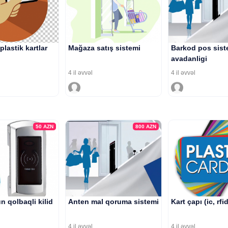
lastik kartlar
Mağaza satış sistemi
Barkod pos sist
avadanligi
4 il əvvəl
4 il əvvəl
50
AZN
800
AZN
n qolbaqli kilid
Anten mal qoruma sistemi
Kart çapı (ic, rfi
4 il əvvəl
4 il əvvəl