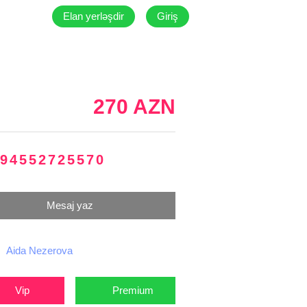
Elan yerləşdir
Giriş
270 AZN
94552725570
Mesaj yaz
Aida Nezerova
Vip
Premium