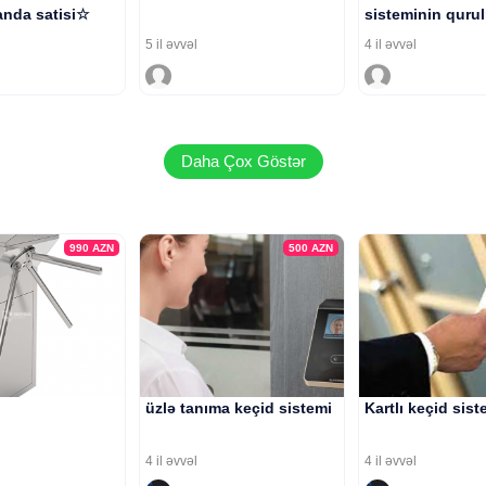
nda satisi☆
sisteminin quru
5 il əvvəl
4 il əvvəl
Daha Çox Göstər
990
AZN
500
AZN
üzlə tanıma keçid sistemi
Kartlı keçid sist
4 il əvvəl
4 il əvvəl