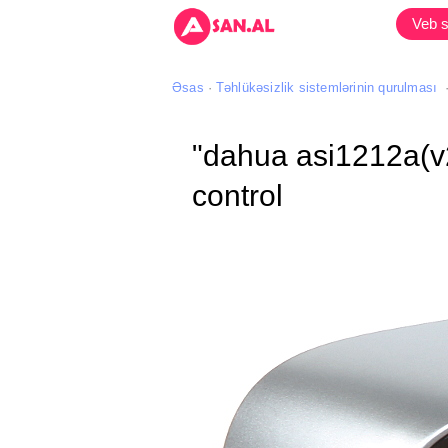
Veb s
Əsas
Təhlükəsizlik sistemlərinin qurulması
"dahua asi1212a(v2
control