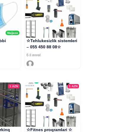
Mağaza
ibbi
☆Tehlukesizlik sistemleri
– 055 450 88 08☆
6 il əvvəl
1
AZN
1
AZN
rkinq
☆Fitnes proqramlari ☆