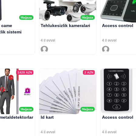
Mağaza
Mağaza
 came
Tehlukesizlik kameralari
Access control
lik sistemi
4 il əvvəl
4 il əvvəl
1428
AZN
2
AZN
Mağaza
Mağaza
 metaldetektorlar
Id kart
Access control
4 il əvvəl
4 il əvvəl