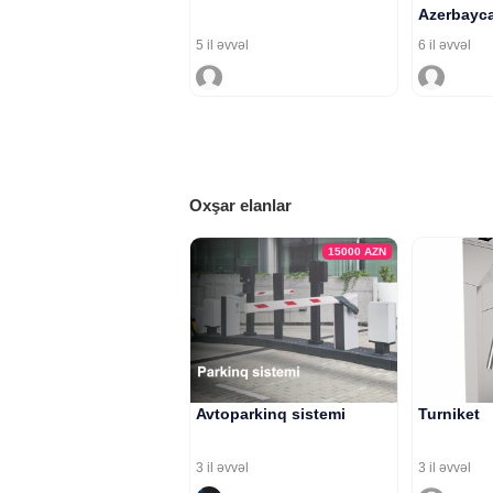
Azerbayca
5 il əvvəl
6 il əvvəl
Oxşar elanlar
15000
AZN
Avtoparkinq sistemi
Turniket
3 il əvvəl
3 il əvvəl