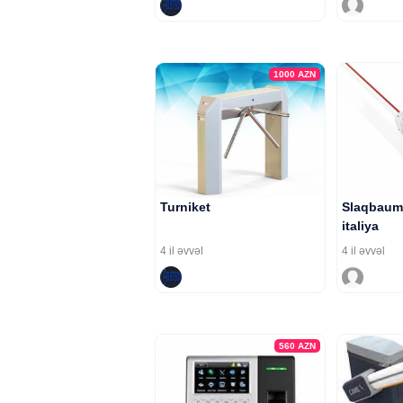
1000
AZN
Turniket
Slaqbaum 
italiya
4 il əvvəl
4 il əvvəl
560
AZN