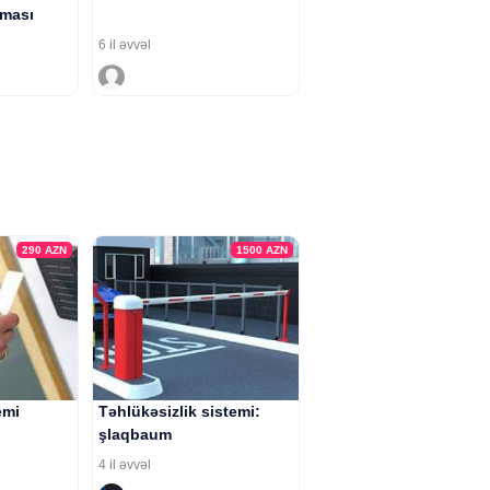
lması
6 il əvvəl
290
AZN
1500
AZN
emi
Təhlükəsizlik sistemi:
şlaqbaum
4 il əvvəl