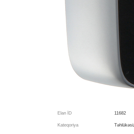
Elan İD
11682
Kateqoriya
Təhlükəsiz