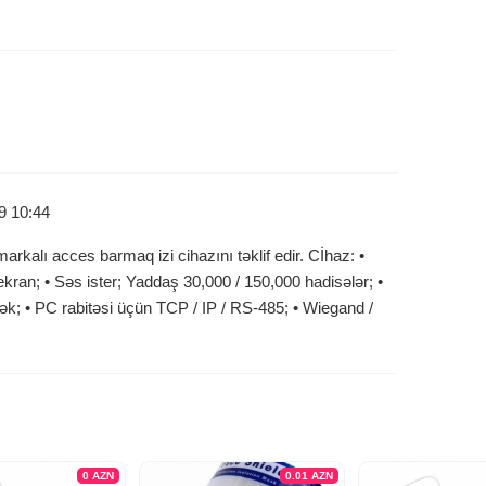
9 10:44
kalı acces barmaq izi cihazını təklif edir. Cİhaz: •
kran; • Səs ister; Yaddaş 30,000 / 150,000 hadisələr; •
tək; • PC rabitəsi üçün TCP / IP / RS-485; • Wiegand /
0
AZN
0.01
AZN