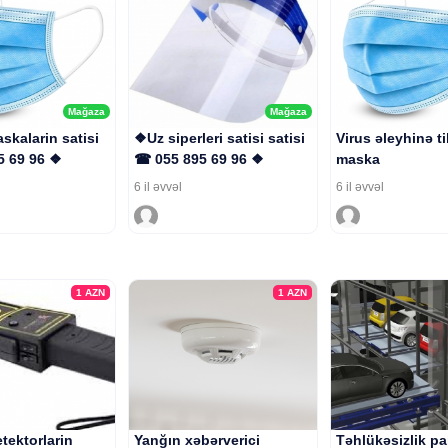
Mağaza
Mağaza
skalarin satisi
❖Uz siperleri satisi satisi
Virus əleyhinə t
5 69 96 ❖
☎ 055 895 69 96 ❖
maska
6 il əvvəl
6 il əvvəl
1
AZN
1
AZN
tektorlarin
Yanğın xəbərverici
Təhlükəsizlik pa