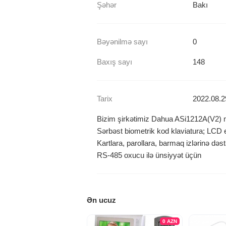
Şəhər
Bakı
Bəyənilmə sayı
0
Baxış sayı
148
Tarix
2022.08.2
Bizim şirkətimiz Dahua ASi1212A(V2) mar
Sərbəst biometrik kod klaviatura; LCD e
Kartlara, parollara, barmaq izlərinə dəs
RS-485 oxucu ilə ünsiyyət üçün
Ən ucuz
0
AZN