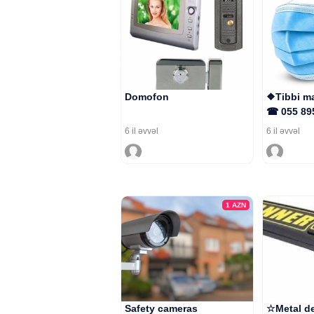
Domofon
❖Tibbi ma
☎ 055 89
6 il əvvəl
6 il əvvəl
1
AZN
Safety cameras
☆Metal de