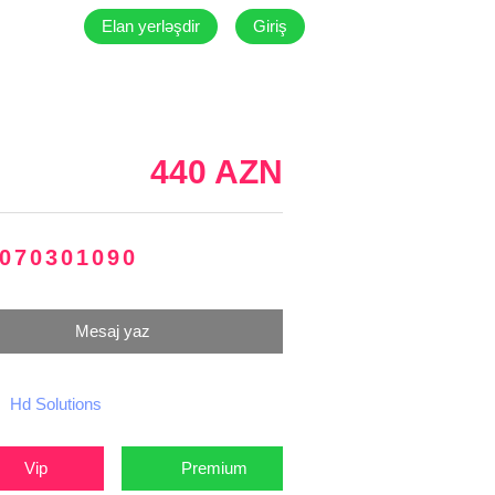
Elan yerləşdir
Giriş
440 AZN
070301090
Mesaj yaz
Hd Solutions
Vip
Premium