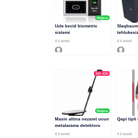
Mağaza
Uzle kecid biometric
Slaqbaum
sistemi
tehlukesiz
4 il əvvəl
4 il əvvəl
320
AZN
Mağaza
Masin altina nezaret ucun
Qapi tipli
metalarama detektoru
4 il əvvəl
4 il əvvəl