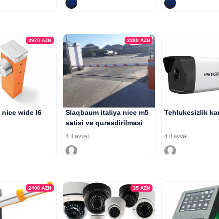
2970
AZN
2380
AZN
nice wide l6
Slaqbaum italiya nice m5
Tehlukesizlik ka
satisi ve qurasdirilmasi
4 il əvvəl
4 il əvvəl
2400
AZN
35
AZN