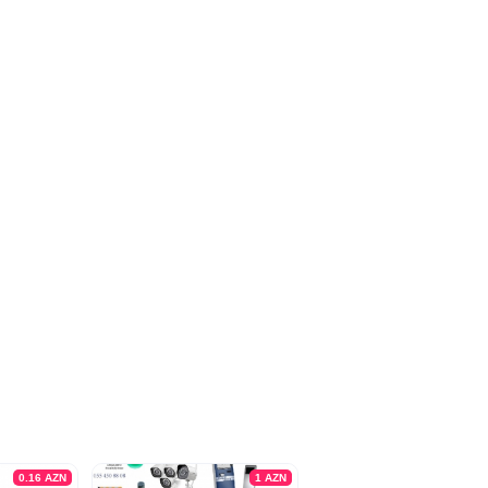
0.16
AZN
1
AZN