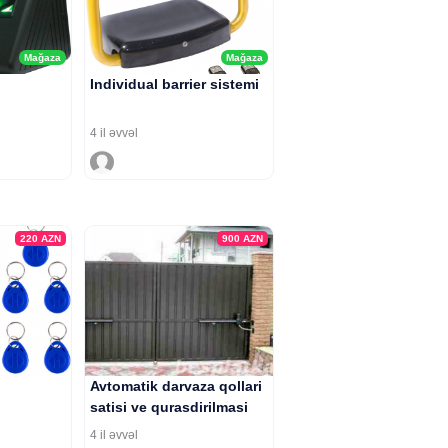
Mağaza
Mağaza
Individual barrier sistemi
4 il əvvəl
220
AZN
900
AZN
Avtomatik darvaza qollari
satisi ve qurasdirilmasi
4 il əvvəl