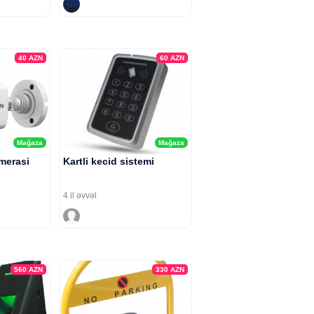
40
AZN
60
AZN
Mağaza
Mağaza
merasi
Kartli kecid sistemi
4 il əvvəl
560
AZN
330
AZN