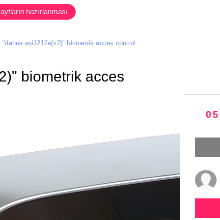
aytların hazırlanması
"dahua asi1212a(v2)" biometrik acces control
)" biometrik acces
05