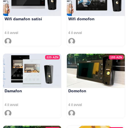
Wifi damafon satisi
Wifi domofon
4 il əvvəl
4 il əvvəl
225
AZN
195
AZN
Damafon
Domofon
4 il əvvəl
4 il əvvəl