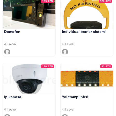
195
AZN
320
AZN
Domofon
Individual barrier sistemi
4 il əvvəl
4 il əvvəl
120
AZN
93
AZN
Ip kamera
Yol tramplinleri
4 il əvvəl
4 il əvvəl