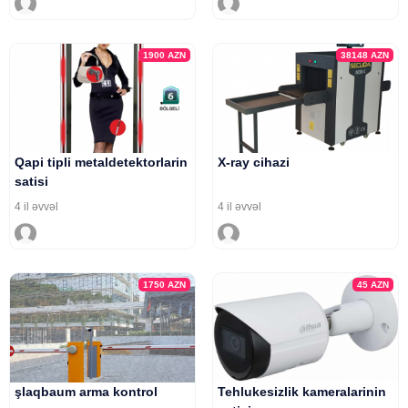
1900
AZN
38148
AZN
Qapi tipli metaldetektorlarin
X-ray cihazi
satisi
4 il əvvəl
4 il əvvəl
1750
AZN
45
AZN
şlaqbaum arma kontrol
Tehlukesizlik kameralarinin