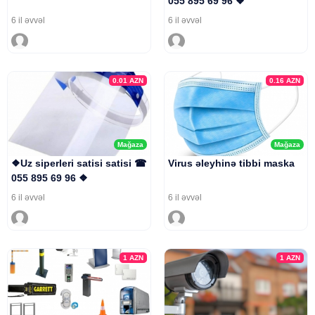
055 895 69 96 ❖
6 il əvvəl
6 il əvvəl
0.01
AZN
0.16
AZN
Mağaza
Mağaza
❖Uz siperleri satisi satisi ☎
Virus əleyhinə tibbi maska
055 895 69 96 ❖
6 il əvvəl
6 il əvvəl
1
AZN
1
AZN