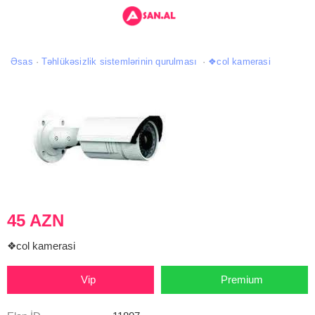
Əsas
Təhlükəsizlik sistemlərinin qurulması
❖col kamerasi
45 AZN
❖col kamerasi
Vip
Premium