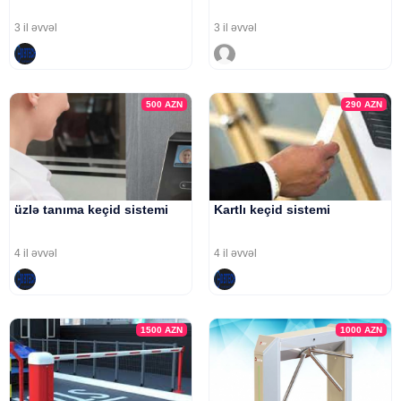
3 il əvvəl
3 il əvvəl
500
AZN
290
AZN
üzlə tanıma keçid sistemi
Kartlı keçid sistemi
4 il əvvəl
4 il əvvəl
1500
AZN
1000
AZN