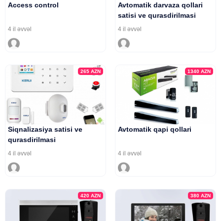
Access control
Avtomatik darvaza qollari
satisi ve qurasdirilmasi
4 il əvvəl
4 il əvvəl
265
AZN
1340
AZN
Siqnalizasiya satisi ve
Avtomatik qapi qollari
qurasdirilmasi
4 il əvvəl
4 il əvvəl
420
AZN
380
AZN