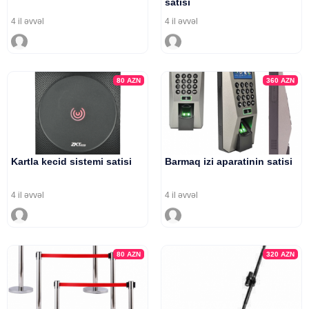
satisi
4 il əvvəl
4 il əvvəl
80
AZN
360
AZN
Kartla kecid sistemi satisi
Barmaq izi aparatinin satisi
4 il əvvəl
4 il əvvəl
80
AZN
320
AZN