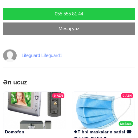
055 555 81 44
Mesaj yaz
Lifeguard Lifeguard1
Ən ucuz
0
AZN
0
AZN
Mağaza
Domofon
❖Tibbi maskalarin satisi ☎