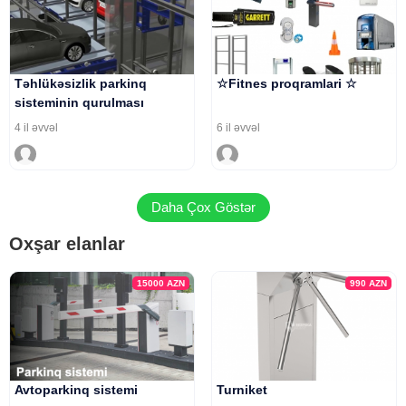
Təhlükəsizlik parkinq
☆Fitnes proqramlari ☆
sisteminin qurulması
4 il əvvəl
6 il əvvəl
Daha Çox Göstər
Oxşar elanlar
15000
AZN
990
AZN
Avtoparkinq sistemi
Turniket