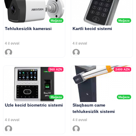
Mağaza
Mağaza
Tehlukesizlik kamerasi
Kartli kecid sistemi
4 il əvvəl
4 il əvvəl
560
AZN
2400
AZN
Mağaza
Mağaza
Uzle kecid biometric sistemi
Slaqbaum came
tehlukesizlik sistemi
4 il əvvəl
4 il əvvəl