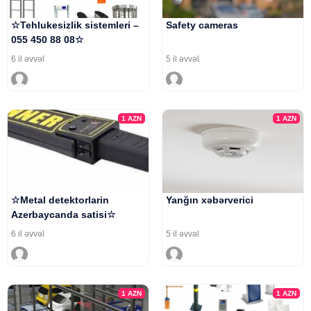
☆Tehlukesizlik sistemleri –
Safety cameras
055 450 88 08☆
6 il əvvəl
5 il əvvəl
1
AZN
1
AZN
☆Metal detektorlarin
Yanğın xəbərverici
Azerbaycanda satisi☆
6 il əvvəl
5 il əvvəl
1
AZN
1
AZN