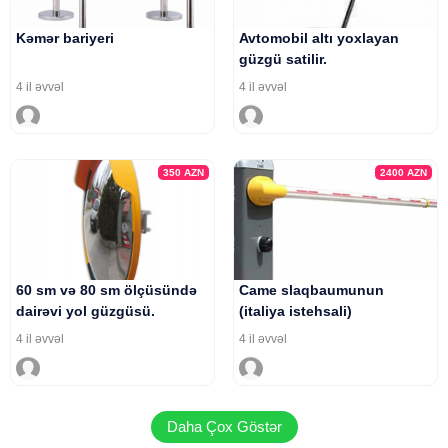
Kəmər bariyeri
Avtomobil altı yoxlayan
güzgü satilir.
4 il əvvəl
4 il əvvəl
350
AZN
2400
AZN
60 sm və 80 sm ölçüsündə
Came slaqbaumunun
dairəvi yol güzgüsü.
(italiya istehsali)
4 il əvvəl
4 il əvvəl
Daha Çox Göstər