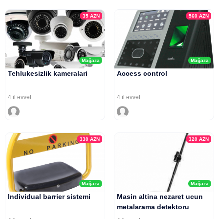
35
AZN
560
AZN
Mağaza
Mağaza
Tehlukesizlik kameralari
Access control
4 il əvvəl
4 il əvvəl
330
AZN
320
AZN
Mağaza
Mağaza
Individual barrier sistemi
Masin altina nezaret ucun
metalarama detektoru