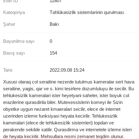
Elan İD
11807
Kateqoriya
Təhlükəsizlik sistemlərinin qurulması
Şəhər
Bakı
Bəyənilmə sayı
0
Baxış sayı
154
Tarix
2022.09.08 15:24
Xususi olaraq col seraitine nezerde tutulmus kameralar sert hava
seraitine, yagis, qar ve s. kimi tesirlere dozumluluyu ile secilir. Bu
tehlukesizlik kameralari ister heyetyani saheler, ister boyuk col
erazilerine qurasdirila biler. Mutexessislerin komeyi ile Sizin
obyetke uygun nezaret kmaeralari secilir, elece de internet
uzerinden izleme funksiyasi heyata kecirilir. Tehlukesizlik
kameralari (elece de tehlukesizlik sistemleri) topdan ve
perakende sekilde satilir. Qurasdirma ve internetele izleme isleri
de heyata kecirilir. Mehsullara resmi zemanet teqdim olunur.