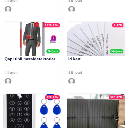
4 il əvvəl
4 il əvvəl
1428
AZN
2
AZN
Mağaza
Mağaza
Qapi tipli metaldetektorlar
Id kart
4 il əvvəl
4 il əvvəl
220
AZN
900
AZN