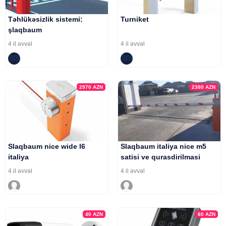
Təhlükəsizlik sistemi:
Turniket
şlaqbaum
4 il əvvəl
4 il əvvəl
2970
AZN
2380
AZN
Slaqbaum nice wide l6
Slaqbaum italiya nice m5
italiya
satisi ve qurasdirilmasi
4 il əvvəl
4 il əvvəl
40
AZN
60
AZN