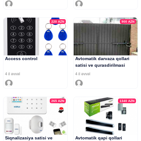
220
AZN
900
AZN
Access control
Avtomatik darvaza qollari
satisi ve qurasdirilmasi
4 il əvvəl
4 il əvvəl
265
AZN
1340
AZN
Siqnalizasiya satisi ve
Avtomatik qapi qollari