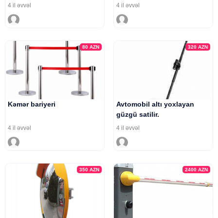
4 il əvvəl
4 il əvvəl
80
AZN
320
AZN
Kəmər bariyeri
Avtomobil altı yoxlayan
güzgü satilir.
4 il əvvəl
4 il əvvəl
350
AZN
2400
AZN