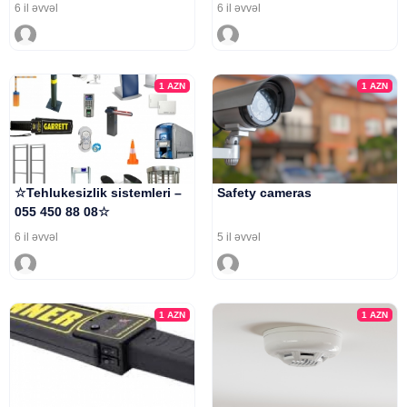
6 il əvvəl
6 il əvvəl
1
AZN
1
AZN
☆Tehlukesizlik sistemleri –
Safety cameras
055 450 88 08☆
6 il əvvəl
5 il əvvəl
1
AZN
1
AZN