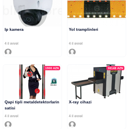
Ip kamera
Yol tramplinleri
4 il əvvəl
4 il əvvəl
1900
AZN
38148
AZN
Qapi tipli metaldetektorlarin
X-ray cihazi
satisi
4 il əvvəl
4 il əvvəl