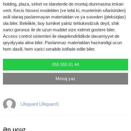
holding, plaza, sirket ve idarelerde de montaj olunmasina imkan
verir. Kecis hissesi modelden (ve tebii ki, musterinin sifarisinden)
asili olaraq paslanmayan materialdan ve ya suseden (pleksiqlas)
ola biler. Belelikle, boy turniket yalniz tehlukesilzsik deyil, shik
xarici gorunus ile de uzun muddet size xidmet gostere biler.
Access control sistemleri ile elaqelendirildikde davamiyyet de
qeydiyyata alina biler. Paslanmaz materialdan hazirandigi ucun
hem daxili, hem xarici seraitde istifade edile biler.
055 555 81 44
Mesaj yaz
Lifeguard Lifeguard1
Ən ucuz