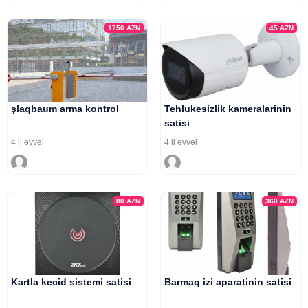
1750
AZN
45
AZN
şlaqbaum arma kontrol
Tehlukesizlik kameralarinin
satisi
4 il əvvəl
4 il əvvəl
80
AZN
360
AZN
Kartla kecid sistemi satisi
Barmaq izi aparatinin satisi