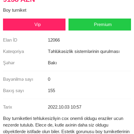
Boy turniket
Vip
Premium
Elan İD
12066
Kateqoriya
Təhlükəsizlik sistemlərinin qurulması
Şəhər
Bakı
Bəyənilmə sayı
0
Baxış sayı
155
Tarix
2022.10.03 10:57
Boy turniketleri tehlukesizliyin cox onemli oldugu eraziler ucun
nezerde tutulub. Elece de, kutle axinin daha siz oldugu
obyektlerde istifade olun biler. Estetik gorunusu boy turniketlerinin