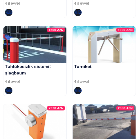
4 il əvvəl
4 il əvvəl
1500
AZN
1000
AZN
Təhlükəsizlik sistemi:
Turniket
şlaqbaum
4 il əvvəl
4 il əvvəl
2970
AZN
2380
AZN