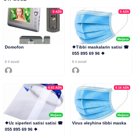
0
AZN
0
AZN
Mağaza
Domofon
❖Tibbi maskalarin satisi ☎
055 895 69 96 ❖
6 il əvvəl
6 il əvvəl
0.01
AZN
0.16
AZN
Mağaza
Mağaza
❖Uz siperleri satisi satisi ☎
Virus əleyhinə tibbi maska
055 895 69 96 ❖