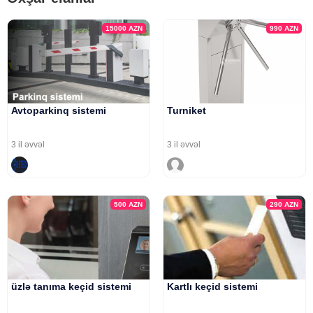
15000
AZN
990
AZN
Avtoparkinq sistemi
Turniket
3 il əvvəl
3 il əvvəl
500
AZN
290
AZN
üzlə tanıma keçid sistemi
Kartlı keçid sistemi