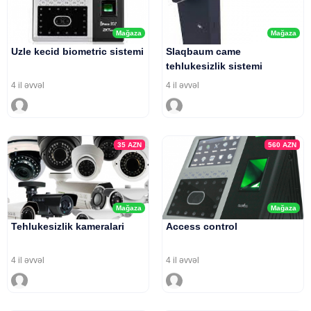
Mağaza
Mağaza
Uzle kecid biometric sistemi
Slaqbaum came
tehlukesizlik sistemi
4 il əvvəl
4 il əvvəl
35
AZN
560
AZN
Mağaza
Mağaza
Tehlukesizlik kameralari
Access control
4 il əvvəl
4 il əvvəl