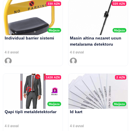
330
AZN
320
AZN
Mağaza
Mağaza
Individual barrier sistemi
Masin altina nezaret ucun
metalarama detektoru
4 il əvvəl
4 il əvvəl
1428
AZN
2
AZN
Mağaza
Mağaza
Qapi tipli metaldetektorlar
Id kart
4 il əvvəl
4 il əvvəl