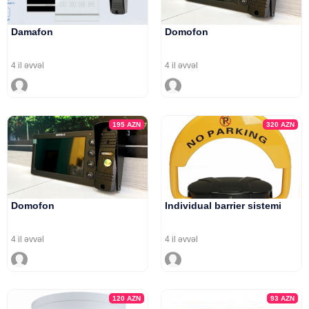
Damafon
Domofon
4 il əvvəl
4 il əvvəl
195
AZN
320
AZN
Domofon
Individual barrier sistemi
4 il əvvəl
4 il əvvəl
120
AZN
93
AZN