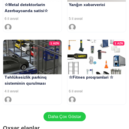
☆Metal detektorlarin
Yanğın xəbərverici
Azerbaycanda satisi☆
6 il əvvəl
5 il əvvəl
1
AZN
1
AZN
Təhlükəsizlik parkinq
☆Fitnes proqramlari ☆
sisteminin qurulması
4 il əvvəl
6 il əvvəl
Daha Çox Göstər
Oxşar elanlar