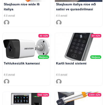
Slaqbaum nice wide l6
Slaqbaum italiya nice m5
italiya
satisi ve qurasdirilmasi
4 il əvvəl
4 il əvvəl
40
AZN
60
AZN
Mağaza
Mağaza
Tehlukesizlik kamerasi
Kartli kecid sistemi
4 il əvvəl
4 il əvvəl
560
AZN
2400
AZN