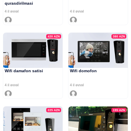
qurasdirilmasi
4 il əvvəl
4 il əvvəl
420
AZN
380
AZN
Wifi damafon satisi
Wifi domofon
4 il əvvəl
4 il əvvəl
225
AZN
195
AZN