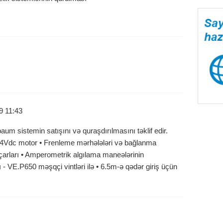
9 11:43
um sistemin satışını və quraşdırılmasını təklif edir.
 24Vdc motor • Frenleme mərhələləri və bağlanma
açarları • Amperometrik algılama maneələrinin
 - VE.P650 məşqçi vintləri ilə • 6.5m-ə qədər giriş üçün