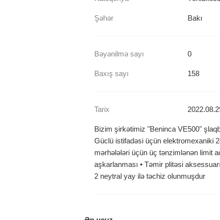
Şəhər
Bakı
Bəyənilmə sayı
0
Baxış sayı
158
Tarix
2022.08.2
Bizim şirkətimiz "Beninca VE500" şlaqba
Güclü istifadəsi üçün elektromexaniki
mərhələləri üçün üç tənzimlənən limit 
aşkarlanması • Təmir plitəsi aksessuarı
2 neytral yay ilə təchiz olunmuşdur
Ən ucuz