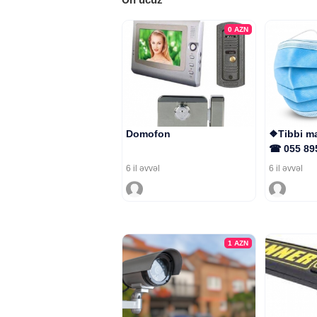
0
AZN
Domofon
❖Tibbi ma
☎ 055 89
6 il əvvəl
6 il əvvəl
1
AZN