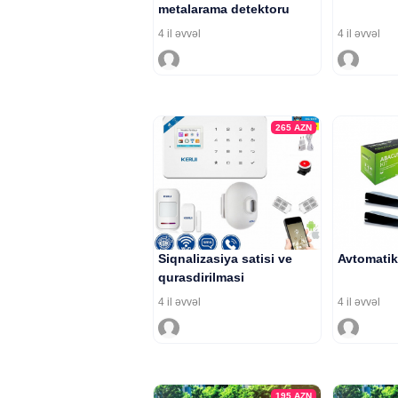
metalarama detektoru
4 il əvvəl
4 il əvvəl
265
AZN
Siqnalizasiya satisi ve
Avtomatik 
qurasdirilmasi
4 il əvvəl
4 il əvvəl
195
AZN