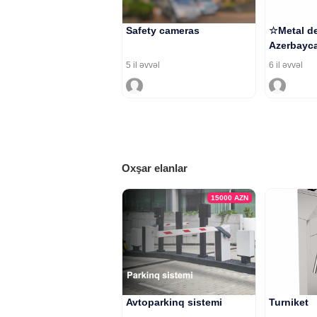
Safety cameras
☆Metal de
Azerbayca
5 il əvvəl
6 il əvvəl
Oxşar elanlar
15000
AZN
Avtoparkinq sistemi
Turniket