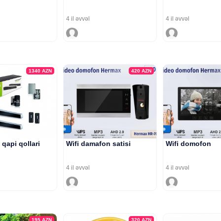
4 il əvvəl
4 il əvvəl
1340
AZN
420
AZN
qapi qollari
Wifi damafon satisi
Wifi domofon
4 il əvvəl
4 il əvvəl
195
AZN
320
AZN