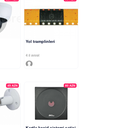
Yol tramplinleri
4 il əvvəl
45
AZN
80
AZN
Kartla kecid sistemi satisi