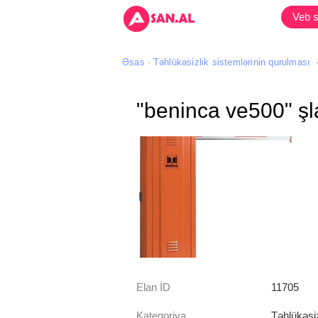
Veb s
Əsas
Təhlükəsizlik sistemlərinin qurulması
"beninca ve500" ş
Elan İD
11705
Kateqoriya
Təhlükəsiz