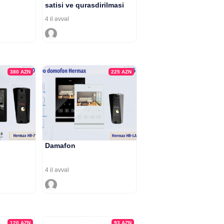
satisi ve qurasdirilmasi
4 il əvvəl
380
AZN
225
AZN
Damafon
4 il əvvəl
120
AZN
93
AZN