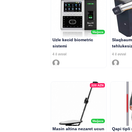
Mağaza
Uzle kecid biometric
Slaqbaum
sistemi
tehlukesiz
4 il əvvəl
4 il əvvəl
320
AZN
Mağaza
Masin altina nezaret ucun
Qapi tipli