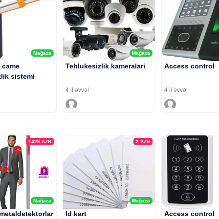
Mağaza
Mağaza
 came
Tehlukesizlik kameralari
Access control
lik sistemi
4 il əvvəl
4 il əvvəl
1428
AZN
2
AZN
Mağaza
Mağaza
 metaldetektorlar
Id kart
Access control