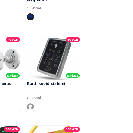
şlaqbaum
4 il əvvəl
40
AZN
60
AZN
Mağaza
Mağaza
merasi
Kartli kecid sistemi
4 il əvvəl
560
AZN
330
AZN