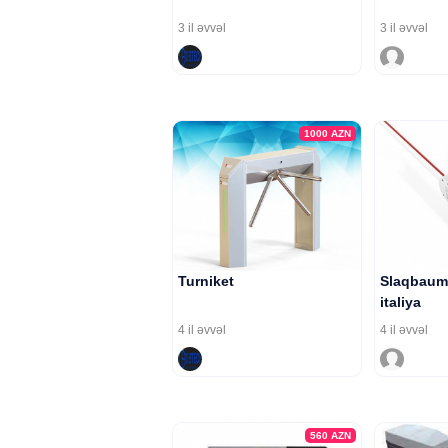
3 il əvvəl
3 il əvvəl
1000
AZN
Turniket
Slaqbaum 
italiya
4 il əvvəl
4 il əvvəl
560
AZN