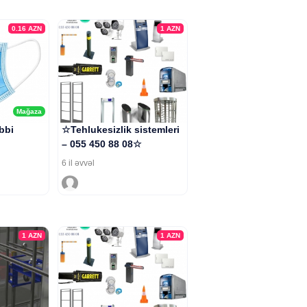
0.16
AZN
1
AZN
Mağaza
ibbi
☆Tehlukesizlik sistemleri
– 055 450 88 08☆
6 il əvvəl
1
AZN
1
AZN