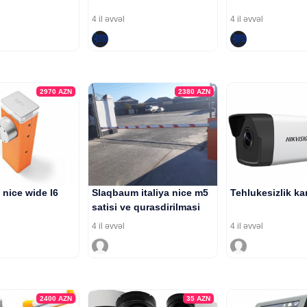
4 il əvvəl
4 il əvvəl
2970
AZN
2380
AZN
nice wide l6
Slaqbaum italiya nice m5
Tehlukesizlik ka
satisi ve qurasdirilmasi
4 il əvvəl
4 il əvvəl
2400
AZN
35
AZN