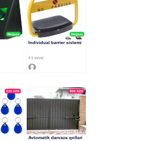
Mağaza
Mağaza
Individual barrier sistemi
4 il əvvəl
220
AZN
900
AZN
Avtomatik darvaza qollari