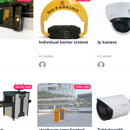
Individual barrier sistemi
Ip kamera
4 il əvvəl
4 il əvvəl
38148
AZN
1750
AZN
zi
şlaqbaum arma kontrol
Tehlukesizlik