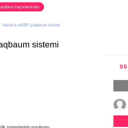
aytların hazırlanması
"beninca ve500" şlaqbaum sistemi
laqbaum sistemi
05
lik sistemlərinin qurulması