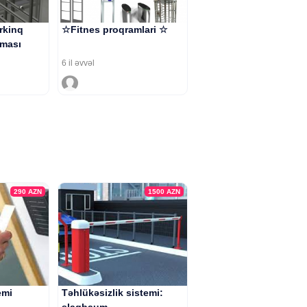
rkinq
☆Fitnes proqramlari ☆
lması
6 il əvvəl
290
AZN
1500
AZN
emi
Təhlükəsizlik sistemi: