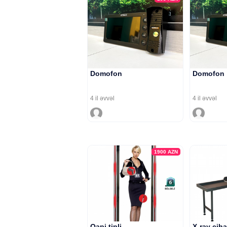
Domofon
Domofon
4 il əvvəl
4 il əvvəl
1900
AZN
Qapi tipli
X-ray ciha