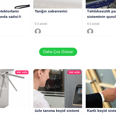
tektorlarin
Yanğın xəbərverici
Təhlükəsizlik pa
nda satisi☆
sisteminin quru
5 il əvvəl
4 il əvvəl
Daha Çox Göstər
990
AZN
500
AZN
üzlə tanıma keçid sistemi
Kartlı keçid sist