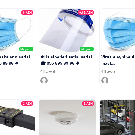
0
AZN
0.01
AZN
Mağaza
Mağaza
skalarin satisi
❖Uz siperleri satisi satisi
Virus əleyhinə t
5 69 96 ❖
☎ 055 895 69 96 ❖
maska
6 il əvvəl
6 il əvvəl
1
AZN
1
AZN