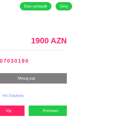
Elan yerləşdir
Giriş
1900 AZN
07030190
Mesaj yaz
Hd Solutions
Vip
Premium