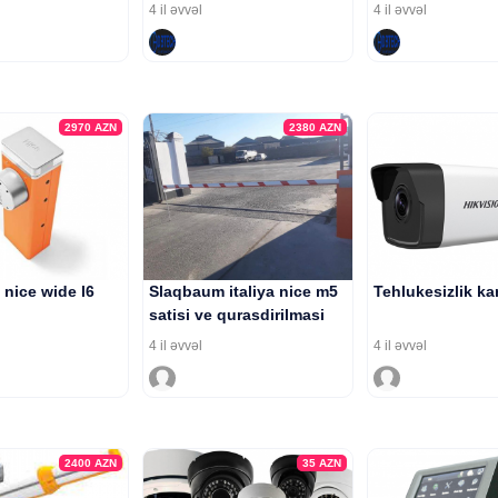
4 il əvvəl
4 il əvvəl
2970
AZN
2380
AZN
nice wide l6
Slaqbaum italiya nice m5
Tehlukesizlik ka
satisi ve qurasdirilmasi
4 il əvvəl
4 il əvvəl
2400
AZN
35
AZN