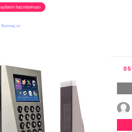
aytların hazırlanması
Barmaq izi
05