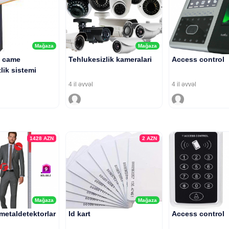
Mağaza
Mağaza
 came
Tehlukesizlik kameralari
Access control
lik sistemi
4 il əvvəl
4 il əvvəl
1428
AZN
2
AZN
Mağaza
Mağaza
 metaldetektorlar
Id kart
Access control