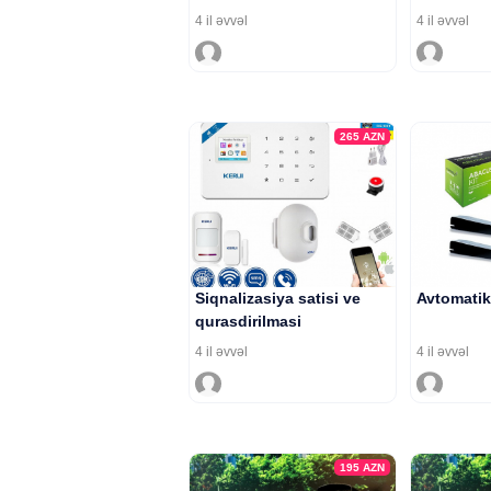
4 il əvvəl
4 il əvvəl
265
AZN
Siqnalizasiya satisi ve
Avtomatik 
qurasdirilmasi
4 il əvvəl
4 il əvvəl
195
AZN