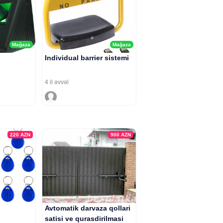
Mağaza
Mağaza
Individual barrier sistemi
4 il əvvəl
220
AZN
900
AZN
Avtomatik darvaza qollari
satisi ve qurasdirilmasi