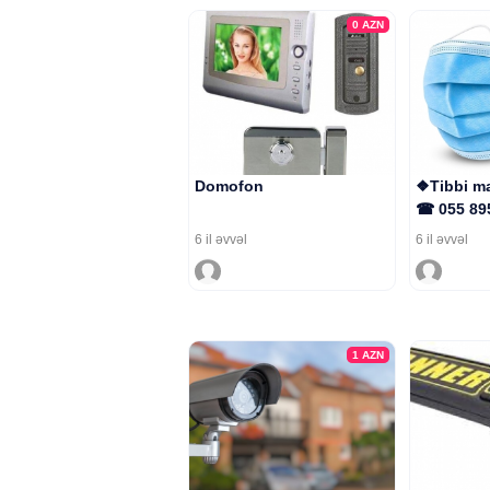
0
AZN
Domofon
❖Tibbi ma
☎ 055 89
6 il əvvəl
6 il əvvəl
1
AZN