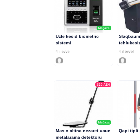
Mağaza
Uzle kecid biometric
Slaqbaum
sistemi
tehlukesiz
4 il əvvəl
4 il əvvəl
320
AZN
Mağaza
Masin altina nezaret ucun
Qapi tipli
metalarama detektoru