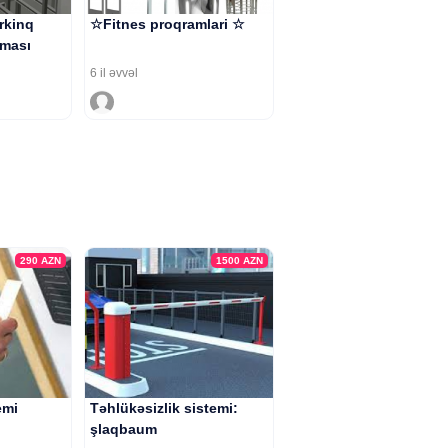
rkinq
☆Fitnes proqramlari ☆
lması
6 il əvvəl
290
AZN
1500
AZN
emi
Təhlükəsizlik sistemi:
şlaqbaum