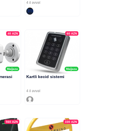
4 il əvvəl
40
AZN
60
AZN
Mağaza
Mağaza
merasi
Kartli kecid sistemi
4 il əvvəl
560
AZN
330
AZN