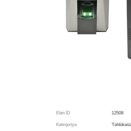
Elan İD
12508
Kateqoriya
Təhlükəsiz