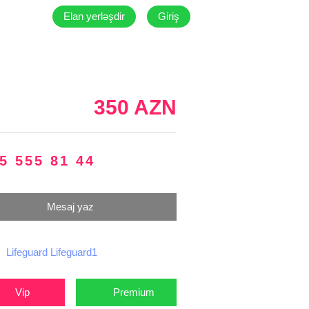
Elan yerləşdir
Giriş
350 AZN
5 555 81 44
Mesaj yaz
Lifeguard Lifeguard1
Vip
Premium