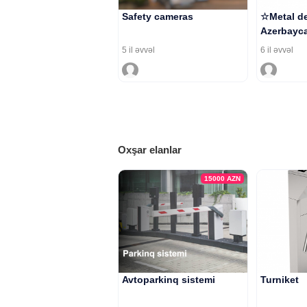
Safety cameras
☆Metal de
Azerbayca
5 il əvvəl
6 il əvvəl
Oxşar elanlar
15000
AZN
Avtoparkinq sistemi
Turniket