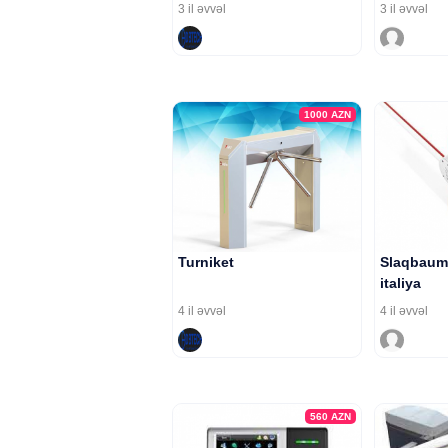
3 il əvvəl
3 il əvvəl
1000
AZN
Turniket
Slaqbaum 
italiya
4 il əvvəl
4 il əvvəl
560
AZN