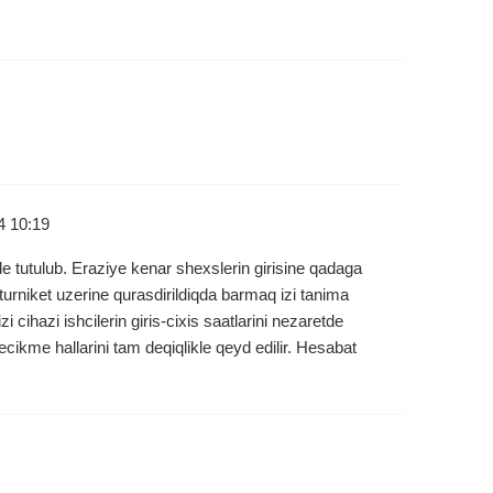
4 10:19
rde tutulub. Eraziye kenar shexslerin girisine qadaga
turniket uzerine qurasdirildiqda barmaq izi tanima
i cihazi ishcilerin giris-cixis saatlarini nezaretde
ecikme hallarini tam deqiqlikle qeyd edilir. Hesabat