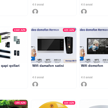
4 il əvvəl
4 il əvvəl
1340
AZN
420
AZN
qapi qollari
Wifi damafon satisi
Wifi domofon
4 il əvvəl
4 il əvvəl
195
AZN
320
AZN