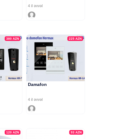
4 il əvvəl
380
AZN
225
AZN
Damafon
4 il əvvəl
120
AZN
93
AZN