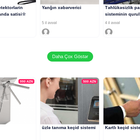
tektorlarin
Yanğın xəbərverici
Təhlükəsizlik pa
nda satisi☆
sisteminin quru
5 il əvvəl
4 il əvvəl
Daha Çox Göstər
990
AZN
500
AZN
üzlə tanıma keçid sistemi
Kartlı keçid sist