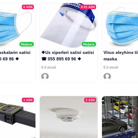
0
AZN
0.01
AZN
Mağaza
Mağaza
skalarin satisi
❖Uz siperleri satisi satisi
Virus əleyhinə t
5 69 96 ❖
☎ 055 895 69 96 ❖
maska
6 il əvvəl
6 il əvvəl
1
AZN
1
AZN