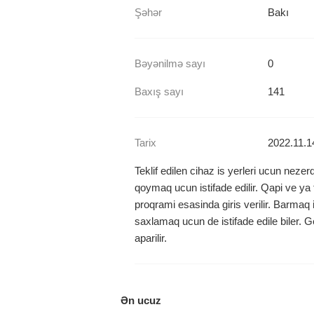
Şəhər
Bakı
Bəyənilmə sayı
0
Baxış sayı
141
Tarix
2022.11.1
Teklif edilen cihaz is yerleri ucun neze
qoymaq ucun istifade edilir. Qapi ve ya 
proqrami esasinda giris verilir. Barmaq iz
saxlamaq ucun de istifade edile biler. G
aparilir.
Ən ucuz