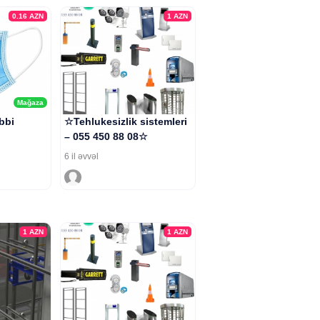
0.16
AZN
1
AZN
Mağaza
ibbi
☆Tehlukesizlik sistemleri
– 055 450 88 08☆
6 il əvvəl
1
AZN
1
AZN