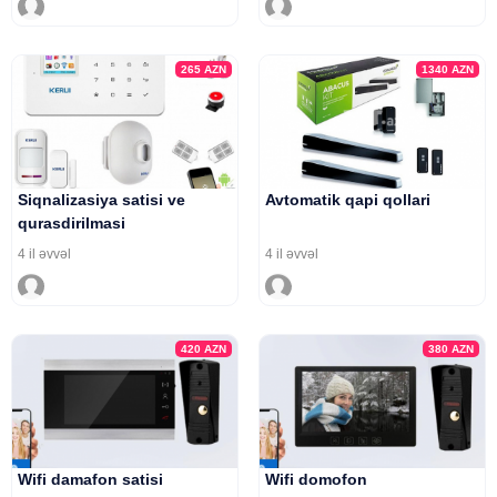
265
AZN
1340
AZN
Siqnalizasiya satisi ve
Avtomatik qapi qollari
qurasdirilmasi
4 il əvvəl
4 il əvvəl
420
AZN
380
AZN
Wifi damafon satisi
Wifi domofon