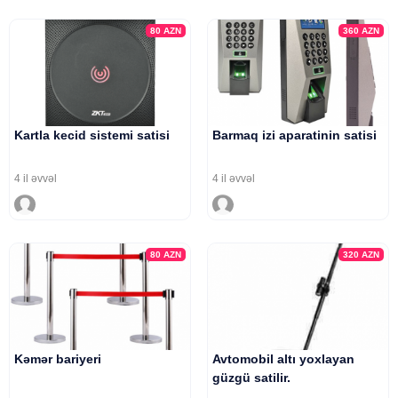
80
AZN
360
AZN
Kartla kecid sistemi satisi
Barmaq izi aparatinin satisi
4 il əvvəl
4 il əvvəl
80
AZN
320
AZN
Kəmər bariyeri
Avtomobil altı yoxlayan
güzgü satilir.