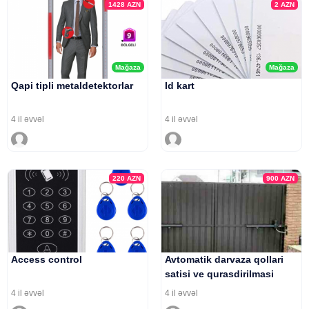
1428
AZN
2
AZN
Mağaza
Mağaza
Qapi tipli metaldetektorlar
Id kart
4 il əvvəl
4 il əvvəl
220
AZN
900
AZN
Access control
Avtomatik darvaza qollari
satisi ve qurasdirilmasi
4 il əvvəl
4 il əvvəl