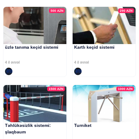
500
AZN
290
AZN
üzlə tanıma keçid sistemi
Kartlı keçid sistemi
4 il əvvəl
4 il əvvəl
1500
AZN
1000
AZN
Təhlükəsizlik sistemi:
Turniket
şlaqbaum