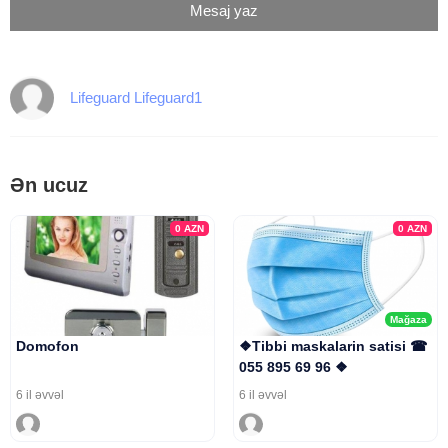
Mesaj yaz
Lifeguard Lifeguard1
Ən ucuz
0
AZN
0
AZN
Mağaza
Domofon
❖Tibbi maskalarin satisi ☎
055 895 69 96 ❖
6 il əvvəl
6 il əvvəl