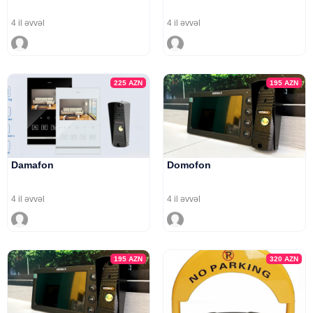
4 il əvvəl
4 il əvvəl
225
AZN
195
AZN
Damafon
Domofon
4 il əvvəl
4 il əvvəl
195
AZN
320
AZN