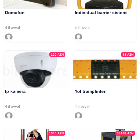
Domofon
Individual barrier sistemi
4 il əvvəl
4 il əvvəl
120
AZN
93
AZN
Ip kamera
Yol tramplinleri
4 il əvvəl
4 il əvvəl
1900
AZN
38148
AZN