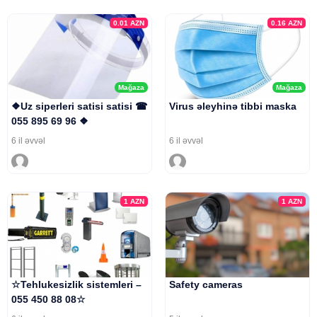
0.01
AZN
0.16
AZN
Mağaza
Mağaza
❖Uz siperleri satisi satisi ☎
Virus əleyhinə tibbi maska
055 895 69 96 ❖
6 il əvvəl
6 il əvvəl
1
AZN
1
AZN
☆Tehlukesizlik sistemleri –
Safety cameras
055 450 88 08☆