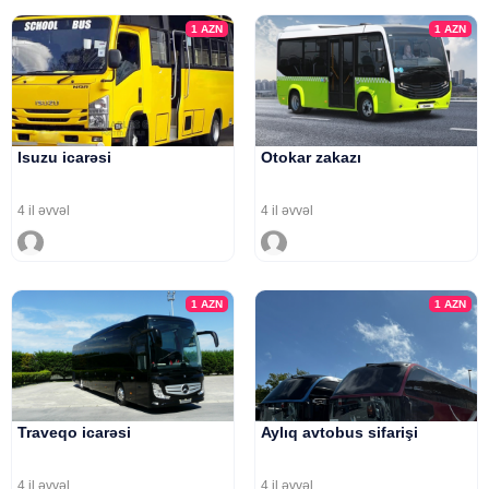
1
AZN
1
AZN
Isuzu icarəsi
Otokar zakazı
4 il əvvəl
4 il əvvəl
1
AZN
1
AZN
Traveqo icarəsi
Aylıq avtobus sifarişi
4 il əvvəl
4 il əvvəl