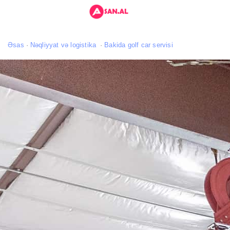
Əsas
Nəqliyyat və logistika
Bakida golf car servisi