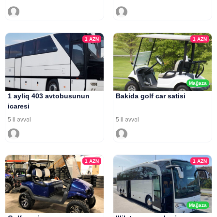
1
AZN
1
AZN
Mağaza
1 ayliq 403 avtobusunun
Bakida golf car satisi
icaresi
5 il əvvəl
5 il əvvəl
1
AZN
1
AZN
Mağaza