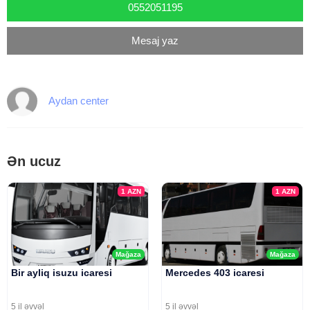
0552051195
Mesaj yaz
Aydan center
Ən ucuz
1
AZN
1
AZN
Mağaza
Mağaza
Bir ayliq isuzu icaresi
Mercedes 403 icaresi
5 il əvvəl
5 il əvvəl