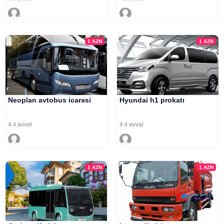
1
AZN
1
AZN
Neoplan avtobus icarəsi
Hyundai h1 prokatı
4 il əvvəl
4 il əvvəl
1
AZN
1
AZN