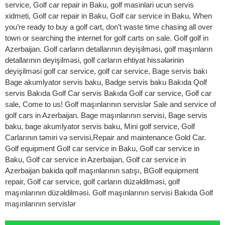
service, Golf car repair in Baku, golf masinlari ucun servis
xidmeti, Golf car repair in Baku, Golf car service in Baku, When
you’re ready to buy a golf cart, don’t waste time chasing all over
town or searching the internet for golf carts on sale. Golf golf in
Azerbaijan. Golf carların detallarının deyişilməsi, golf maşınların
detallarının deyişilməsi, golf carların ehtiyat hissələrinin
deyişilməsi golf car service, golf car service, Bage servis bakı
Bage akumlyator servis baku, Badge servis baku Bakıda Qolf
servis Bakıda Golf Car servis Bakıda Golf car service, Golf car
sale, Come to us! Golf maşınlarının servislər Sale and service of
golf cars in Azerbaijan. Bage maşınlarının servisi, Bage servis
baku, bage akumlyator servis baku, Mini golf service, Golf
Carlarının təmiri və servisi,Repair and maintenance Gold Car.
Golf equipment Golf car service in Baku, Golf car service in
Baku, Golf car service in Azerbaijan, Golf car service in
Azerbaijan bakida qolf maşınlarının satışı, BGolf equipment
repair, Golf car service, golf carların düzəldilməsi, golf
maşınlarının düzəldilməsi. Golf maşınlarının servisi Bakıda Golf
maşınlarının servislər