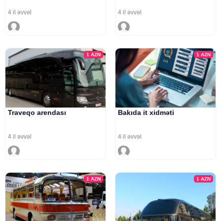
4 il əvvəl
4 il əvvəl
1
AZN
1
AZN
Traveqo arendası
Bakıda it xidməti
4 il əvvəl
4 il əvvəl
1
AZN
1
AZN