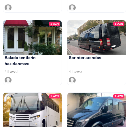
1
AZN
1
AZN
Bakıda tentlərin
Sprinter arendası
hazırlanması
4 il əvvəl
4 il əvvəl
1
AZN
1
AZN