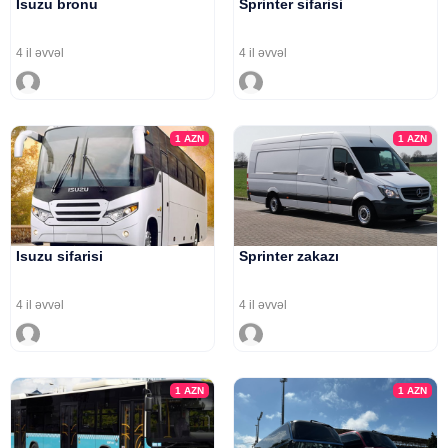
Isuzu bronu
Sprinter sifarisi
4 il əvvəl
4 il əvvəl
1
AZN
1
AZN
Isuzu sifarisi
Sprinter zakazı
4 il əvvəl
4 il əvvəl
1
AZN
1
AZN