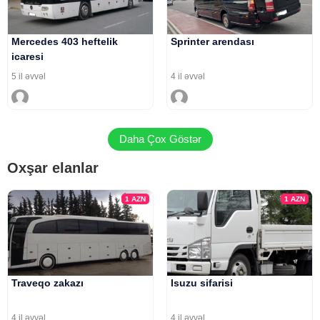
Mercedes 403 heftelik
Sprinter arendası
icaresi
5 il əvvəl
4 il əvvəl
Daha Çox Göstər
Oxşar elanlar
1
AZN
1
AZN
Traveqo zakazı
Isuzu sifarisi
4 il əvvəl
4 il əvvəl