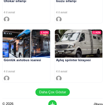
Otokar sifarişi
Isuzu sifarişi
4 il əvvəl
4 il əvvəl
1
AZN
1
AZN
Günlük avtobus icarəsi
Aylıq sprinter kirayəsi
4 il əvvəl
4 il əvvəl
Daha Çox Göstər
+
© 2026
Əlaqə