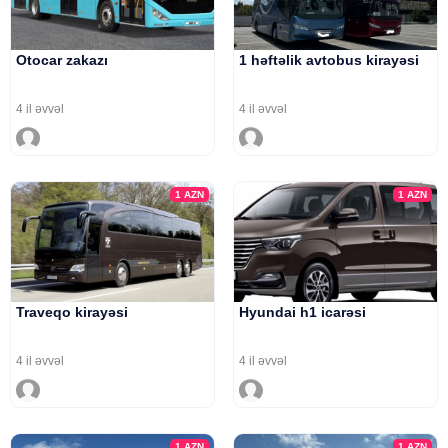
Otocar zakazı
1 həftəlik avtobus kirayəsi
4 il əvvəl
4 il əvvəl
1
AZN
1
AZN
Traveqo kirayəsi
Hyundai h1 icarəsi
4 il əvvəl
4 il əvvəl
1
AZN
1
AZN