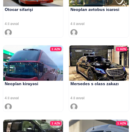
Otocar sifarişi
Neoplan avtobus icarəsi
4 il əvvəl
4 il əvvəl
1
AZN
1
AZN
Neoplan kirayəsi
Mersedes s class zakazı
4 il əvvəl
4 il əvvəl
1
AZN
1
AZN