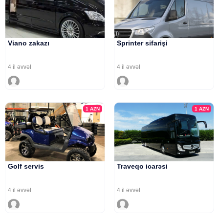
Viano zakazı
Sprinter sifarişi
4 il əvvəl
4 il əvvəl
1
AZN
1
AZN
Golf servis
Traveqo icarəsi
4 il əvvəl
4 il əvvəl