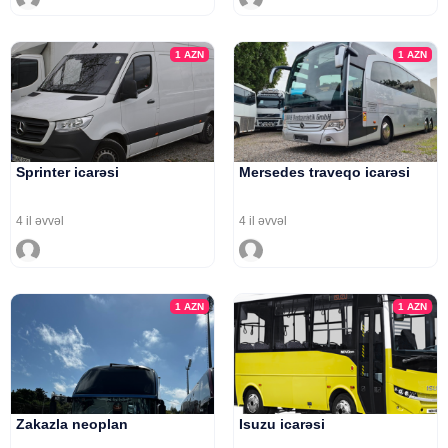
1
AZN
1
AZN
Sprinter icarəsi
Mersedes traveqo icarəsi
4 il əvvəl
4 il əvvəl
1
AZN
1
AZN
Zakazla neoplan
Isuzu icarəsi