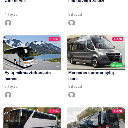
Golf servis
Illik traveqo zakazi
4 il əvvəl
5 il əvvəl
1
AZN
1
AZN
Mağaza
Ayliq mikroavtobuslarin
Mercedes sprinter ayliq
icaresi
icare
5 il əvvəl
5 il əvvəl
1
AZN
1
AZN