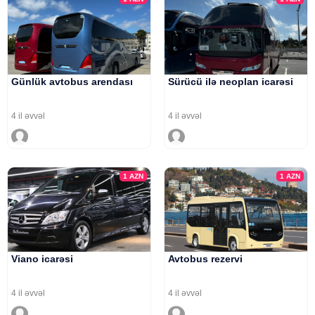
Günlük avtobus arendası
Sürücü ilə neoplan icarəsi
4 il əvvəl
4 il əvvəl
1
AZN
1
AZN
Viano icarəsi
Avtobus rezervi
4 il əvvəl
4 il əvvəl