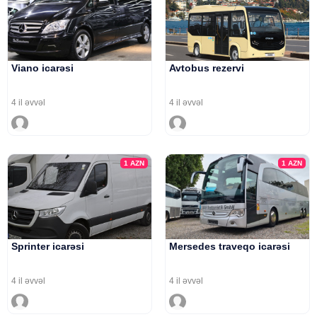
Viano icarəsi
Avtobus rezervi
4 il əvvəl
4 il əvvəl
1
AZN
1
AZN
Sprinter icarəsi
Mersedes traveqo icarəsi
4 il əvvəl
4 il əvvəl