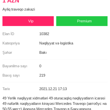
1 AZN
Ayliq traveqo zakazi
Vip
Premium
Elan İD
10382
Kateqoriya
Nəqliyyat və logistika
Şəhər
Bakı
Bəyənilmə sayı
0
Baxış sayı
219
Tarix
2021.12.21 17:13
49 Yerlik nəqliyyat xidmətləri 49 oturacaqlıq nəqliyyatların icarəsi
49 nəfərlik nəqliyyatların kirayəsi Mercedes Traveqo (автобус на
50-55 мест) Аренда Mercedes Travego в Баку,аренда