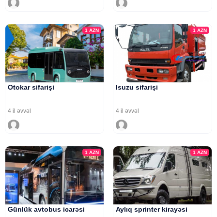
1
AZN
1
AZN
Otokar sifarişi
Isuzu sifarişi
4 il əvvəl
4 il əvvəl
1
AZN
1
AZN
Günlük avtobus icarəsi
Aylıq sprinter kirayəsi