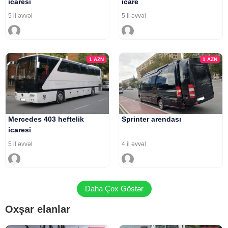
icaresi
icare
5 il əvvəl
5 il əvvəl
1
AZN
1
AZN
Mercedes 403 heftelik
Sprinter arendası
icaresi
5 il əvvəl
4 il əvvəl
Daha Çox Göstər
Oxşar elanlar