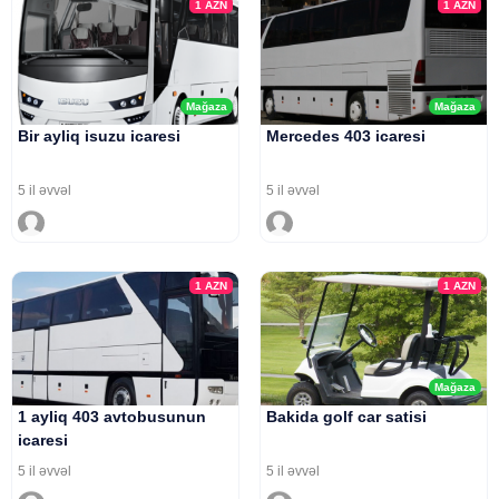
1
AZN
1
AZN
Mağaza
Mağaza
Bir ayliq isuzu icaresi
Mercedes 403 icaresi
5 il əvvəl
5 il əvvəl
1
AZN
1
AZN
Mağaza
1 ayliq 403 avtobusunun
Bakida golf car satisi
icaresi
5 il əvvəl
5 il əvvəl