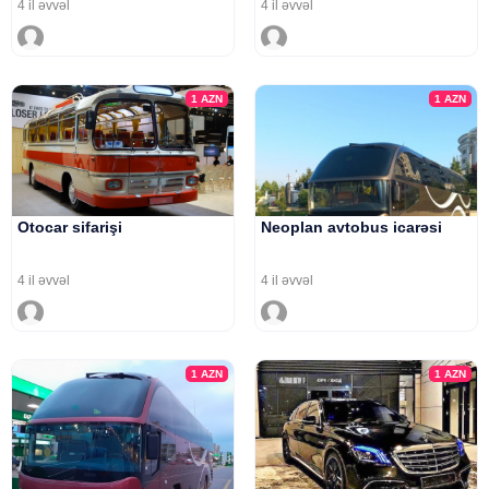
4 il əvvəl
4 il əvvəl
1
AZN
1
AZN
Otocar sifarişi
Neoplan avtobus icarəsi
4 il əvvəl
4 il əvvəl
1
AZN
1
AZN