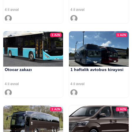
4 il əvvəl
4 il əvvəl
1
AZN
1
AZN
Otocar zakazı
1 həftəlik avtobus kirayəsi
4 il əvvəl
4 il əvvəl
1
AZN
1
AZN