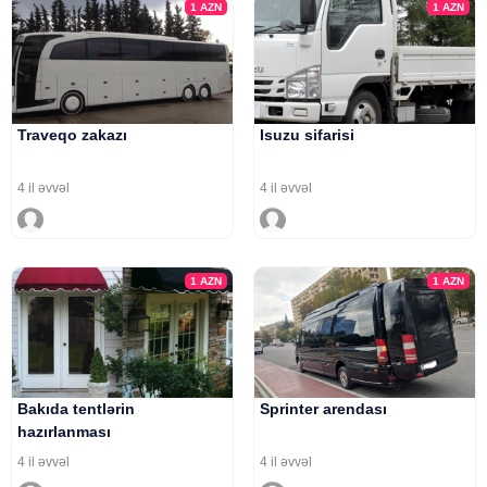
1
AZN
1
AZN
Traveqo zakazı
Isuzu sifarisi
4 il əvvəl
4 il əvvəl
1
AZN
1
AZN
Bakıda tentlərin
Sprinter arendası
hazırlanması
4 il əvvəl
4 il əvvəl