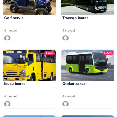
Golf servis
Traveqo icarəsi
4 il əvvəl
4 il əvvəl
1
AZN
1
AZN
Isuzu icarəsi
Otokar zakazı
4 il əvvəl
4 il əvvəl