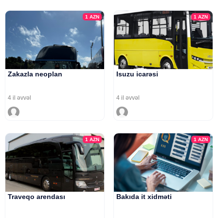
1
AZN
1
AZN
Zakazla neoplan
Isuzu icarəsi
4 il əvvəl
4 il əvvəl
1
AZN
1
AZN
Traveqo arendası
Bakıda it xidməti