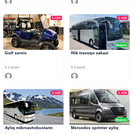
1
AZN
1
AZN
Mağaza
Golf servis
Illik traveqo zakazi
4 il əvvəl
5 il əvvəl
1
AZN
1
AZN
Mağaza
Ayliq mikroavtobuslarin
Mercedes sprinter ayliq