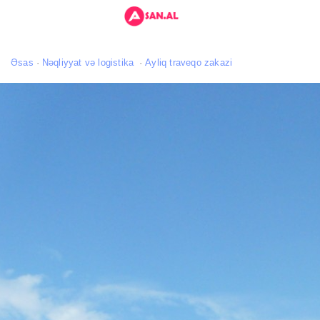
Əsas
Nəqliyyat və logistika
Ayliq traveqo zakazi