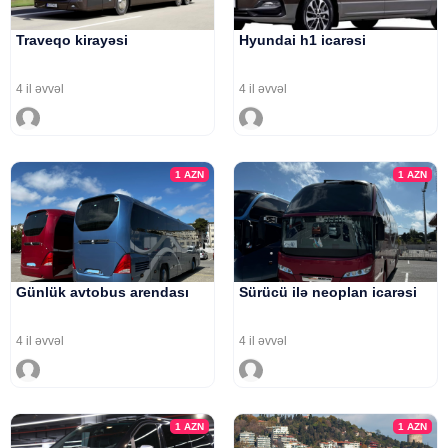
Traveqo kirayəsi
Hyundai h1 icarəsi
4 il əvvəl
4 il əvvəl
1
AZN
1
AZN
Günlük avtobus arendası
Sürücü ilə neoplan icarəsi
4 il əvvəl
4 il əvvəl
1
AZN
1
AZN