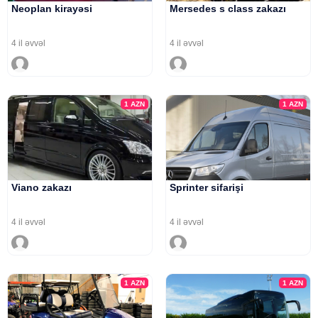
Neoplan kirayəsi
Mersedes s class zakazı
4 il əvvəl
4 il əvvəl
1
AZN
1
AZN
Viano zakazı
Sprinter sifarişi
4 il əvvəl
4 il əvvəl
1
AZN
1
AZN