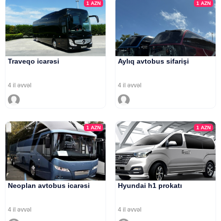
1
AZN
1
AZN
Traveqo icarəsi
Aylıq avtobus sifarişi
4 il əvvəl
4 il əvvəl
1
AZN
1
AZN
Neoplan avtobus icarəsi
Hyundai h1 prokatı
4 il əvvəl
4 il əvvəl