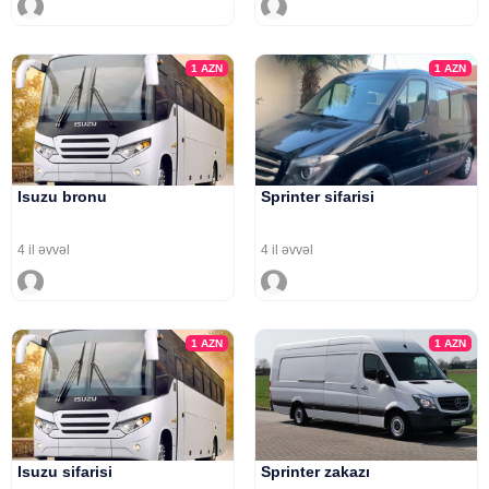
1
AZN
1
AZN
Isuzu bronu
Sprinter sifarisi
4 il əvvəl
4 il əvvəl
1
AZN
1
AZN
Isuzu sifarisi
Sprinter zakazı