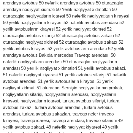
arendaya avtobus 50 nəfərlik arendaya avtobus 50 oturacaqlıq
arendaya nəqliyyat xidməti 50 Yerlik nəqliyyat xidmətləri 50
oturacaqlıq nəqliyyatların icarəsi 50 nəfərlik nəqliyyatların kirayəsi
50 yerlik nəqliyyatların kirayəsi 52 nəfərlik avtobus arendası 52
yerlik avtobusların kirayəsi 52 yerlik nəqliyyat xidməti 52
oturacaqlıq avtobus sifarişi 52 oturacaqlıq avtobus zakazı 52
oturacaqlıq nəqliyyat xidməti 52 oturacaqlıq avtobus zakazı 52
yerlik avtobus kirayəsi 52 yerlik avtobusların arendası 52 yerlik
arendaya avtobus Вakıda mercedes Traveqo arendası, 50
nəfərlik nəqliyyatların arendası 50 oturacaqlıq nəqliyyatların
arendası 50 yerılik nəqliyyat xidmətləri 51 yerlik avtobus zakazi,
51 nəfərlik nəqliyyat kiyarəsi 51 yerlik avtobus sifarişi 51 nəfərlik
avtobus arendası 51 yerlik avtobusların kirayəsi 51 yerlik
nəqliyyat xidməti 51 oturacaql Sernişin neqliyyatlarının prokatı,
nəqliyyatların sifarişi, nəqliyyatların arendası, nəqliyyatların
kirayəsi, nəqliyyatların icarəsi, turlara avtobus sifarişi, turlara
avtobus zakazi, turlara avtobus arendası, turlara avtobus
arendası, turlara avtobus zakazları, traveqo nefer traveqo
kirayesi, traveqo icaresi, traveqo arendasi, traveqo sifarishi 49
yerlik avtobus zakazi, 49 nəfərlik nəqliyyat kiyarəsi 49 yerlik