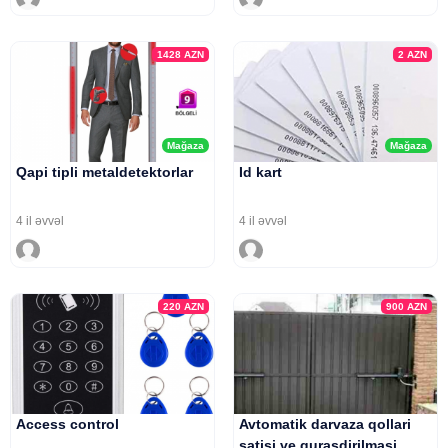
1428
AZN
2
AZN
Mağaza
Mağaza
Qapi tipli metaldetektorlar
Id kart
4 il əvvəl
4 il əvvəl
220
AZN
900
AZN
Access control
Avtomatik darvaza qollari
satisi ve qurasdirilmasi