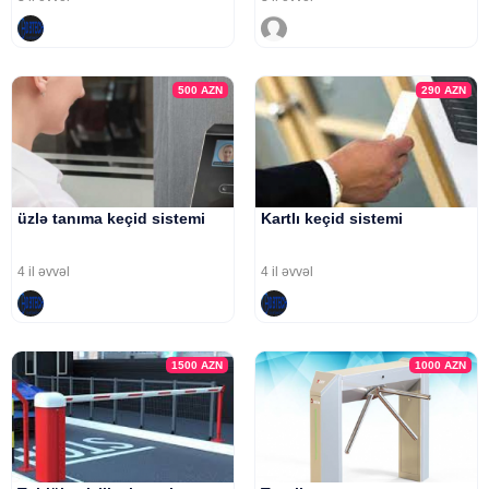
500
AZN
290
AZN
üzlə tanıma keçid sistemi
Kartlı keçid sistemi
4 il əvvəl
4 il əvvəl
1500
AZN
1000
AZN