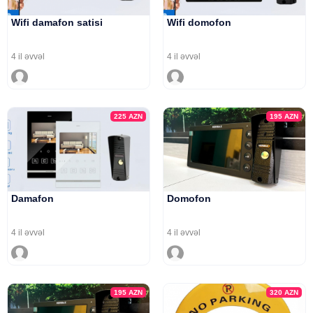
Wifi damafon satisi
Wifi domofon
4 il əvvəl
4 il əvvəl
225
AZN
195
AZN
Damafon
Domofon
4 il əvvəl
4 il əvvəl
195
AZN
320
AZN