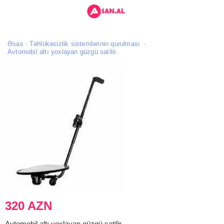
Əsas
Təhlükəsizlik sistemlərinin qurulması
Avtomobil altı yoxlayan güzgü satilir.
320 AZN
Avtomobil altı yoxlayan güzgü satilir.