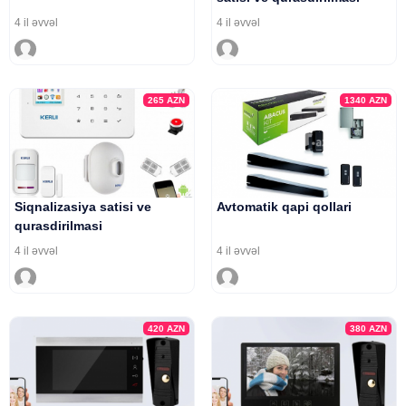
4 il əvvəl
4 il əvvəl
265
AZN
1340
AZN
Siqnalizasiya satisi ve
Avtomatik qapi qollari
qurasdirilmasi
4 il əvvəl
4 il əvvəl
420
AZN
380
AZN