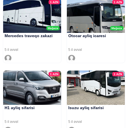
1
AZN
1
AZN
Mağaza
Mağaza
Mercedes traveqo zakazi
Otocar ayliq icaresi
5 il əvvəl
5 il əvvəl
1
AZN
1
AZN
H1 ayliq sifarisi
Isuzu ayliq sifarisi
5 il əvvəl
5 il əvvəl