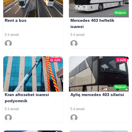
Mağaza
Rent a bus
Mercedes 403 heftelik
icaresi
5 il əvvəl
5 il əvvəl
11
AZN
1
AZN
Mağaza
Kran aftosebet icaresi
Ayliq mercedes 403 sifarisi
podyomnik
5 il əvvəl
5 il əvvəl