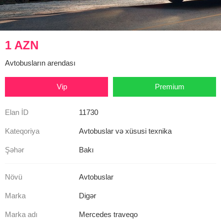
1 AZN
Avtobusların arendası
Vip
Premium
Elan İD
11730
Kateqoriya
Avtobuslar və xüsusi texnika
Şəhər
Bakı
Növü
Avtobuslar
Marka
Digər
Marka adı
Mercedes traveqo