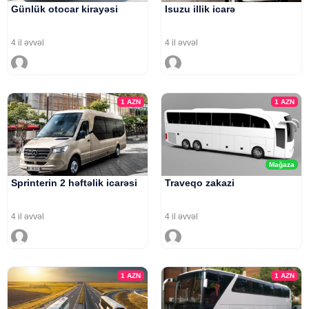
Günlük otocar kirayəsi
Isuzu illik icarə
4 il əvvəl
4 il əvvəl
1
AZN
1
AZN
Mağaza
Sprinterin 2 həftəlik icarəsi
Traveqo zakazi
4 il əvvəl
4 il əvvəl
1
AZN
1
AZN