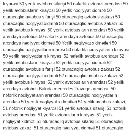
kiyarəsi 50 yerlik avtobus sifarişi 50 nəfərlik avtobus arendası 50
yerlik avtobusların kirayəsi 50 yerlik nəqliyyat xidməti 50
oturacaqlıq avtobus sifarişi 50 oturacaqlıq avtobus zakazı 50
oturacaqlıq nəqliyyat xidməti 50 oturacaqlıq avtobus zakazı 50
yerlik avtobus kirayəsi 50 yerlik avtobusların arendası 50 yerlik
arendaya avtobus 50 nəfərlik arendaya avtobus 50 oturacaqlıq
arendaya nəqliyyat xidməti 50 Yerlik nəqliyyat xidmətləri 50
oturacaqlıq nəqliyyatların icarəsi 50 nəfərlik nəqliyyatların kirayəsi
50 yerlik nəqliyyatların kirayəsi 52 nəfərlik avtobus arendası 52
yerlik avtobusların kirayəsi 52 yerlik nəqliyyat xidməti 52
oturacaqlıq avtobus sifarişi 52 oturacaqlıq avtobus zakazı 52
oturacaqlıq nəqliyyat xidməti 52 oturacaqlıq avtobus zakazı 52
yerlik avtobus kirayəsi 52 yerlik avtobusların arendası 52 yerlik
arendaya avtobus Вakıda mercedes Traveqo arendası, 50
nəfərlik nəqliyyatların arendası 50 oturacaqlıq nəqliyyatların
arendası 50 yerılik nəqliyyat xidmətləri 51 yerlik avtobus zakazi,
51 nəfərlik nəqliyyat kiyarəsi 51 yerlik avtobus sifarişi 51 nəfərlik
avtobus arendası 51 yerlik avtobusların kirayəsi 51 yerlik
nəqliyyat xidməti 51 oturacaqlıq avtobus sifarişi 51 oturacaqlıq
avtobus zakazı 51 oturacaqlıq nəqliyyat xidməti 51 oturacaqlıq