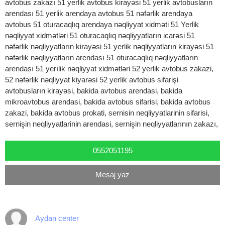
avtobus zakazı 51 yerlik avtobus kirayəsi 51 yerlik avtobusların
arendası 51 yerlik arendaya avtobus 51 nəfərlik arendaya
avtobus 51 oturacaqlıq arendaya nəqliyyat xidməti 51 Yerlik
nəqliyyat xidmətləri 51 oturacaqlıq nəqliyyatların icarəsi 51
nəfərlik nəqliyyatların kirayəsi 51 yerlik nəqliyyatların kirayəsi 51
nəfərlik nəqliyyatların arendası 51 oturacaqlıq nəqliyyatların
arendası 51 yerılik nəqliyyat xidmətləri 52 yerlik avtobus zakazi,
52 nəfərlik nəqliyyat kiyarəsi 52 yerlik avtobus sifarişi
avtobusların kirayəsi, bakida avtobus arendasi, bakida
mikroavtobus arendasi, bakida avtobus sifarisi, bakida avtobus
zakazi, bakida avtobus prokati, sernisin neqliyyatlarinin sifarisi,
sernişin neqliyyatlarinin arendasi, sernişin neqliyyatlarının zakazı,
0552051195
Mesaj yaz
Aydan center