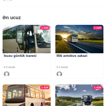
Ən ucuz
1
AZN
1
AZN
Isuzu günlük icarəsi
Illik avtobus zakazi
4 il əvvəl
5 il əvvəl
1
AZN
1
AZN