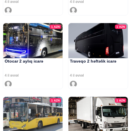
4 il əvvəl
4 il əvvəl
1
AZN
1
AZN
Otocar 2 aylıq icarə
Traveqo 2 həftəlik icarə
4 il əvvəl
4 il əvvəl
1
AZN
1
AZN