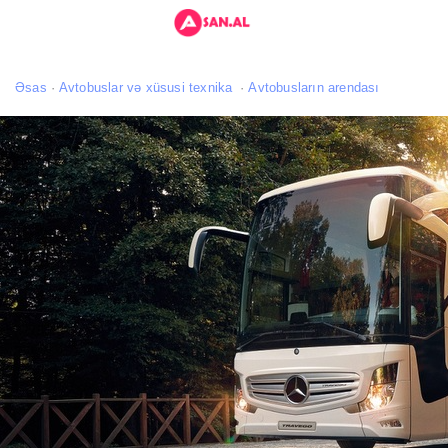
Əsas
Avtobuslar və xüsusi texnika
Avtobusların arendası