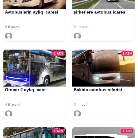
Avtobuslarin ayliq icaresi
şirkətlərə avtobus icarəsi
5 il əvvəl
5 il əvvəl
1
AZN
1
AZN
Otocar 2 aylıq icarə
Bakida avtobus sifarisi
4 il əvvəl
5 il əvvəl
1
AZN
1
AZN