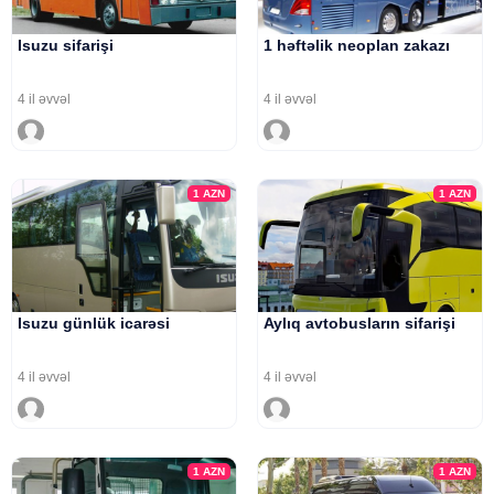
Isuzu sifarişi
1 həftəlik neoplan zakazı
4 il əvvəl
4 il əvvəl
1
AZN
1
AZN
Isuzu günlük icarəsi
Aylıq avtobusların sifarişi
4 il əvvəl
4 il əvvəl
1
AZN
1
AZN