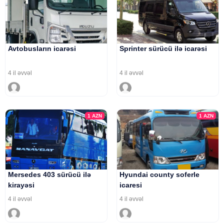
Avtobusların icarəsi
Sprinter sürücü ilə icarəsi
4 il əvvəl
4 il əvvəl
1
AZN
1
AZN
Mersedes 403 sürücü ilə
Hyundai county soferle
kirayəsi
icaresi
4 il əvvəl
4 il əvvəl