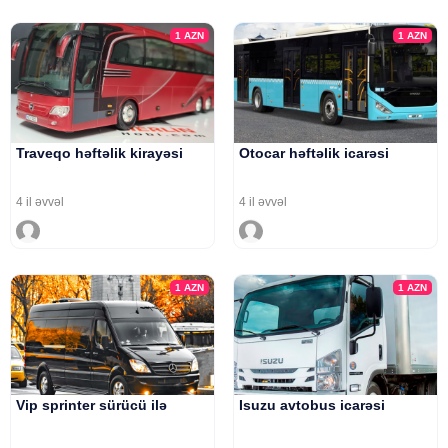
1
AZN
1
AZN
Traveqo həftəlik kirayəsi
Otocar həftəlik icarəsi
4 il əvvəl
4 il əvvəl
1
AZN
1
AZN
Vip sprinter sürücü ilə
Isuzu avtobus icarəsi