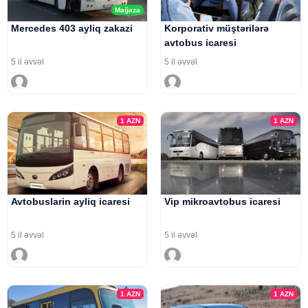
Mağaza
Mercedes 403 ayliq zakazi
Korporativ müştərilərə
avtobus icaresi
5 il əvvəl
5 il əvvəl
1
AZN
1
AZN
Avtobuslarin ayliq icaresi
Vip mikroavtobus icaresi
5 il əvvəl
5 il əvvəl
1
AZN
1
AZN