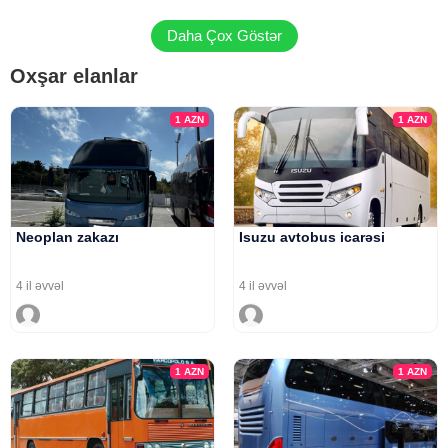
Daha Çox Göstər
Oxşar elanlar
1
AZN
1
AZN
Neoplan zakazı
Isuzu avtobus icarəsi
4 il əvvəl
4 il əvvəl
1
AZN
1
AZN