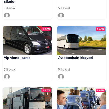
sifaris
5 il əvvəl
5 il əvvəl
1
AZN
1
AZN
Vip viano icaresi
Avtobuslarin kirayesi
5 il əvvəl
5 il əvvəl
1
AZN
1
AZN