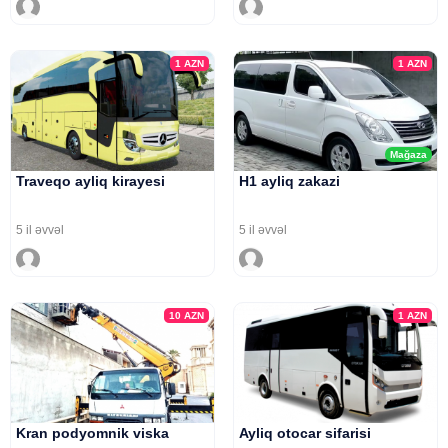
1
AZN
1
AZN
Mağaza
Traveqo ayliq kirayesi
H1 ayliq zakazi
5 il əvvəl
5 il əvvəl
10
AZN
1
AZN
Kran podyomnik viska
Ayliq otocar sifarisi