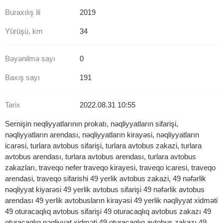
Buraxılış ili
2019
Yürüşü, km
34
Bəyənilmə sayı
0
Baxış sayı
191
Tarix
2022.08.31 10:55
Sernişin neqliyyatlarının prokatı, nəqliyyatların sifarişi,
nəqliyyatların arendası, nəqliyyatların kirayəsi, nəqliyyatların
icarəsi, turlara avtobus sifarişi, turlara avtobus zakazi, turlara
avtobus arendası, turlara avtobus arendası, turlara avtobus
zakazları, traveqo nefer traveqo kirayesi, traveqo icaresi, traveqo
arendasi, traveqo sifarishi 49 yerlik avtobus zakazi, 49 nəfərlik
nəqliyyat kiyarəsi 49 yerlik avtobus sifarişi 49 nəfərlik avtobus
arendası 49 yerlik avtobusların kirayəsi 49 yerlik nəqliyyat xidməti
49 oturacaqlıq avtobus sifarişi 49 oturacaqlıq avtobus zakazı 49
oturacaqlıq nəqliyyat xidməti 49 oturacaqlıq avtobus zakazı 49