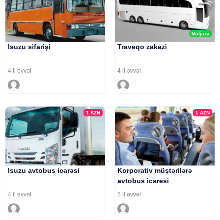
Mağaza
Isuzu sifarişi
Traveqo zakazi
4 il əvvəl
4 il əvvəl
1
AZN
1
AZN
Isuzu avtobus icarəsi
Korporativ müştərilərə
avtobus icaresi
4 il əvvəl
5 il əvvəl