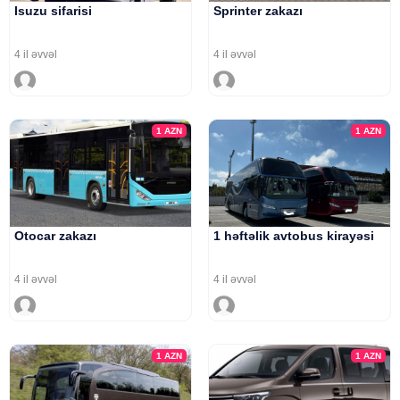
Isuzu sifarisi
Sprinter zakazı
4 il əvvəl
4 il əvvəl
1
AZN
1
AZN
Otocar zakazı
1 həftəlik avtobus kirayəsi
4 il əvvəl
4 il əvvəl
1
AZN
1
AZN