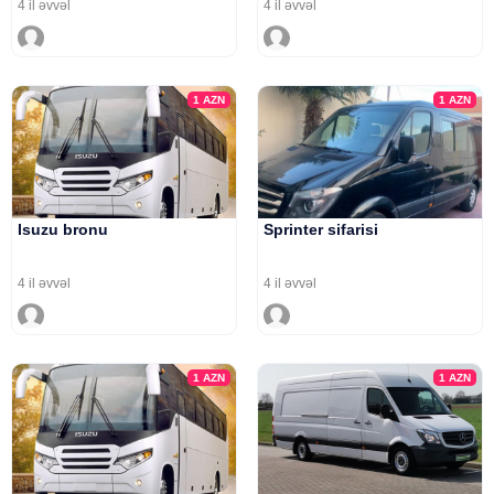
4 il əvvəl
4 il əvvəl
1
AZN
1
AZN
Isuzu bronu
Sprinter sifarisi
4 il əvvəl
4 il əvvəl
1
AZN
1
AZN