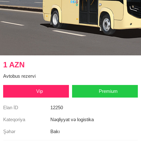
1 AZN
Avtobus rezervi
Vip
Premium
Elan İD
12250
Kateqoriya
Nəqliyyat və logistika
Şəhər
Bakı