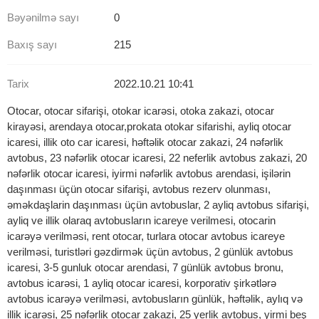
Bəyənilmə sayı
0
Baxış sayı
215
Tarix
2022.10.21 10:41
Otocar, otocar sifarişi, otokar icarəsi, otoka zakazi, otocar
kirayəsi, arendaya otocar,prokata otokar sifarishi, ayliq otocar
icaresi, illik oto car icaresi, həftəlik otocar zakazi, 24 nəfərlik
avtobus, 23 nəfərlik otocar icaresi, 22 neferlik avtobus zakazi, 20
nəfərlik otocar icaresi, iyirmi nəfərlik avtobus arendasi, işilərin
daşınması üçün otocar sifarişi, avtobus rezerv olunması,
əməkdaşlarin daşınması üçün avtobuslar, 2 ayliq avtobus sifarişi,
ayliq ve illik olaraq avtobusların icareye verilmesi, otocarin
icarəyə verilməsi, rent otocar, turlara otocar avtobus icareye
verilməsi, turistləri gəzdirmək üçün avtobus, 2 günlük avtobus
icaresi, 3-5 gunluk otocar arendasi, 7 günlük avtobus bronu,
avtobus icarəsi, 1 ayliq otocar icaresi, korporativ şirkətlərə
avtobus icarəyə verilməsi, avtobusların günlük, həftəlik, aylıq və
illik icarəsi, 25 nəfərlik otocar zakazi, 25 yerlik avtobus, yirmi beş