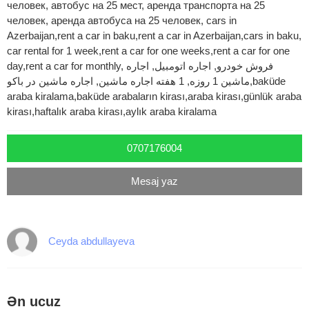
человек, автобус на 25 мест, аренда транспорта на 25
человек, аренда автобуса на 25 человек, cars in
Azerbaijan,rent a car in baku,rent a car in Azerbaijan,cars in baku,
car rental for 1 week,rent a car for one weeks,rent a car for one
day,rent a car for monthly, فروش خودرو, اجاره اتومبیل, اجاره
ماشین 1 روزه, 1 هفته اجاره ماشین, اجاره ماشین در باکو,baküde
araba kiralama,baküde arabaların kirası,araba kirası,günlük araba
kirası,haftalık araba kirası,aylık araba kiralama
0707176004
Mesaj yaz
Ceyda abdullayeva
Ən ucuz