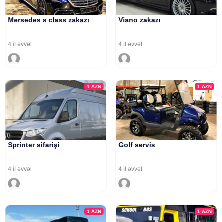
Mersedes s class zakazı
Viano zakazı
4 il əvvəl
4 il əvvəl
1
AZN
1
AZN
Sprinter sifarişi
Golf servis
4 il əvvəl
4 il əvvəl
1
AZN
1
AZN