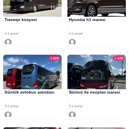
Traveqo kirayəsi
Hyundai h1 icarəsi
4 il əvvəl
4 il əvvəl
1
AZN
1
AZN
Günlük avtobus arendası
Sürücü ilə neoplan icarəsi
4 il əvvəl
4 il əvvəl