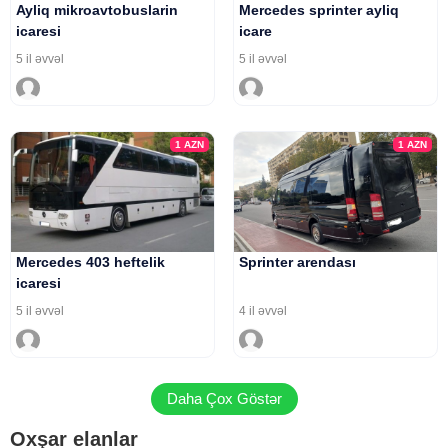
Ayliq mikroavtobuslarin
Mercedes sprinter ayliq
icaresi
icare
5 il əvvəl
5 il əvvəl
1
AZN
1
AZN
Mercedes 403 heftelik
Sprinter arendası
icaresi
5 il əvvəl
4 il əvvəl
Daha Çox Göstər
Oxşar elanlar