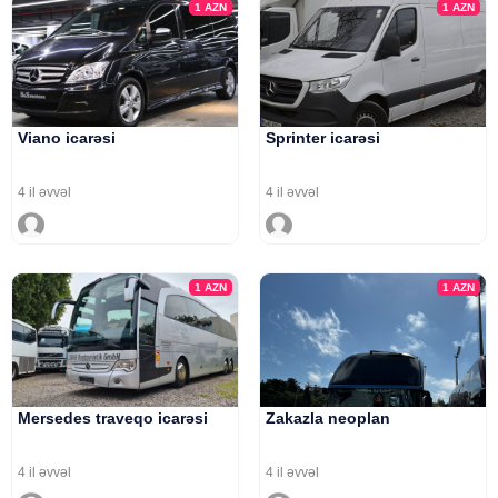
1
AZN
1
AZN
Viano icarəsi
Sprinter icarəsi
4 il əvvəl
4 il əvvəl
1
AZN
1
AZN
Mersedes traveqo icarəsi
Zakazla neoplan
4 il əvvəl
4 il əvvəl