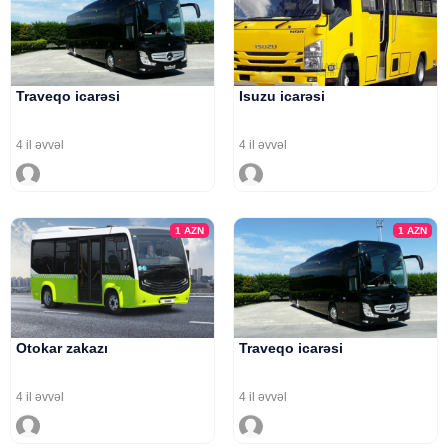
Traveqo icarəsi
Isuzu icarəsi
4 il əvvəl
4 il əvvəl
1
AZN
1
AZN
Otokar zakazı
Traveqo icarəsi
4 il əvvəl
4 il əvvəl