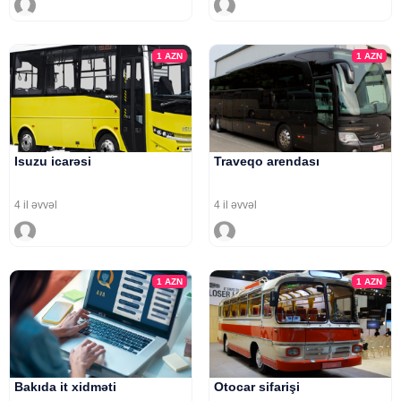
1
AZN
1
AZN
Isuzu icarəsi
Traveqo arendası
4 il əvvəl
4 il əvvəl
1
AZN
1
AZN
Bakıda it xidməti
Otocar sifarişi