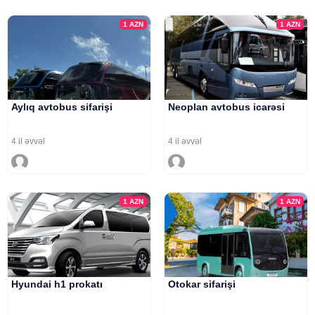
1
AZN
1
AZN
Aylıq avtobus sifarişi
Neoplan avtobus icarəsi
4 il əvvəl
4 il əvvəl
1
AZN
1
AZN
Hyundai h1 prokatı
Otokar sifarişi