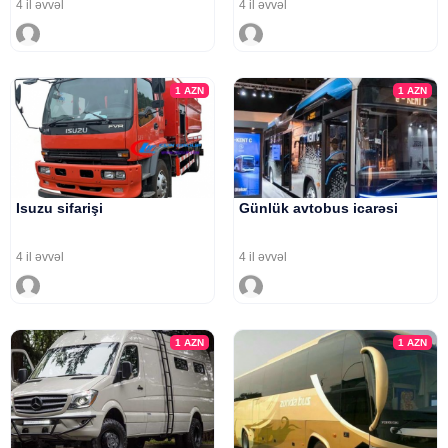
4 il əvvəl
4 il əvvəl
1
AZN
1
AZN
Isuzu sifarişi
Günlük avtobus icarəsi
4 il əvvəl
4 il əvvəl
1
AZN
1
AZN