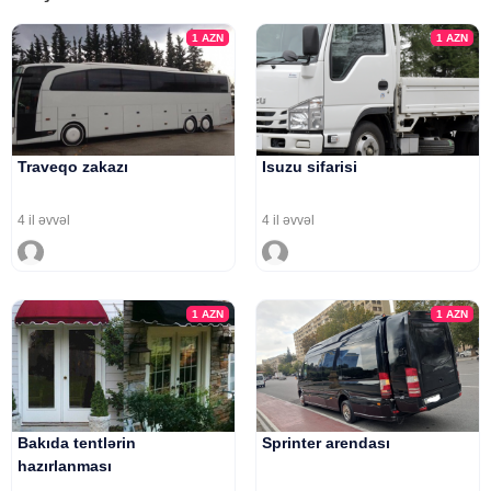
1
AZN
1
AZN
Traveqo zakazı
Isuzu sifarisi
4 il əvvəl
4 il əvvəl
1
AZN
1
AZN
Bakıda tentlərin
Sprinter arendası
hazırlanması