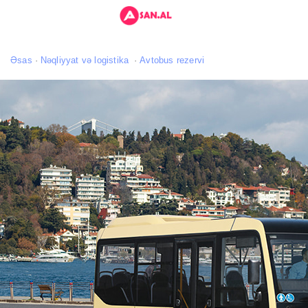
Əsas
Nəqliyyat və logistika
Avtobus rezervi