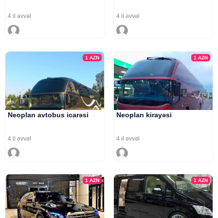
4 il əvvəl
4 il əvvəl
1
AZN
1
AZN
Neoplan avtobus icarəsi
Neoplan kirayəsi
4 il əvvəl
4 il əvvəl
1
AZN
1
AZN