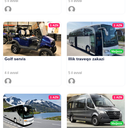
5 il əvvəl
5 il əvvəl
1
AZN
1
AZN
Mağaza
Golf servis
Illik traveqo zakazi
4 il əvvəl
5 il əvvəl
1
AZN
1
AZN
Mağaza