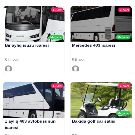
1
AZN
1
AZN
Mağaza
Mağaza
Bir ayliq isuzu icaresi
Mercedes 403 icaresi
5 il əvvəl
5 il əvvəl
1
AZN
1
AZN
Mağaza
1 ayliq 403 avtobusunun
Bakida golf car satisi
icaresi