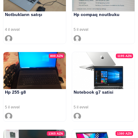
Notbukların satışı
Hp compaq noutbuku
4 il əvvəl
5 il əvvəl
800
AZN
1195
AZN
Hp 255 g8
Notebook g7 satisi
5 il əvvəl
5 il əvvəl
1365
AZN
1380
AZN