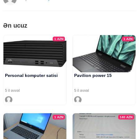
Ən ucuz
1
AZN
1
AZN
Personal komputer satisi
Pavilion power 15
5 il əvvəl
5 il əvvəl
1
AZN
140
AZN