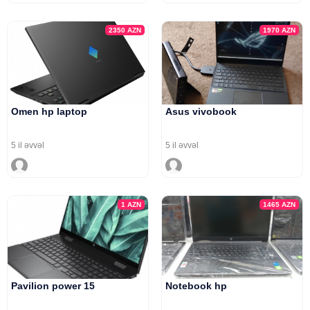
2350
AZN
1970
AZN
Omen hp laptop
Asus vivobook
5 il əvvəl
5 il əvvəl
1
AZN
1465
AZN
Pavilion power 15
Notebook hp