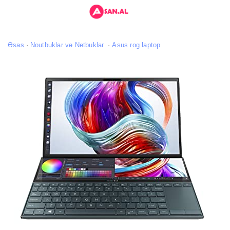
Əsas
Noutbuklar və Netbuklar
Asus rog laptop