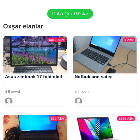
Daha Çox Göstər
Oxşar elanlar
6800
AZN
1
AZN
Asus zenbook 17 fold oled
Notbukların satışı
4 il əvvəl
4 il əvvəl
800
AZN
1380
AZN