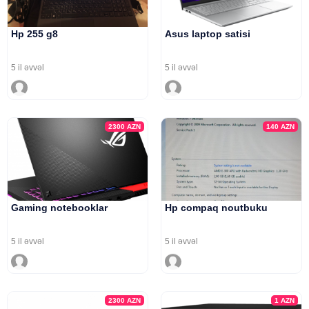
Hp 255 g8
Asus laptop satisi
5 il əvvəl
5 il əvvəl
2300
AZN
140
AZN
Gaming notebooklar
Hp compaq noutbuku
5 il əvvəl
5 il əvvəl
2300
AZN
1
AZN