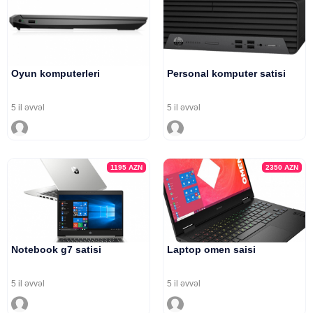
Oyun komputerleri
Personal komputer satisi
5 il əvvəl
5 il əvvəl
1195
AZN
2350
AZN
Notebook g7 satisi
Laptop omen saisi
5 il əvvəl
5 il əvvəl