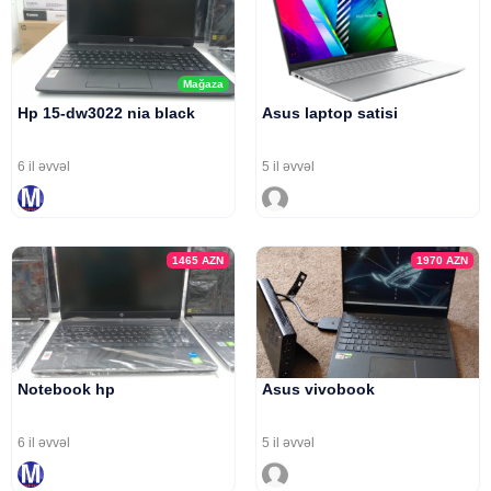
Mağaza
Hp 15-dw3022 nia black
Asus laptop satisi
6 il əvvəl
5 il əvvəl
1465
AZN
1970
AZN
Notebook hp
Asus vivobook
6 il əvvəl
5 il əvvəl