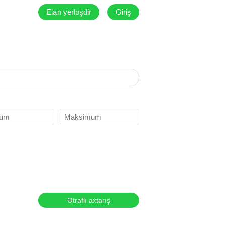
Elan yerləşdir
Giriş
Ətraflı axtarış