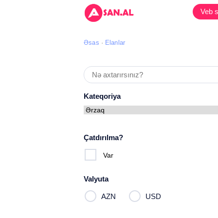
Veb s
Əsas
Elanlar
Kateqoriya
Çatdırılma?
Var
Valyuta
AZN
USD