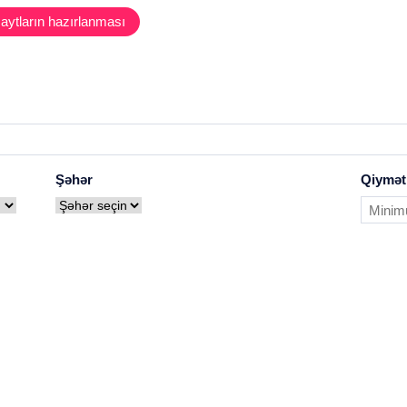
aytların hazırlanması
Şəhər
Qiymət