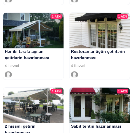
1
AZN
1
AZN
Hər iki tərəfə açılan
Restoranlar üçün çətirlərin
çətirlərin hazırlanması
hazırlanması
4 il əvvəl
4 il əvvəl
1
AZN
1
AZN
2 hissəli çətirin
Sabit tentin hazırlanması
hazırlanması