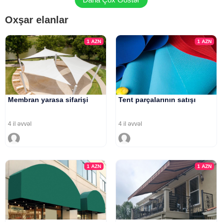
Oxşar elanlar
1
AZN
1
AZN
Membran yarasa sifarişi
Tent parçalarının satışı
4 il əvvəl
4 il əvvəl
1
AZN
1
AZN