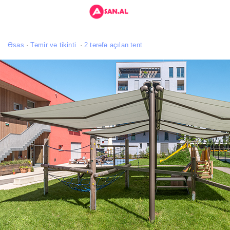
Əsas
Təmir və tikinti
2 tərəfə açılan tent