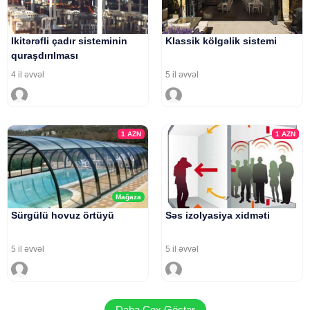
Ikitərəfli çadır sisteminin
Klassik kölgəlik sistemi
quraşdırılması
4 il əvvəl
5 il əvvəl
1
AZN
1
AZN
Mağaza
Sürgülü hovuz örtüyü
Səs izolyasiya xidməti
5 il əvvəl
5 il əvvəl
Daha Çox Göstər