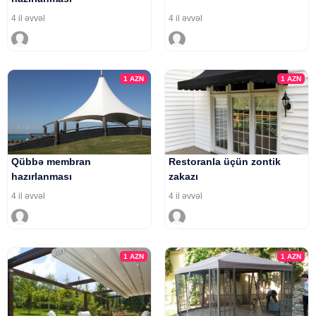
4 il əvvəl
4 il əvvəl
1
AZN
1
AZN
Qübbə membran
Restoranla üçün zontik
hazırlanması
zakazı
4 il əvvəl
4 il əvvəl
1
AZN
1
AZN