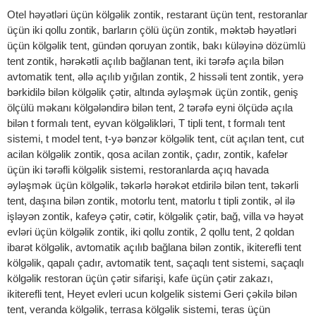
Otel həyətləri üçün kölgəlik zontik, restarant üçün tent, restoranlar
üçün iki qollu zontik, barların çölü üçün zontik, məktəb həyətləri
üçün kölgəlik tent, gündən qoruyan zontik, bakı küləyinə dözümlü
tent zontik, hərəkətli açılıb bağlanan tent, iki tərəfə açıla bilən
avtomatik tent, əllə açılıb yığılan zontik, 2 hissəli tent zontik, yerə
bərkidilə bilən kölgəlik çətir, altında əyləşmək üçün zontik, geniş
ölçülü məkanı kölgələndirə bilən tent, 2 tərəfə eyni ölçüdə açıla
bilən t formalı tent, eyvan kölgəlikləri, T tipli tent, t formalı tent
sistemi, t model tent, t-yə bənzər kölgəlik tent, cüt açılan tent, cut
acilan kölgəlik zontik, qosa acilan zontik, çadır, zontik, kafelər
üçün iki tərəfli kölgəlik sistemi, restoranlarda açıq havada
əyləşmək üçün kölgəlik, təkərlə hərəkət etdirilə bilən tent, təkərli
tent, daşına bilən zontik, motorlu tent, matorlu t tipli zontik, əl ilə
işləyən zontik, kafeyə çətir, cətir, kölgəlik çətir, bağ, villa və həyət
evləri üçün kölgəlik zontik, iki qollu zontik, 2 qollu tent, 2 qoldan
ibarət kölgəlik, avtomatik açılıb bağlana bilən zontik, ikiterefli tent
kölgəlik, qapalı çadır, avtomatik tent, saçaqlı tent sistemi, saçaqlı
kölgəlik restoran üçün çətir sifarişi, kafe üçün çətir zakazı,
ikiterefli tent, Heyet evleri ucun kolgelik sistemi Geri çəkilə bilən
tent, veranda kölgəlik, terrasa kölgəlik sistemi, teras üçün