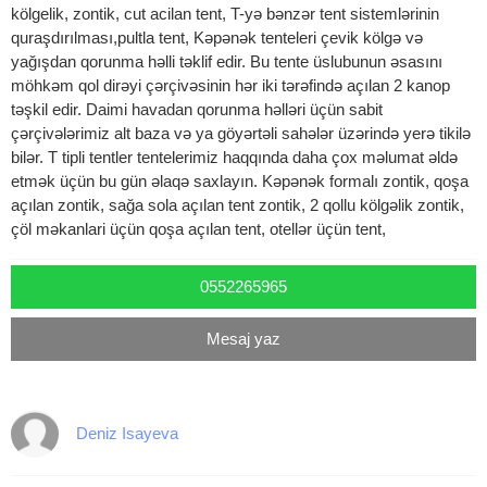
kölgelik, zontik, cut acilan tent, T-yə bənzər tent sistemlərinin
quraşdırılması,pultla tent, Kəpənək tenteleri çevik kölgə və
yağışdan qorunma həlli təklif edir. Bu tente üslubunun əsasını
möhkəm qol dirəyi çərçivəsinin hər iki tərəfində açılan 2 kanop
təşkil edir. Daimi havadan qorunma həlləri üçün sabit
çərçivələrimiz alt baza və ya göyərtəli sahələr üzərində yerə tikilə
bilər. T tipli tentler tentelerimiz haqqında daha çox məlumat əldə
etmək üçün bu gün əlaqə saxlayın. Kəpənək formalı zontik, qoşa
açılan zontik, sağa sola açılan tent zontik, 2 qollu kölgəlik zontik,
çöl məkanlari üçün qoşa açılan tent, otellər üçün tent,
0552265965
Mesaj yaz
Deniz Isayeva