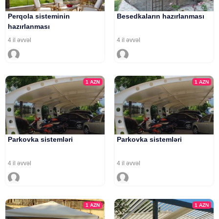
Perqola sisteminin
Besedkaların hazırlanması
hazırlanması
4 il əvvəl
4 il əvvəl
1
AZN
1
AZN
Parkovka sistemləri
Parkovka sistemləri
4 il əvvəl
4 il əvvəl
1
AZN
1
AZN