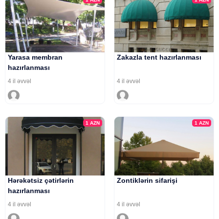
Yarasa membran
Zakazla tent hazırlanması
hazırlanması
4 il əvvəl
4 il əvvəl
1
AZN
1
AZN
Hərəkətsiz çətirlərin
Zontiklərin sifarişi
hazırlanması
4 il əvvəl
4 il əvvəl