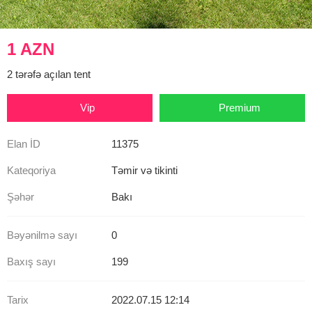
1 AZN
2 tərəfə açılan tent
Vip
Premium
Elan İD
11375
Kateqoriya
Təmir və tikinti
Şəhər
Bakı
Bəyənilmə sayı
0
Baxış sayı
199
Tarix
2022.07.15 12:14