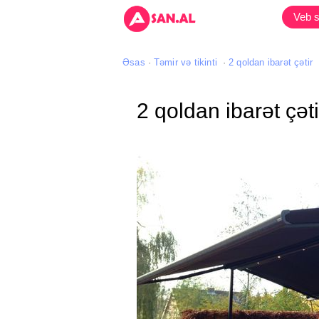
Veb s
Əsas
Təmir və tikinti
2 qoldan ibarət çətir
2 qoldan ibarət çəti