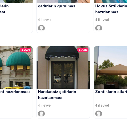
rlərin
çadırların qurulması
Hovuz örtüklərin
ası
hazırlanması
4 il əvvəl
4 il əvvəl
1
AZN
1
AZN
ent hazırlanması
Hərəkətsiz çətirlərin
Zontiklərin sifari
hazırlanması
4 il əvvəl
4 il əvvəl