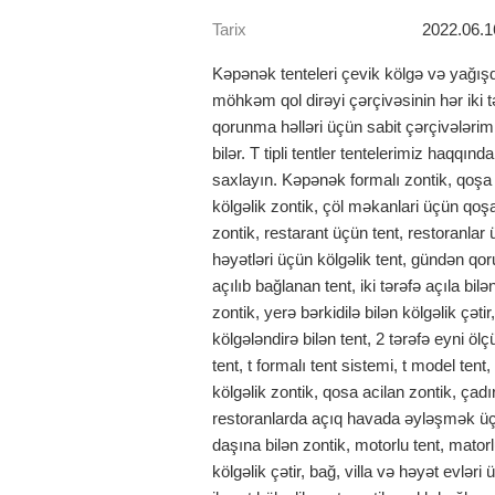
Tarix
2022.06.1
Kəpənək tenteleri çevik kölgə və yağışd
möhkəm qol dirəyi çərçivəsinin hər iki t
qorunma həlləri üçün sabit çərçivələrimi
bilər. T tipli tentler tentelerimiz haq
saxlayın. Kəpənək formalı zontik, qoşa a
kölgəlik zontik, çöl məkanlari üçün qoşa 
zontik, restarant üçün tent, restoranlar 
həyətləri üçün kölgəlik tent, gündən qor
açılıb bağlanan tent, iki tərəfə açıla bilə
zontik, yerə bərkidilə bilən kölgəlik çə
kölgələndirə bilən tent, 2 tərəfə eyni ölçü
tent, t formalı tent sistemi, t model tent,
kölgəlik zontik, qosa acilan zontik, çadır,
restoranlarda açıq havada əyləşmək üçün k
daşına bilən zontik, motorlu tent, matorlu t
kölgəlik çətir, bağ, villa və həyət evləri 