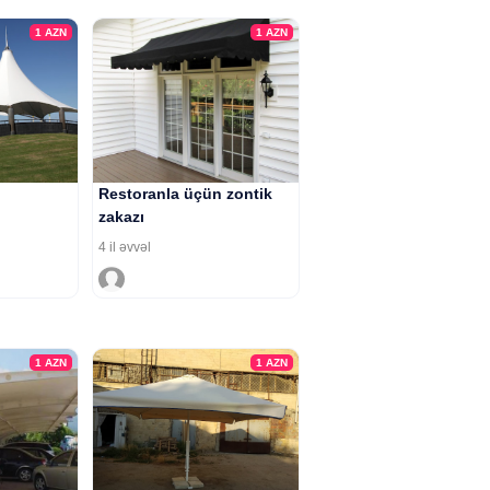
1
AZN
1
AZN
n
Restoranla üçün zontik
zakazı
4 il əvvəl
1
AZN
1
AZN