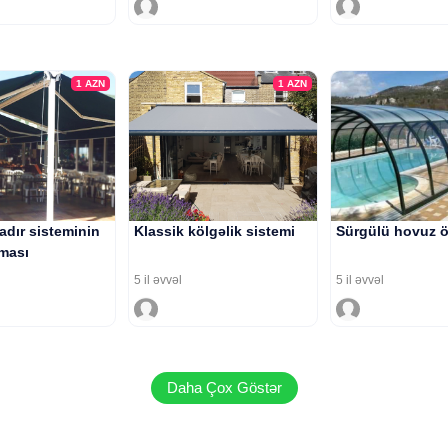
1
AZN
1
AZN
 çadır sisteminin
Klassik kölgəlik sistemi
Sürgülü hovuz ö
lması
5 il əvvəl
5 il əvvəl
Daha Çox Göstər