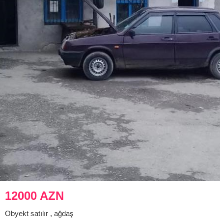
12000 AZN
Obyekt satılır , ağdaş