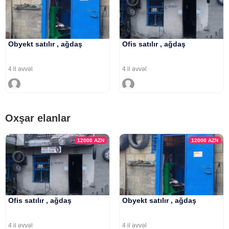
Obyekt satılır , ağdaş
Ofis satılır , ağdaş
4 il əvvəl
4 il əvvəl
Oxşar elanlar
12000
AZN
12000
AZN
Ofis satılır , ağdaş
Obyekt satılır , ağdaş
4 il əvvəl
4 il əvvəl